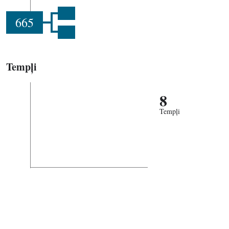
665
Tempļi
8
Tempļi