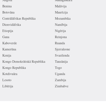
Benina
Malāvija
Botsvāna
Maurīcija
Centrālāfrikas Republika
Mozambika
Dienvidāfrika
Namībija
Etiopija
Nigērija
Gana
Reinjona
Kaboverde
Ruanda
Kamerūna
Sjerraleone
Kenija
Svazilenda
Kongo Demokrātiskā Republika
Tanzānija
Kongo Republika
Togo
Kotdivuāra
Uganda
Lesoto
Zambija
Libērija
Zimbabve