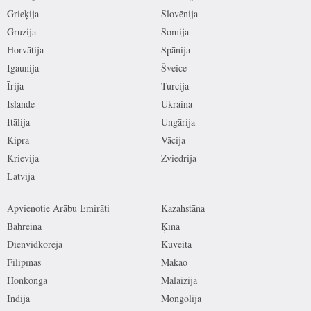
Grieķija
Slovēnija
Gruzija
Somija
Horvātija
Spānija
Igaunija
Šveice
Īrija
Turcija
Islande
Ukraina
Itālija
Ungārija
Kipra
Vācija
Krievija
Zviedrija
Latvija
Apvienotie Arābu Emirāti
Kazahstāna
Bahreina
Ķīna
Dienvidkoreja
Kuveita
Filipīnas
Makao
Honkonga
Malaizija
Indija
Mongolija