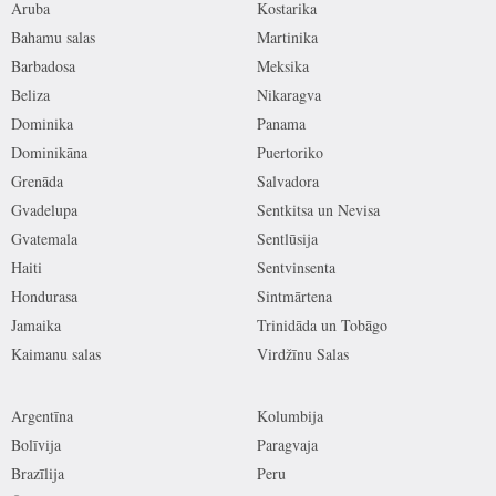
Aruba
Kostarika
Bahamu salas
Martinika
Barbadosa
Meksika
Beliza
Nikaragva
Dominika
Panama
Dominikāna
Puertoriko
Grenāda
Salvadora
Gvadelupa
Sentkitsa un Nevisa
Gvatemala
Sentlūsija
Haiti
Sentvinsenta
Hondurasa
Sintmārtena
Jamaika
Trinidāda un Tobāgo
Kaimanu salas
Virdžīnu Salas
Argentīna
Kolumbija
Bolīvija
Paragvaja
Brazīlija
Peru