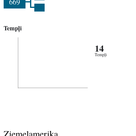
669
Tempļi
14
Tempļi
Ziemeļamerika