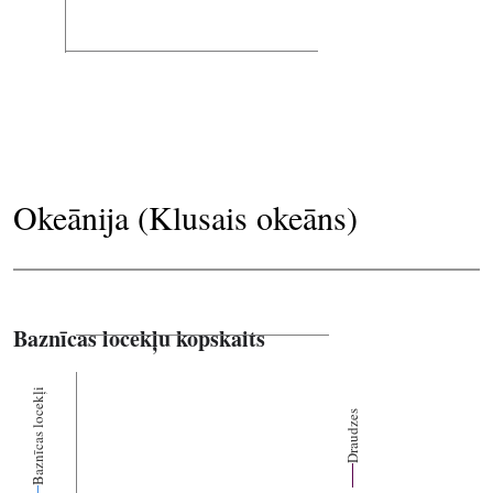
Okeānija (Klusais okeāns)
Baznīcas locekļu kopskaits
Baznīcas locekļi
Draudzes