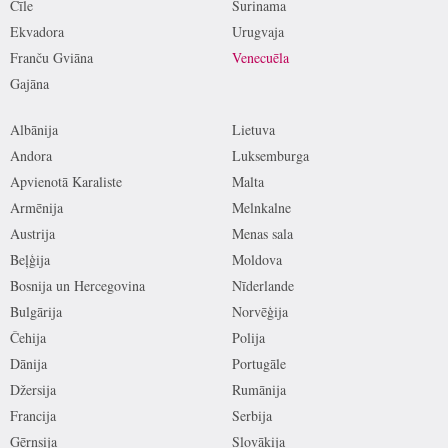
Čīle
Surinama
Ekvadora
Urugvaja
Franču Gviāna
Venecuēla
Gajāna
Albānija
Lietuva
Andora
Luksemburga
Apvienotā Karaliste
Malta
Armēnija
Melnkalne
Austrija
Menas sala
Beļģija
Moldova
Bosnija un Hercegovina
Nīderlande
Bulgārija
Norvēģija
Čehija
Polija
Dānija
Portugāle
Džersija
Rumānija
Francija
Serbija
Gērnsija
Slovākija