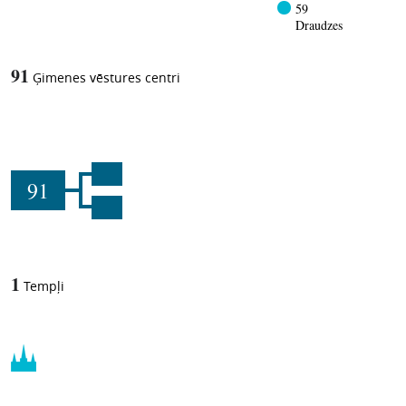
59
Draudzes
91
Ģimenes vēstures centri
91
1
Tempļi