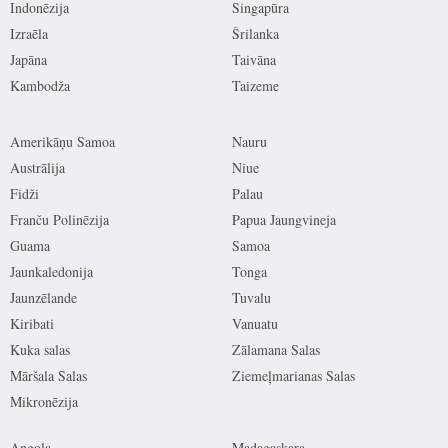
Indonēzija
Singapūra
Izraēla
Šrilanka
Japāna
Taivāna
Kambodža
Taizeme
Amerikāņu Samoa
Nauru
Austrālija
Niue
Fidži
Palau
Franču Polinēzija
Papua Jaungvineja
Guama
Samoa
Jaunkaledonija
Tonga
Jaunzēlande
Tuvalu
Kiribati
Vanuatu
Kuka salas
Zālamana Salas
Māršala Salas
Ziemeļmarianas Salas
Mikronēzija
Angola
Madagaskara