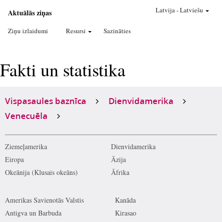
Latvija
-
Latviešu
Aktuālās ziņas
Ziņu izlaidumi
Resursi
Sazināties
Fakti un statistika
Vispasaules baznīca
Dienvidamerika
Venecuēla
Ziemeļamerika
Dienvidamerika
Eiropa
Āzija
Okeānija (Klusais okeāns)
Āfrika
Amerikas Savienotās Valstis
Kanāda
Antigva un Barbuda
Kirasao