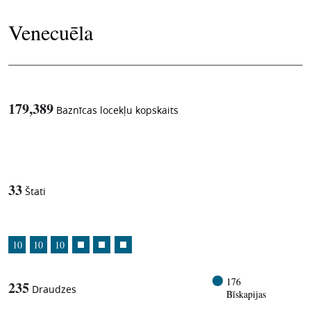
Venecuēla
179,389
Baznīcas locekļu kopskaits
1
-in-
33
Štati
10
10
10
176
235
Draudzes
Bīskapijas