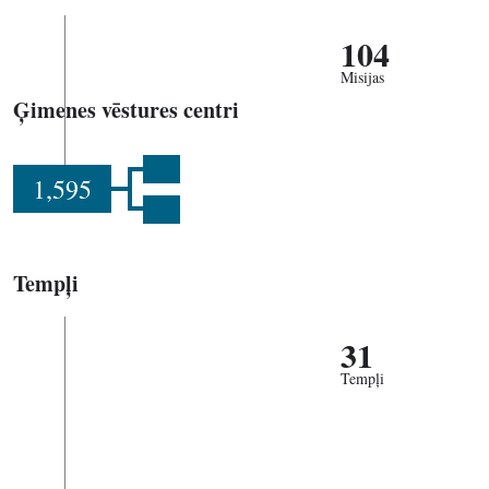
104
Misijas
Ģimenes vēstures centri
1,595
Tempļi
31
Tempļi