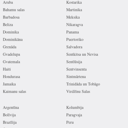
Aruba
Kostarika
Bahamu salas
Martinika
Barbadosa
Meksika
Beliza
Nikaragva
Dominika
Panama
Dominikāna
Puertoriko
Grenāda
Salvadora
Gvadelupa
Sentkitsa un Nevisa
Gvatemala
Sentlūsija
Haiti
Sentvinsenta
Hondurasa
Sintmārtena
Jamaika
Trinidāda un Tobāgo
Kaimanu salas
Virdžīnu Salas
Argentīna
Kolumbija
Bolīvija
Paragvaja
Brazīlija
Peru