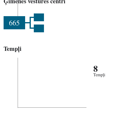
Ģimenes vēstures centri
665
Tempļi
8
Tempļi