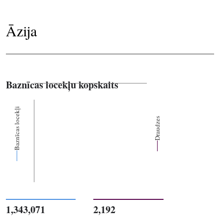
Āzija
Baznīcas locekļu kopskaits
Baznīcas locekļi
Draudzes
1,343,071
2,192