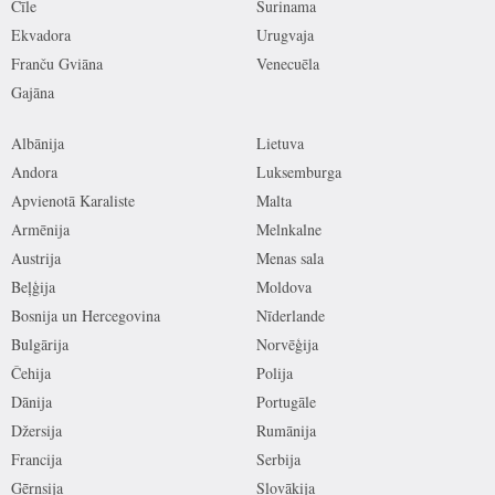
Čīle
Surinama
Ekvadora
Urugvaja
Franču Gviāna
Venecuēla
Gajāna
Albānija
Lietuva
Andora
Luksemburga
Apvienotā Karaliste
Malta
Armēnija
Melnkalne
Austrija
Menas sala
Beļģija
Moldova
Bosnija un Hercegovina
Nīderlande
Bulgārija
Norvēģija
Čehija
Polija
Dānija
Portugāle
Džersija
Rumānija
Francija
Serbija
Gērnsija
Slovākija