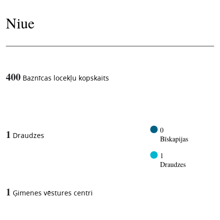
Niue
400
Baznīcas locekļu kopskaits
1
-in-
0
1
Draudzes
Bīskapijas
1
Draudzes
1
Ģimenes vēstures centri