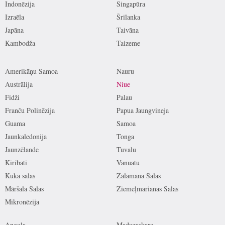
Indonēzija
Singapūra
Izraēla
Šrilanka
Japāna
Taivāna
Kambodža
Taizeme
Amerikāņu Samoa
Nauru
Austrālija
Niue
Fidži
Palau
Franču Polinēzija
Papua Jaungvineja
Guama
Samoa
Jaunkaledonija
Tonga
Jaunzēlande
Tuvalu
Kiribati
Vanuatu
Kuka salas
Zālamana Salas
Māršala Salas
Ziemeļmarianas Salas
Mikronēzija
Angola
Madagaskara