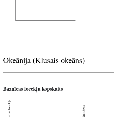
Okeānija (Klusais okeāns)
Baznīcas locekļu kopskaits
Baznīcas locekļi
Draudzes