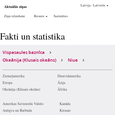
Latvija
-
Latviešu
Aktuālās ziņas
Ziņu izlaidumi
Resursi
Sazināties
Fakti un statistika
Vispasaules baznīca
Okeānija (Klusais okeāns)
Niue
Ziemeļamerika
Dienvidamerika
Eiropa
Āzija
Okeānija (Klusais okeāns)
Āfrika
Amerikas Savienotās Valstis
Kanāda
Antigva un Barbuda
Kirasao