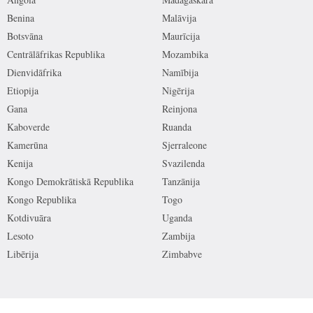
Benina
Malāvija
Botsvāna
Maurīcija
Centrālāfrikas Republika
Mozambika
Dienvidāfrika
Namībija
Etiopija
Nigērija
Gana
Reinjona
Kaboverde
Ruanda
Kamerūna
Sjerraleone
Kenija
Svazilenda
Kongo Demokrātiskā Republika
Tanzānija
Kongo Republika
Togo
Kotdivuāra
Uganda
Lesoto
Zambija
Libērija
Zimbabve