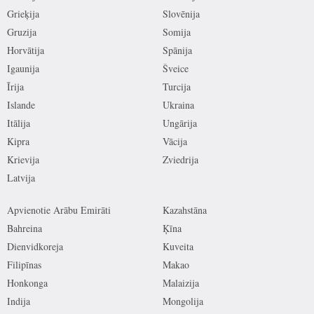
Grieķija
Slovēnija
Gruzija
Somija
Horvātija
Spānija
Igaunija
Šveice
Īrija
Turcija
Islande
Ukraina
Itālija
Ungārija
Kipra
Vācija
Krievija
Zviedrija
Latvija
Apvienotie Arābu Emirāti
Kazahstāna
Bahreina
Ķīna
Dienvidkoreja
Kuveita
Filipīnas
Makao
Honkonga
Malaizija
Indija
Mongolija