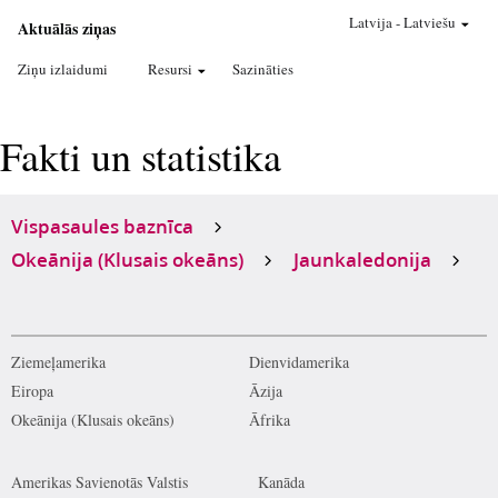
Latvija
-
Latviešu
Aktuālās ziņas
Ziņu izlaidumi
Resursi
Sazināties
Fakti un statistika
Vispasaules baznīca
Okeānija (Klusais okeāns)
Jaunkaledonija
Ziemeļamerika
Dienvidamerika
Eiropa
Āzija
Okeānija (Klusais okeāns)
Āfrika
Amerikas Savienotās Valstis
Kanāda