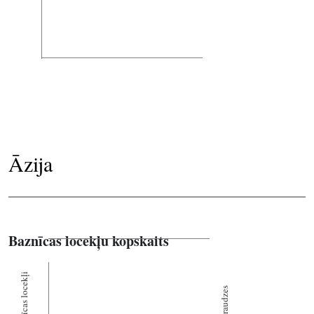
Āzija
Baznīcas locekļu kopskaits
Baznīcas locekļi
Draudzes