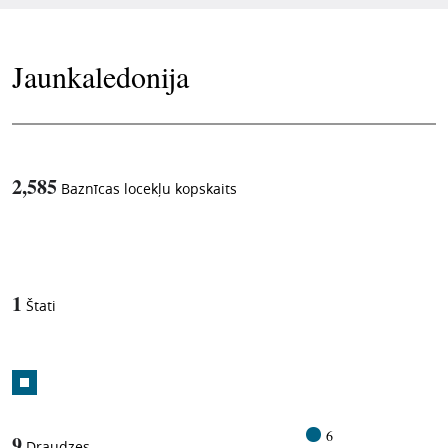
Jaunkaledonija
2,585
Baznīcas locekļu kopskaits
1
-in-
1
Štati
6
9
Draudzes