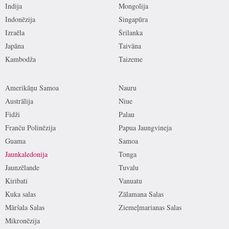
Indija
Mongolija
Indonēzija
Singapūra
Izraēla
Šrilanka
Japāna
Taivāna
Kambodža
Taizeme
Amerikāņu Samoa
Nauru
Austrālija
Niue
Fidži
Palau
Franču Polinēzija
Papua Jaungvineja
Guama
Samoa
Jaunkaledonija
Tonga
Jaunzēlande
Tuvalu
Kiribati
Vanuatu
Kuka salas
Zālamana Salas
Māršala Salas
Ziemeļmarianas Salas
Mikronēzija