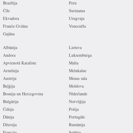
Brazīlija
Peru
Čīle
Surinama
Ekvadora
Urugvaja
Franču Gviāna
Venecuēla
Gajāna
Albānija
Lietuva
Andora
Luksemburga
Apvienotā Karaliste
Malta
Armēnija
Melnkalne
Austrija
Menas sala
Beļģija
Moldova
Bosnija un Hercegovina
Nīderlande
Bulgārija
Norvēģija
Čehija
Polija
Dānija
Portugāle
Džersija
Rumānija
Francija
Serbija