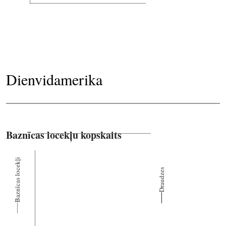
Dienvidamerika
Baznīcas locekļu kopskaits
Baznīcas locekļi
Draudzes