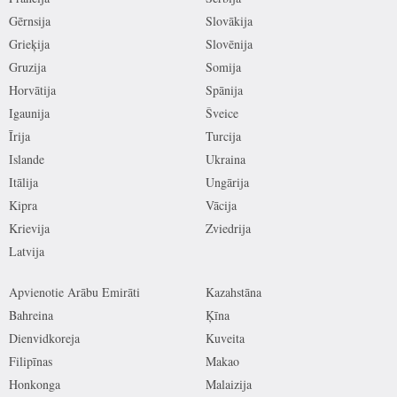
Gērnsija
Slovākija
Grieķija
Slovēnija
Gruzija
Somija
Horvātija
Spānija
Igaunija
Šveice
Īrija
Turcija
Islande
Ukraina
Itālija
Ungārija
Kipra
Vācija
Krievija
Zviedrija
Latvija
Apvienotie Arābu Emirāti
Kazahstāna
Bahreina
Ķīna
Dienvidkoreja
Kuveita
Filipīnas
Makao
Honkonga
Malaizija