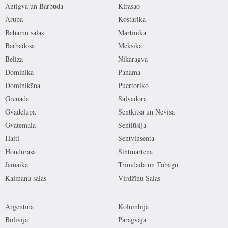
Antigva un Barbuda
Kirasao
Aruba
Kostarika
Bahamu salas
Martinika
Barbadosa
Meksika
Beliza
Nikaragva
Dominika
Panama
Dominikāna
Puertoriko
Grenāda
Salvadora
Gvadelupa
Sentkitsa un Nevisa
Gvatemala
Sentlūsija
Haiti
Sentvinsenta
Hondurasa
Sintmārtena
Jamaika
Trinidāda un Tobāgo
Kaimanu salas
Virdžīnu Salas
Argentīna
Kolumbija
Bolīvija
Paragvaja