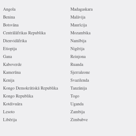
Angola
Madagaskara
Benina
Malāvija
Botsvāna
Maurīcija
Centrālāfrikas Republika
Mozambika
Dienvidāfrika
Namībija
Etiopija
Nigērija
Gana
Reinjona
Kaboverde
Ruanda
Kamerūna
Sjerraleone
Kenija
Svazilenda
Kongo Demokrātiskā Republika
Tanzānija
Kongo Republika
Togo
Kotdivuāra
Uganda
Lesoto
Zambija
Libērija
Zimbabve