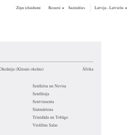
Ziņu izlaidumi
Resursi
Sazināties
Latvija
-
Latviešu
Okeānija (Klusais okeāns)
Āfrika
Sentkitsa un Nevisa
Sentlūsija
Sentvinsenta
Sintmārtena
Trinidāda un Tobāgo
Virdžīnu Salas