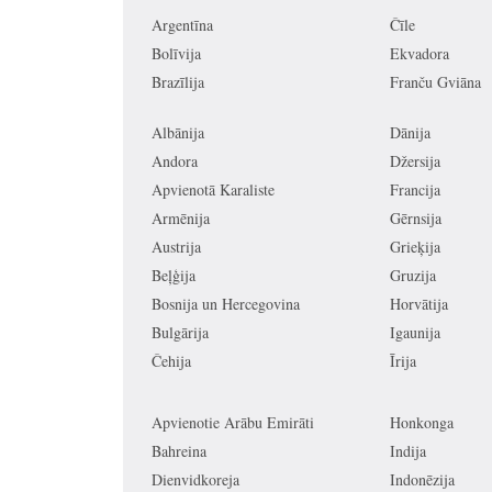
Argentīna
Čīle
Bolīvija
Ekvadora
Brazīlija
Franču Gviāna
Albānija
Dānija
Andora
Džersija
Apvienotā Karaliste
Francija
Armēnija
Gērnsija
Austrija
Grieķija
Beļģija
Gruzija
Bosnija un Hercegovina
Horvātija
Bulgārija
Igaunija
Čehija
Īrija
Apvienotie Arābu Emirāti
Honkonga
Bahreina
Indija
Dienvidkoreja
Indonēzija