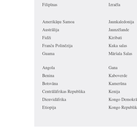
Filipīnas
Izraēla
Amerikāņu Samoa
Jaunkaledonija
Austrālija
Jaunzēlande
Fidži
Kiribati
Franču Polinēzija
Kuka salas
Guama
Māršala Salas
Angola
Gana
Benina
Kaboverde
Botsvāna
Kamerūna
Centrālāfrikas Republika
Kenija
Dienvidāfrika
Kongo Demokrāt
Etiopija
Kongo Republik