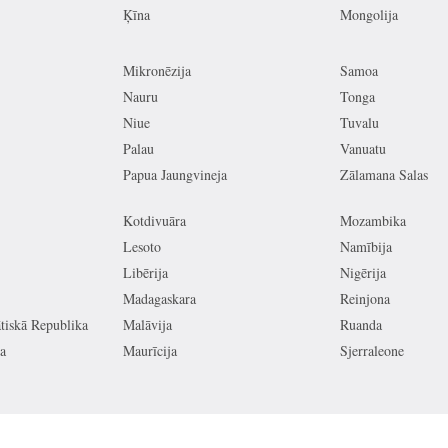
Ķīna
Mongolija
Mikronēzija
Samoa
Nauru
Tonga
Niue
Tuvalu
Palau
Vanuatu
Papua Jaungvineja
Zālamana Salas
Kotdivuāra
Mozambika
Lesoto
Namībija
Libērija
Nigērija
Madagaskara
Reinjona
iskā Republika
Malāvija
Ruanda
a
Maurīcija
Sjerraleone