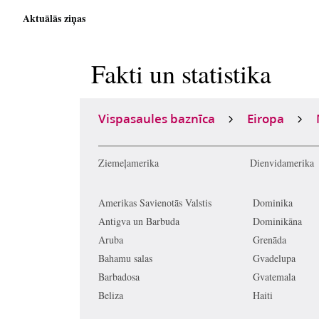
Aktuālās ziņas
Fakti un statistika
Vispasaules baznīca
Eiropa
Ziemeļamerika
Dienvidamerika
Amerikas Savienotās Valstis
Dominika
Antigva un Barbuda
Dominikāna
Aruba
Grenāda
Bahamu salas
Gvadelupa
Barbadosa
Gvatemala
Beliza
Haiti