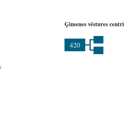
Ģimenes vēstures centri
420
i