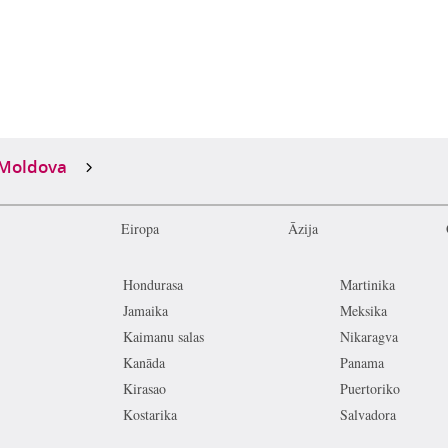
Moldova
Eiropa
Āzija
Hondurasa
Martinika
Jamaika
Meksika
Kaimanu salas
Nikaragva
Kanāda
Panama
Kirasao
Puertoriko
Kostarika
Salvadora