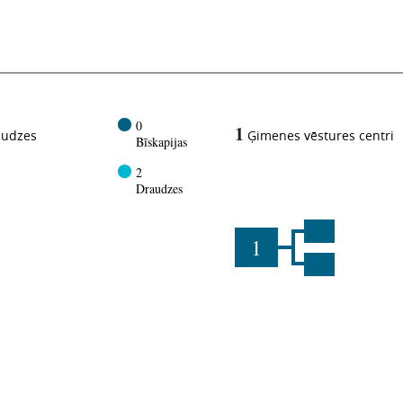
0
1
audzes
Ģimenes vēstures centri
Bīskapijas
2
Draudzes
1