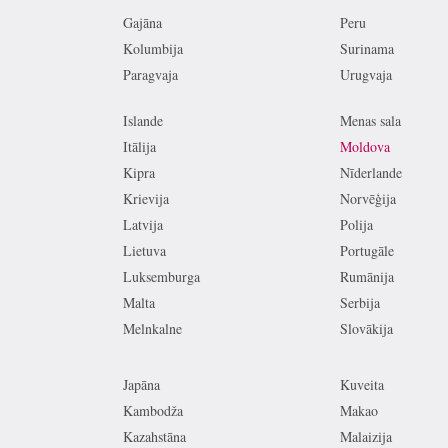
Gajāna
Peru
Kolumbija
Surinama
Paragvaja
Urugvaja
Islande
Menas sala
Itālija
Moldova
Kipra
Nīderlande
Krievija
Norvēģija
Latvija
Polija
Lietuva
Portugāle
Luksemburga
Rumānija
Malta
Serbija
Melnkalne
Slovākija
Japāna
Kuveita
Kambodža
Makao
Kazahstāna
Malaizija