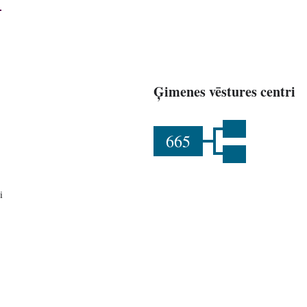
Ģimenes vēstures centri
665
i