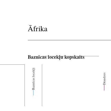
Āfrika
Baznīcas locekļu kopskaits
Baznīcas locekļi
Draudzes