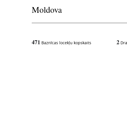
Moldova
471
2
Baznīcas locekļu kopskaits
Dr
1
-in-