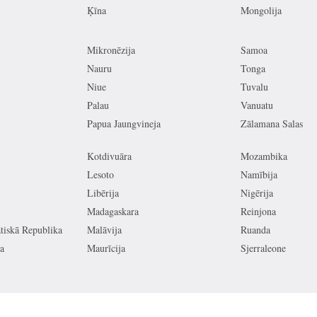
Ķīna
Mongolija
Mikronēzija
Samoa
Nauru
Tonga
Niue
Tuvalu
Palau
Vanuatu
Papua Jaungvineja
Zālamana Salas
Kotdivuāra
Mozambika
Lesoto
Namībija
Libērija
Nigērija
Madagaskara
Reinjona
iskā Republika
Malāvija
Ruanda
a
Maurīcija
Sjerraleone