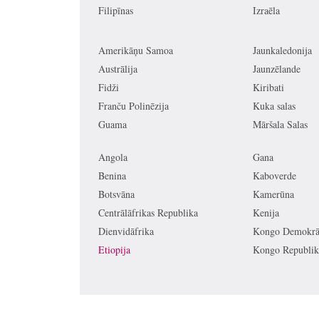
Filipīnas
Izraēla
Amerikāņu Samoa
Jaunkaledonija
Austrālija
Jaunzēlande
Fidži
Kiribati
Franču Polinēzija
Kuka salas
Guama
Māršala Salas
Angola
Gana
Benina
Kaboverde
Botsvāna
Kamerūna
Centrālāfrikas Republika
Kenija
Dienvidāfrika
Kongo Demokrāt
Etiopija
Kongo Republik