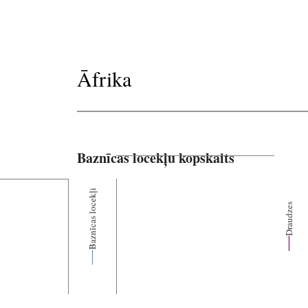
Āfrika
Baznīcas locekļu kopskaits
Baznīcas locekļi
Draudzes