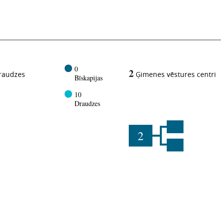
0
2
raudzes
Ģimenes vēstures centri
Bīskapijas
10
Draudzes
2