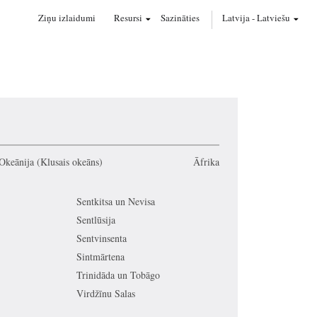
Ziņu izlaidumi
Resursi
Sazināties
Latvija
-
Latviešu
Okeānija (Klusais okeāns)
Āfrika
Sentkitsa un Nevisa
Sentlūsija
Sentvinsenta
Sintmārtena
Trinidāda un Tobāgo
Virdžīnu Salas