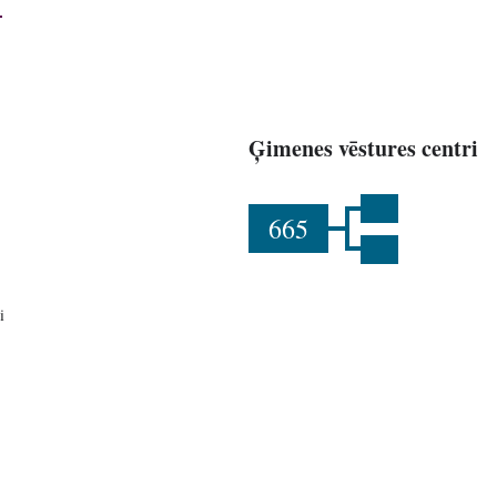
Ģimenes vēstures centri
665
i