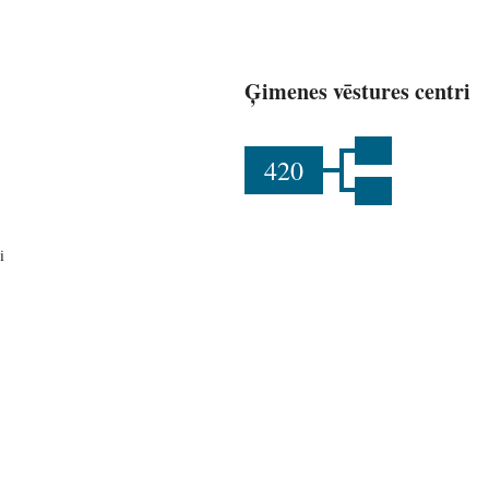
Ģimenes vēstures centri
420
i