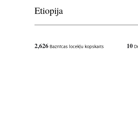
Etiopija
2,626
10
Baznīcas locekļu kopskaits
D
1
-in-