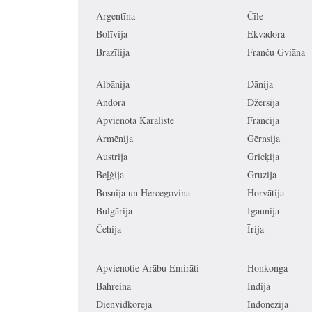
Argentīna
Čīle
Bolīvija
Ekvadora
Brazīlija
Franču Gviāna
Albānija
Dānija
Andora
Džersija
Apvienotā Karaliste
Francija
Armēnija
Gērnsija
Austrija
Grieķija
Beļģija
Gruzija
Bosnija un Hercegovina
Horvātija
Bulgārija
Igaunija
Čehija
Īrija
Apvienotie Arābu Emirāti
Honkonga
Bahreina
Indija
Dienvidkoreja
Indonēzija