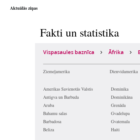
Aktuālās ziņas
Fakti un statistika
Vispasaules baznīca
Āfrika
Ziemeļamerika
Dienvidamerika
Amerikas Savienotās Valstis
Dominika
Antigva un Barbuda
Dominikāna
Aruba
Grenāda
Bahamu salas
Gvadelupa
Barbadosa
Gvatemala
Beliza
Haiti