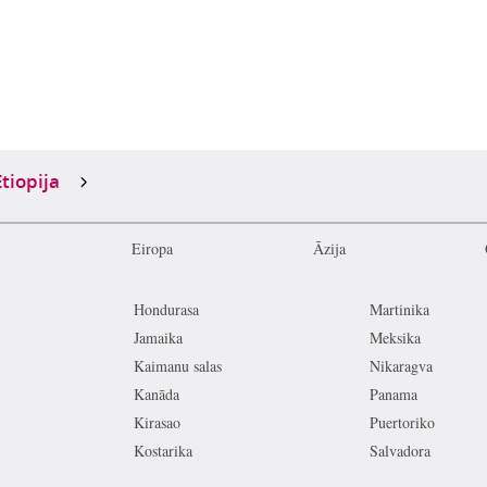
Etiopija
Eiropa
Āzija
Hondurasa
Martinika
Jamaika
Meksika
Kaimanu salas
Nikaragva
Kanāda
Panama
Kirasao
Puertoriko
Kostarika
Salvadora