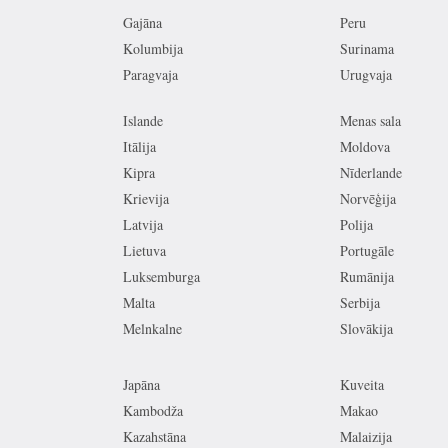
Gajāna
Peru
Kolumbija
Surinama
Paragvaja
Urugvaja
Islande
Menas sala
Itālija
Moldova
Kipra
Nīderlande
Krievija
Norvēģija
Latvija
Polija
Lietuva
Portugāle
Luksemburga
Rumānija
Malta
Serbija
Melnkalne
Slovākija
Japāna
Kuveita
Kambodža
Makao
Kazahstāna
Malaizija