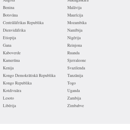
Benina
Malāvija
Botsvāna
Maurīcija
Centrālāfrikas Republika
Mozambika
Dienvidāfrika
Namībija
Etiopija
Nigērija
Gana
Reinjona
Kaboverde
Ruanda
Kamerūna
Sjerraleone
Kenija
Svazilenda
Kongo Demokrātiskā Republika
Tanzānija
Kongo Republika
Togo
Kotdivuāra
Uganda
Lesoto
Zambija
Libērija
Zimbabve