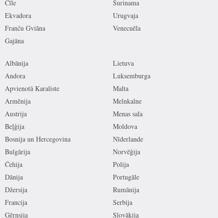
Čīle
Surinama
Ekvadora
Urugvaja
Franču Gviāna
Venecuēla
Gajāna
Albānija
Lietuva
Andora
Luksemburga
Apvienotā Karaliste
Malta
Armēnija
Melnkalne
Austrija
Menas sala
Beļģija
Moldova
Bosnija un Hercegovina
Nīderlande
Bulgārija
Norvēģija
Čehija
Polija
Dānija
Portugāle
Džersija
Rumānija
Francija
Serbija
Gērnsija
Slovākija