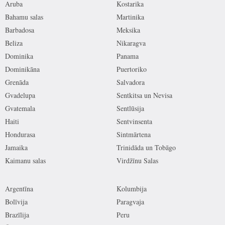
Aruba
Kostarika
Bahamu salas
Martinika
Barbadosa
Meksika
Beliza
Nikaragva
Dominika
Panama
Dominikāna
Puertoriko
Grenāda
Salvadora
Gvadelupa
Sentkitsa un Nevisa
Gvatemala
Sentlūsija
Haiti
Sentvinsenta
Hondurasa
Sintmārtena
Jamaika
Trinidāda un Tobāgo
Kaimanu salas
Virdžīnu Salas
Argentīna
Kolumbija
Bolīvija
Paragvaja
Brazīlija
Peru