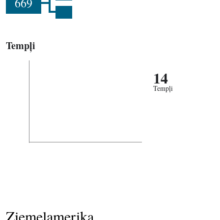
669
Tempļi
14
Tempļi
Ziemeļamerika