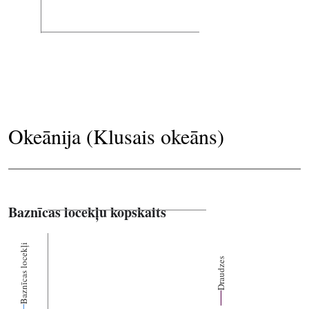
Okeānija (Klusais okeāns)
Baznīcas locekļu kopskaits
Baznīcas locekļi
Draudzes