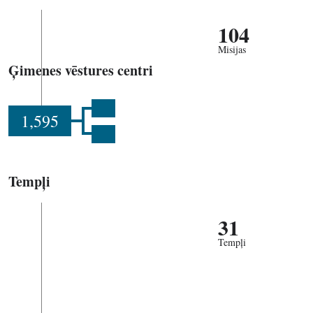
104
Misijas
Ģimenes vēstures centri
1,595
Tempļi
31
Tempļi