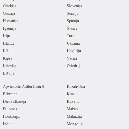
Grieķija
Slovēnija
Gruzija
Somija
Horvātija
Spānija
Igaunija
Šveice
Īrija
Turcija
Islande
Ukraina
Itālija
Ungārija
Kipra
Vācija
Krievija
Zviedrija
Latvija
Apvienotie Arābu Emirāti
Kazahstāna
Bahreina
Ķīna
Dienvidkoreja
Kuveita
Filipīnas
Makao
Honkonga
Malaizija
Indija
Mongolija