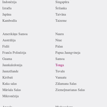
Indonēzija
Singapūra
Izraēla
Šrilanka
Japāna
Taivāna
Kambodža
Taizeme
Amerikāņu Samoa
Nauru
Austrālija
Niue
Fidži
Palau
Franču Polinēzija
Papua Jaungvineja
Guama
Samoa
Jaunkaledonija
Tonga
Jaunzēlande
Tuvalu
Kiribati
Vanuatu
Kuka salas
Zālamana Salas
Māršala Salas
Ziemeļmarianas Salas
Mikronēzija
Angola
Madagaskara