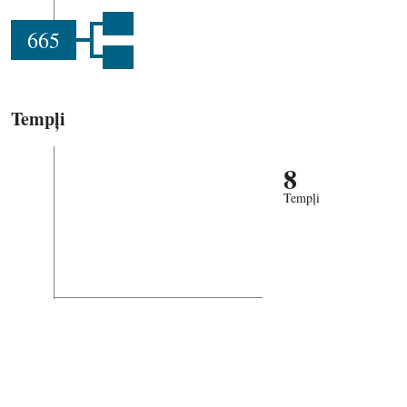
665
Tempļi
8
Tempļi