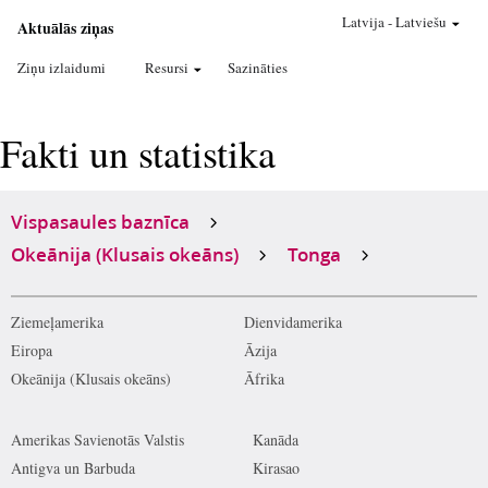
Latvija
-
Latviešu
Aktuālās ziņas
Ziņu izlaidumi
Resursi
Sazināties
Fakti un statistika
Vispasaules baznīca
Okeānija (Klusais okeāns)
Tonga
Ziemeļamerika
Dienvidamerika
Eiropa
Āzija
Okeānija (Klusais okeāns)
Āfrika
Amerikas Savienotās Valstis
Kanāda
Antigva un Barbuda
Kirasao