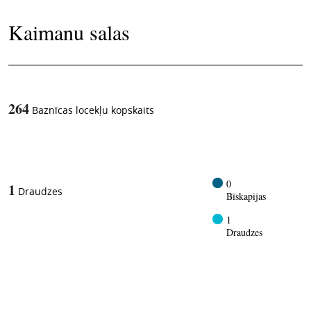
Kaimanu salas
264
Baznīcas locekļu kopskaits
1
-in-
0
1
Draudzes
Bīskapijas
1
Draudzes