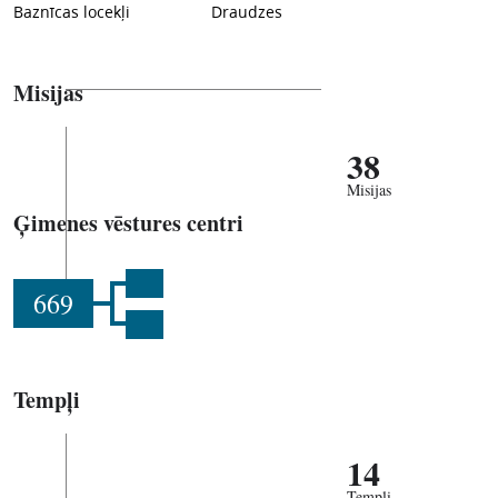
Baznīcas locekļi
Draudzes
Misijas
38
Misijas
Ģimenes vēstures centri
669
Tempļi
14
Tempļi