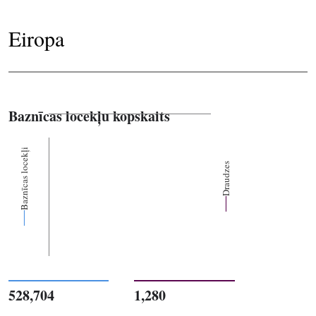
Eiropa
Baznīcas locekļu kopskaits
Baznīcas locekļi
Draudzes
528,704
1,280