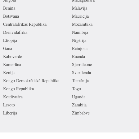
Benina
Malāvija
Botsvāna
Maurīcija
Centrālāfrikas Republika
Mozambika
Dienvidāfrika
Namībija
Etiopija
Nigērija
Gana
Reinjona
Kaboverde
Ruanda
Kamerūna
Sjerraleone
Kenija
Svazilenda
Kongo Demokrātiskā Republika
Tanzānija
Kongo Republika
Togo
Kotdivuāra
Uganda
Lesoto
Zambija
Libērija
Zimbabve