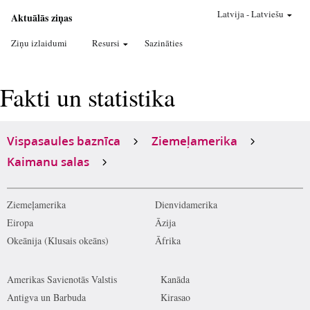
Latvija
-
Latviešu
Aktuālās ziņas
Ziņu izlaidumi
Resursi
Sazināties
Fakti un statistika
Vispasaules baznīca
Ziemeļamerika
Kaimanu salas
Ziemeļamerika
Dienvidamerika
Eiropa
Āzija
Okeānija (Klusais okeāns)
Āfrika
Amerikas Savienotās Valstis
Kanāda
Antigva un Barbuda
Kirasao