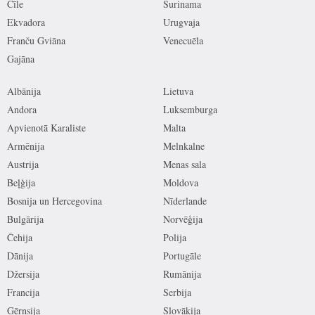
Čīle
Surinama
Ekvadora
Urugvaja
Franču Gviāna
Venecuēla
Gajāna
Albānija
Lietuva
Andora
Luksemburga
Apvienotā Karaliste
Malta
Armēnija
Melnkalne
Austrija
Menas sala
Beļģija
Moldova
Bosnija un Hercegovina
Nīderlande
Bulgārija
Norvēģija
Čehija
Polija
Dānija
Portugāle
Džersija
Rumānija
Francija
Serbija
Gērnsija
Slovākija