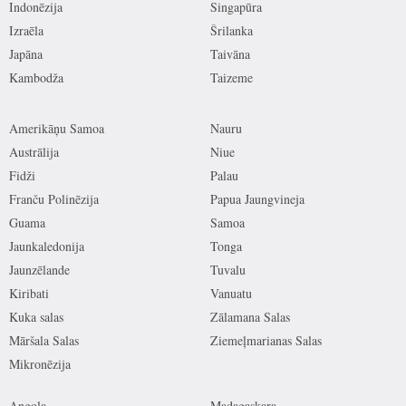
Indonēzija
Singapūra
Izraēla
Šrilanka
Japāna
Taivāna
Kambodža
Taizeme
Amerikāņu Samoa
Nauru
Austrālija
Niue
Fidži
Palau
Franču Polinēzija
Papua Jaungvineja
Guama
Samoa
Jaunkaledonija
Tonga
Jaunzēlande
Tuvalu
Kiribati
Vanuatu
Kuka salas
Zālamana Salas
Māršala Salas
Ziemeļmarianas Salas
Mikronēzija
Angola
Madagaskara