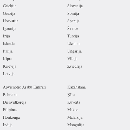
Grieķija
Slovēnija
Gruzija
Somija
Horvātija
Spānija
Igaunija
Šveice
Īrija
Turcija
Islande
Ukraina
Itālija
Ungārija
Kipra
Vācija
Krievija
Zviedrija
Latvija
Apvienotie Arābu Emirāti
Kazahstāna
Bahreina
Ķīna
Dienvidkoreja
Kuveita
Filipīnas
Makao
Honkonga
Malaizija
Indija
Mongolija