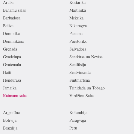
Aruba
Kostarika
Bahamu salas
Martinika
Barbadosa
Meksika
Beliza
Nikaragva
Dominika
Panama
Dominikāna
Puertoriko
Grenāda
Salvadora
Gvadelupa
Sentkitsa un Nevisa
Gvatemala
Sentlūsija
Haiti
Sentvinsenta
Hondurasa
Sintmārtena
Jamaika
Trinidāda un Tobāgo
Kaimanu salas
Virdžīnu Salas
Argentīna
Kolumbija
Bolīvija
Paragvaja
Brazīlija
Peru