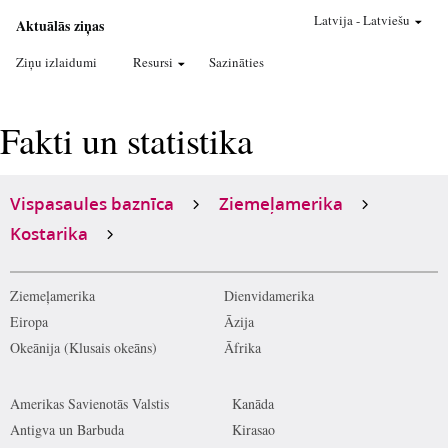
Latvija
-
Latviešu
Aktuālās ziņas
Ziņu izlaidumi
Resursi
Sazināties
Fakti un statistika
Vispasaules baznīca
Ziemeļamerika
Kostarika
Ziemeļamerika
Dienvidamerika
Eiropa
Āzija
Okeānija (Klusais okeāns)
Āfrika
Amerikas Savienotās Valstis
Kanāda
Antigva un Barbuda
Kirasao