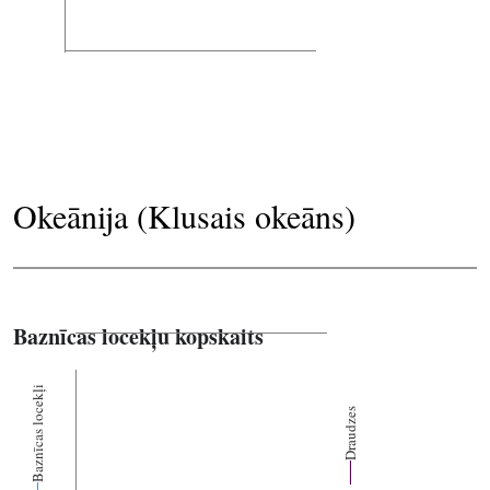
Okeānija (Klusais okeāns)
Baznīcas locekļu kopskaits
Baznīcas locekļi
Draudzes