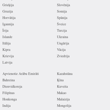
Grieķija
Slovēnija
Gruzija
Somija
Horvātija
Spānija
Igaunija
Šveice
Īrija
Turcija
Islande
Ukraina
Itālija
Ungārija
Kipra
Vācija
Krievija
Zviedrija
Latvija
Apvienotie Arābu Emirāti
Kazahstāna
Bahreina
Ķīna
Dienvidkoreja
Kuveita
Filipīnas
Makao
Honkonga
Malaizija
Indija
Mongolija