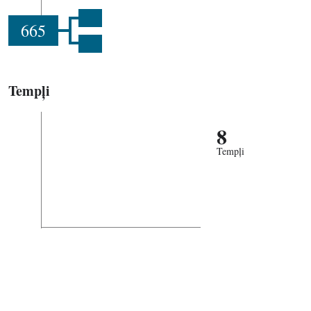
665
Tempļi
8
Tempļi