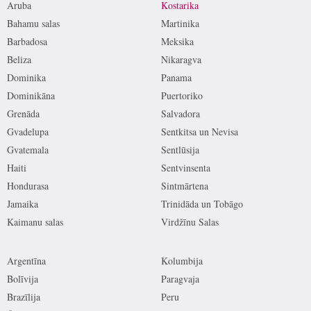
Aruba
Kostarika
Bahamu salas
Martinika
Barbadosa
Meksika
Beliza
Nikaragva
Dominika
Panama
Dominikāna
Puertoriko
Grenāda
Salvadora
Gvadelupa
Sentkitsa un Nevisa
Gvatemala
Sentlūsija
Haiti
Sentvinsenta
Hondurasa
Sintmārtena
Jamaika
Trinidāda un Tobāgo
Kaimanu salas
Virdžīnu Salas
Argentīna
Kolumbija
Bolīvija
Paragvaja
Brazīlija
Peru