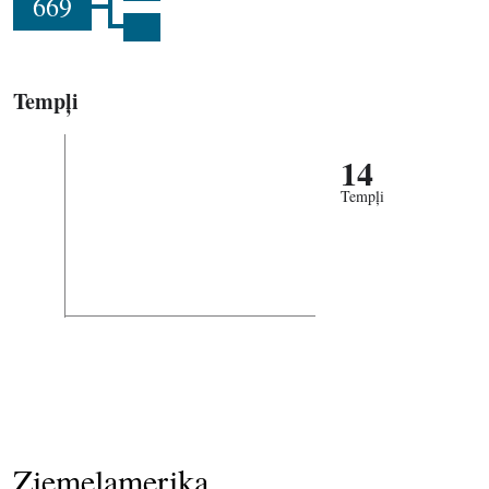
669
Tempļi
14
Tempļi
Ziemeļamerika