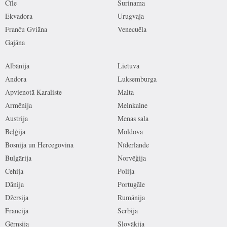
Čīle
Surinama
Ekvadora
Urugvaja
Franču Gviāna
Venecuēla
Gajāna
Albānija
Lietuva
Andora
Luksemburga
Apvienotā Karaliste
Malta
Armēnija
Melnkalne
Austrija
Menas sala
Beļģija
Moldova
Bosnija un Hercegovina
Nīderlande
Bulgārija
Norvēģija
Čehija
Polija
Dānija
Portugāle
Džersija
Rumānija
Francija
Serbija
Gērnsija
Slovākija