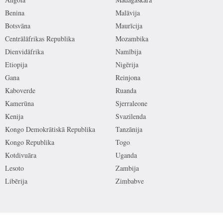
Benina
Malāvija
Botsvāna
Maurīcija
Centrālāfrikas Republika
Mozambika
Dienvidāfrika
Namībija
Etiopija
Nigērija
Gana
Reinjona
Kaboverde
Ruanda
Kamerūna
Sjerraleone
Kenija
Svazilenda
Kongo Demokrātiskā Republika
Tanzānija
Kongo Republika
Togo
Kotdivuāra
Uganda
Lesoto
Zambija
Libērija
Zimbabve