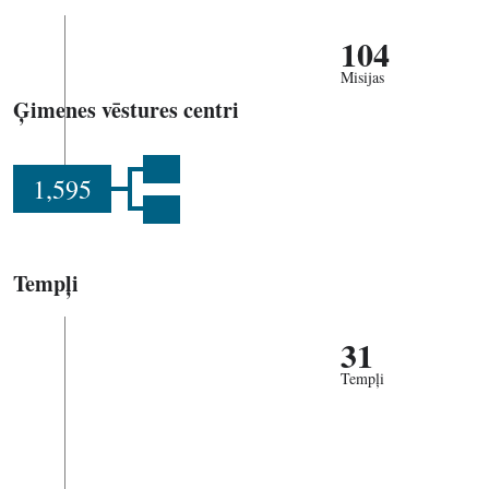
104
Misijas
Ģimenes vēstures centri
1,595
Tempļi
31
Tempļi