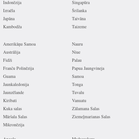
Indonēzija
Singapūra
Izraēla
Šrilanka
Japāna
Taivāna
Kambodža
Taizeme
Amerikāņu Samoa
Nauru
Austrālija
Niue
Fidži
Palau
Franču Polinēzija
Papua Jaungvineja
Guama
Samoa
Jaunkaledonija
Tonga
Jaunzēlande
Tuvalu
Kiribati
Vanuatu
Kuka salas
Zālamana Salas
Māršala Salas
Ziemeļmarianas Salas
Mikronēzija
Angola
Madagaskara