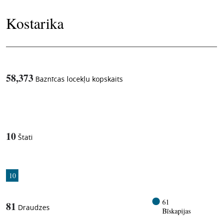
Kostarika
58,373
Baznīcas locekļu kopskaits
1
-in-
10
Štati
10
61
81
Draudzes
Bīskapijas