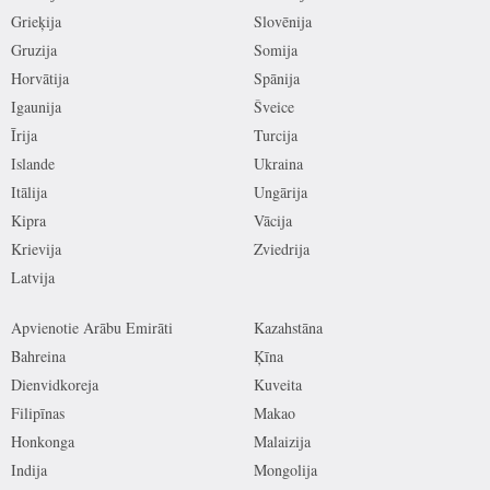
Grieķija
Slovēnija
Gruzija
Somija
Horvātija
Spānija
Igaunija
Šveice
Īrija
Turcija
Islande
Ukraina
Itālija
Ungārija
Kipra
Vācija
Krievija
Zviedrija
Latvija
Apvienotie Arābu Emirāti
Kazahstāna
Bahreina
Ķīna
Dienvidkoreja
Kuveita
Filipīnas
Makao
Honkonga
Malaizija
Indija
Mongolija