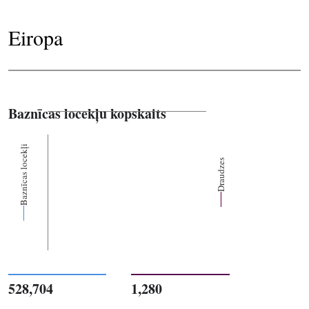
Eiropa
Baznīcas locekļu kopskaits
Baznīcas locekļi
Draudzes
528,704
1,280