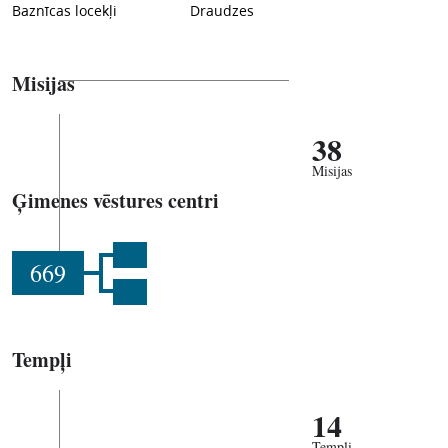
Baznīcas locekļi
Draudzes
Misijas
38
Misijas
Ģimenes vēstures centri
669
Tempļi
14
Tempļi