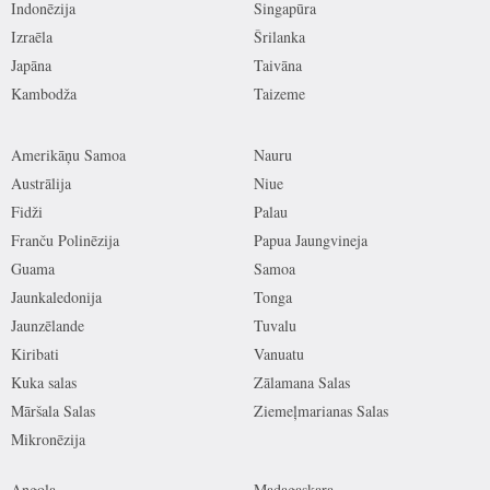
Indonēzija
Singapūra
Izraēla
Šrilanka
Japāna
Taivāna
Kambodža
Taizeme
Amerikāņu Samoa
Nauru
Austrālija
Niue
Fidži
Palau
Franču Polinēzija
Papua Jaungvineja
Guama
Samoa
Jaunkaledonija
Tonga
Jaunzēlande
Tuvalu
Kiribati
Vanuatu
Kuka salas
Zālamana Salas
Māršala Salas
Ziemeļmarianas Salas
Mikronēzija
Angola
Madagaskara