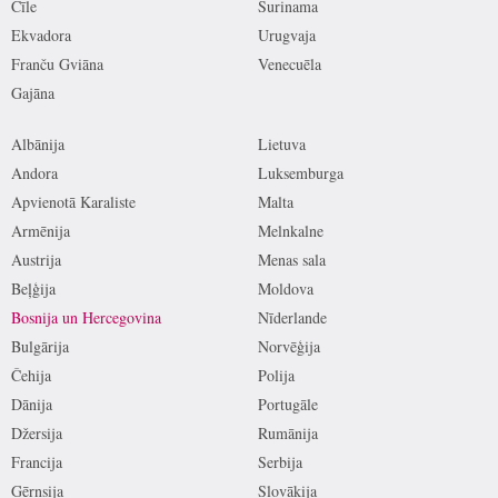
Čīle
Surinama
Ekvadora
Urugvaja
Franču Gviāna
Venecuēla
Gajāna
Albānija
Lietuva
Andora
Luksemburga
Apvienotā Karaliste
Malta
Armēnija
Melnkalne
Austrija
Menas sala
Beļģija
Moldova
Bosnija un Hercegovina
Nīderlande
Bulgārija
Norvēģija
Čehija
Polija
Dānija
Portugāle
Džersija
Rumānija
Francija
Serbija
Gērnsija
Slovākija