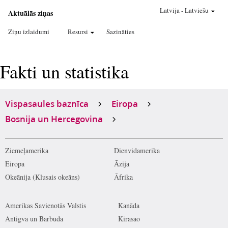
Latvija
-
Latviešu
Aktuālās ziņas
Ziņu izlaidumi
Resursi
Sazināties
Fakti un statistika
Vispasaules baznīca
Eiropa
Bosnija un Hercegovina
Ziemeļamerika
Dienvidamerika
Eiropa
Āzija
Okeānija (Klusais okeāns)
Āfrika
Amerikas Savienotās Valstis
Kanāda
Antigva un Barbuda
Kirasao