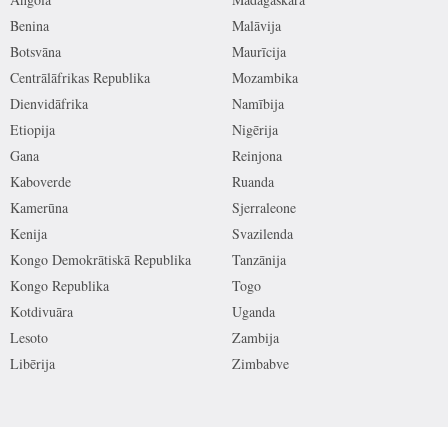
Benina
Malāvija
Botsvāna
Maurīcija
Centrālāfrikas Republika
Mozambika
Dienvidāfrika
Namībija
Etiopija
Nigērija
Gana
Reinjona
Kaboverde
Ruanda
Kamerūna
Sjerraleone
Kenija
Svazilenda
Kongo Demokrātiskā Republika
Tanzānija
Kongo Republika
Togo
Kotdivuāra
Uganda
Lesoto
Zambija
Libērija
Zimbabve