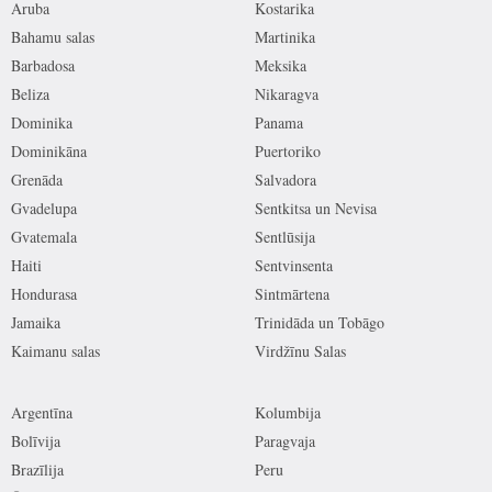
Aruba
Kostarika
Bahamu salas
Martinika
Barbadosa
Meksika
Beliza
Nikaragva
Dominika
Panama
Dominikāna
Puertoriko
Grenāda
Salvadora
Gvadelupa
Sentkitsa un Nevisa
Gvatemala
Sentlūsija
Haiti
Sentvinsenta
Hondurasa
Sintmārtena
Jamaika
Trinidāda un Tobāgo
Kaimanu salas
Virdžīnu Salas
Argentīna
Kolumbija
Bolīvija
Paragvaja
Brazīlija
Peru