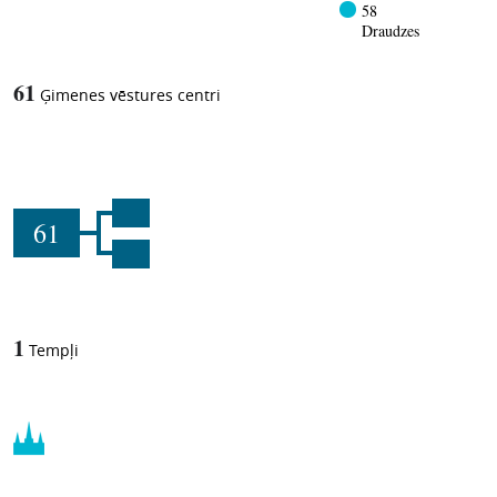
58
Draudzes
61
Ģimenes vēstures centri
61
1
Tempļi