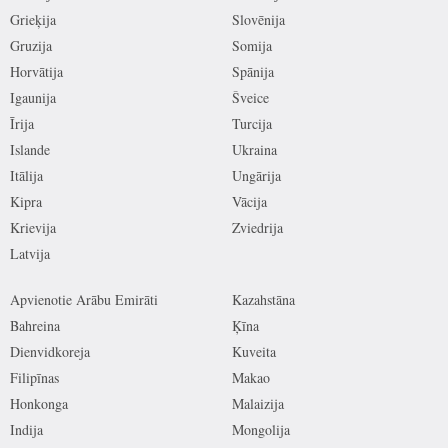
Grieķija
Slovēnija
Gruzija
Somija
Horvātija
Spānija
Igaunija
Šveice
Īrija
Turcija
Islande
Ukraina
Itālija
Ungārija
Kipra
Vācija
Krievija
Zviedrija
Latvija
Apvienotie Arābu Emirāti
Kazahstāna
Bahreina
Ķīna
Dienvidkoreja
Kuveita
Filipīnas
Makao
Honkonga
Malaizija
Indija
Mongolija