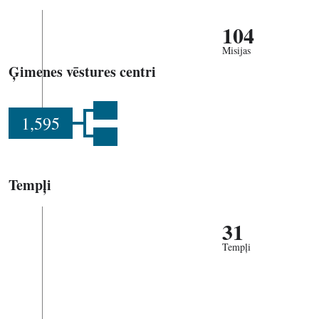
104
Misijas
Ģimenes vēstures centri
1,595
Tempļi
31
Tempļi