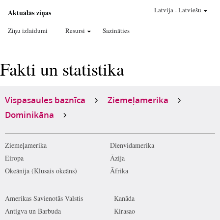
Latvija
-
Latviešu
Aktuālās ziņas
Ziņu izlaidumi
Resursi
Sazināties
Fakti un statistika
Vispasaules baznīca
Ziemeļamerika
Dominikāna
Ziemeļamerika
Dienvidamerika
Eiropa
Āzija
Okeānija (Klusais okeāns)
Āfrika
Amerikas Savienotās Valstis
Kanāda
Antigva un Barbuda
Kirasao