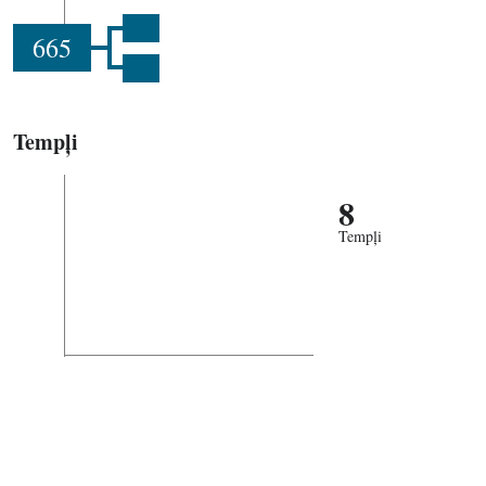
665
Tempļi
8
Tempļi