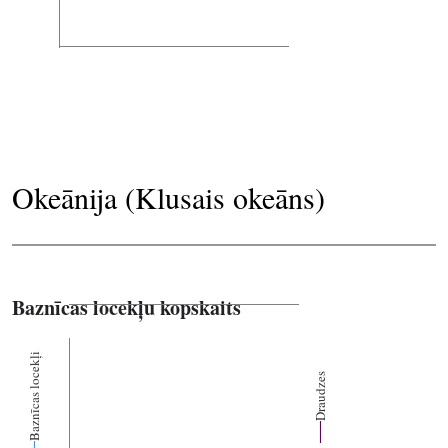
Okeānija (Klusais okeāns)
Baznīcas locekļu kopskaits
Baznīcas locekļi
Draudzes