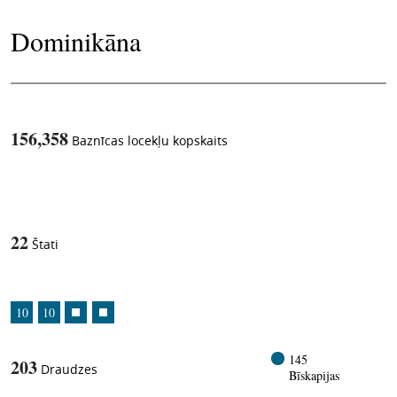
Dominikāna
156,358
Baznīcas locekļu kopskaits
1
-in-
22
Štati
10
10
145
203
Draudzes
Bīskapijas