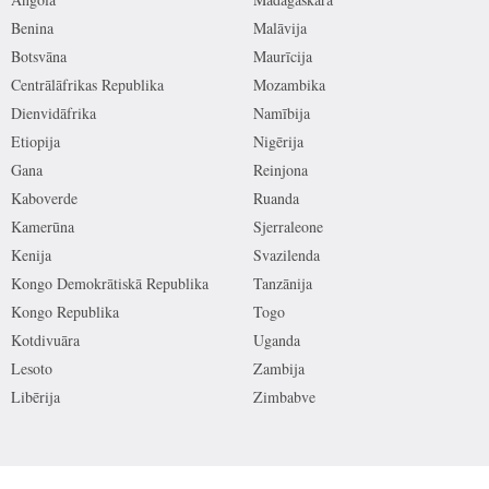
Benina
Malāvija
Botsvāna
Maurīcija
Centrālāfrikas Republika
Mozambika
Dienvidāfrika
Namībija
Etiopija
Nigērija
Gana
Reinjona
Kaboverde
Ruanda
Kamerūna
Sjerraleone
Kenija
Svazilenda
Kongo Demokrātiskā Republika
Tanzānija
Kongo Republika
Togo
Kotdivuāra
Uganda
Lesoto
Zambija
Libērija
Zimbabve