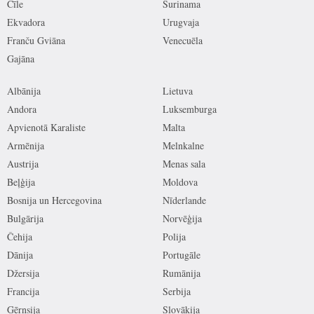
Čīle
Surinama
Ekvadora
Urugvaja
Franču Gviāna
Venecuēla
Gajāna
Albānija
Lietuva
Andora
Luksemburga
Apvienotā Karaliste
Malta
Armēnija
Melnkalne
Austrija
Menas sala
Beļģija
Moldova
Bosnija un Hercegovina
Nīderlande
Bulgārija
Norvēģija
Čehija
Polija
Dānija
Portugāle
Džersija
Rumānija
Francija
Serbija
Gērnsija
Slovākija