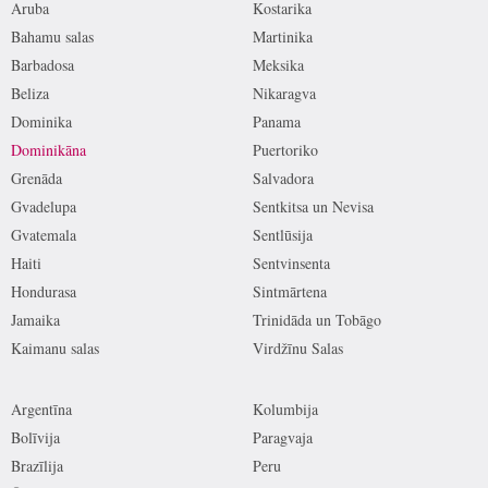
Aruba
Kostarika
Bahamu salas
Martinika
Barbadosa
Meksika
Beliza
Nikaragva
Dominika
Panama
Dominikāna
Puertoriko
Grenāda
Salvadora
Gvadelupa
Sentkitsa un Nevisa
Gvatemala
Sentlūsija
Haiti
Sentvinsenta
Hondurasa
Sintmārtena
Jamaika
Trinidāda un Tobāgo
Kaimanu salas
Virdžīnu Salas
Argentīna
Kolumbija
Bolīvija
Paragvaja
Brazīlija
Peru