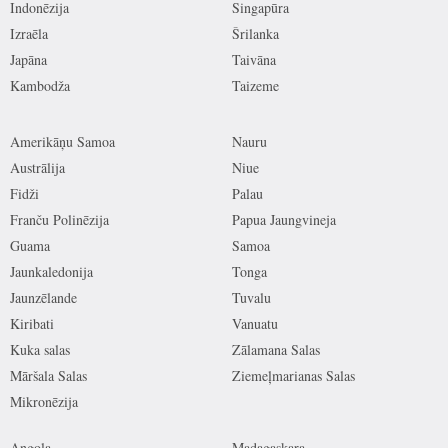
Indonēzija
Singapūra
Izraēla
Šrilanka
Japāna
Taivāna
Kambodža
Taizeme
Amerikāņu Samoa
Nauru
Austrālija
Niue
Fidži
Palau
Franču Polinēzija
Papua Jaungvineja
Guama
Samoa
Jaunkaledonija
Tonga
Jaunzēlande
Tuvalu
Kiribati
Vanuatu
Kuka salas
Zālamana Salas
Māršala Salas
Ziemeļmarianas Salas
Mikronēzija
Angola
Madagaskara