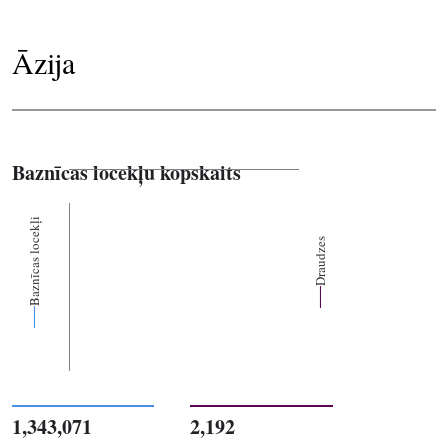
Āzija
Baznīcas locekļu kopskaits
Baznīcas locekļi
Draudzes
1,343,071
2,192