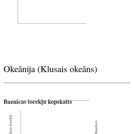
Okeānija (Klusais okeāns)
Baznīcas locekļu kopskaits
Baznīcas locekļi
Draudzes