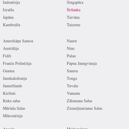
Indonēzija
Singapūra
Izraēla
Šrilanka
Japāna
Taivāna
Kambodža
Taizeme
Amerikāņu Samoa
Nauru
Austrālija
Niue
Fidži
Palau
Franču Polinēzija
Papua Jaungvineja
Guama
Samoa
Jaunkaledonija
Tonga
Jaunzēlande
Tuvalu
Kiribati
Vanuatu
Kuka salas
Zālamana Salas
Māršala Salas
Ziemeļmarianas Salas
Mikronēzija
Angola
Madagaskara