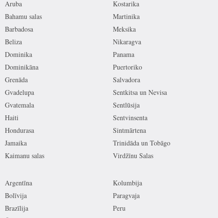
Aruba
Kostarika
Bahamu salas
Martinika
Barbadosa
Meksika
Beliza
Nikaragva
Dominika
Panama
Dominikāna
Puertoriko
Grenāda
Salvadora
Gvadelupa
Sentkitsa un Nevisa
Gvatemala
Sentlūsija
Haiti
Sentvinsenta
Hondurasa
Sintmārtena
Jamaika
Trinidāda un Tobāgo
Kaimanu salas
Virdžīnu Salas
Argentīna
Kolumbija
Bolīvija
Paragvaja
Brazīlija
Peru