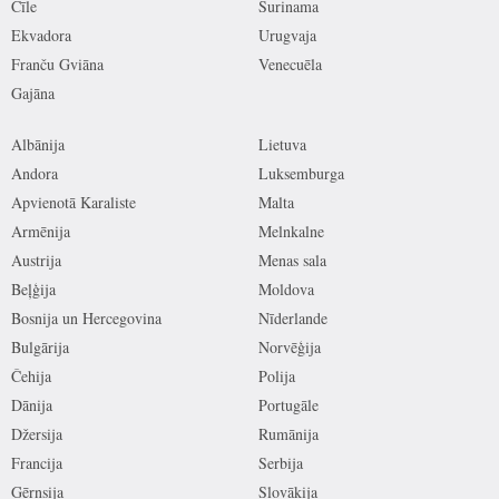
Čīle
Surinama
Ekvadora
Urugvaja
Franču Gviāna
Venecuēla
Gajāna
Albānija
Lietuva
Andora
Luksemburga
Apvienotā Karaliste
Malta
Armēnija
Melnkalne
Austrija
Menas sala
Beļģija
Moldova
Bosnija un Hercegovina
Nīderlande
Bulgārija
Norvēģija
Čehija
Polija
Dānija
Portugāle
Džersija
Rumānija
Francija
Serbija
Gērnsija
Slovākija