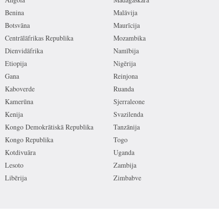
Benina
Malāvija
Botsvāna
Maurīcija
Centrālāfrikas Republika
Mozambika
Dienvidāfrika
Namībija
Etiopija
Nigērija
Gana
Reinjona
Kaboverde
Ruanda
Kamerūna
Sjerraleone
Kenija
Svazilenda
Kongo Demokrātiskā Republika
Tanzānija
Kongo Republika
Togo
Kotdivuāra
Uganda
Lesoto
Zambija
Libērija
Zimbabve