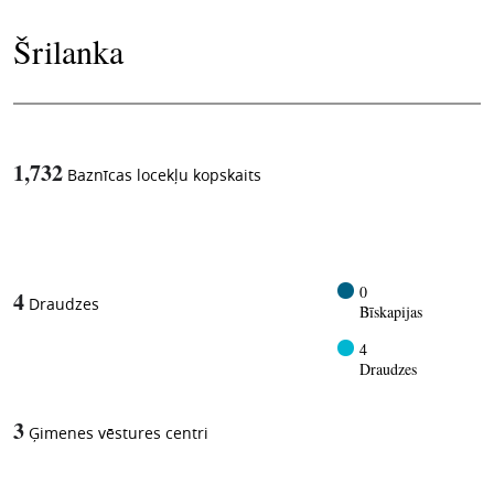
Šrilanka
1,732
Baznīcas locekļu kopskaits
1
-in-
0
4
Draudzes
Bīskapijas
4
Draudzes
3
Ģimenes vēstures centri