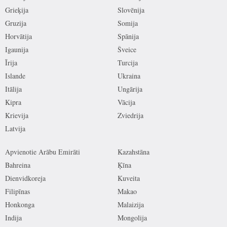
Grieķija
Slovēnija
Gruzija
Somija
Horvātija
Spānija
Igaunija
Šveice
Īrija
Turcija
Islande
Ukraina
Itālija
Ungārija
Kipra
Vācija
Krievija
Zviedrija
Latvija
Apvienotie Arābu Emirāti
Kazahstāna
Bahreina
Ķīna
Dienvidkoreja
Kuveita
Filipīnas
Makao
Honkonga
Malaizija
Indija
Mongolija