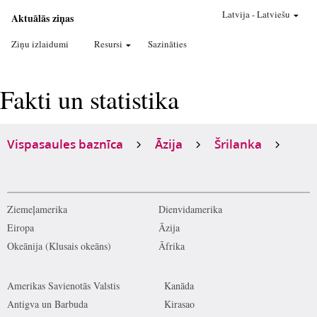
Latvija
-
Latviešu
Aktuālās ziņas
Ziņu izlaidumi
Resursi
Sazināties
Fakti un statistika
Vispasaules baznīca
Āzija
Šrilanka
Ziemeļamerika
Dienvidamerika
Eiropa
Āzija
Okeānija (Klusais okeāns)
Āfrika
Amerikas Savienotās Valstis
Kanāda
Antigva un Barbuda
Kirasao