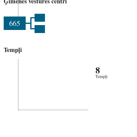
Ģimenes vēstures centri
665
Tempļi
8
Tempļi