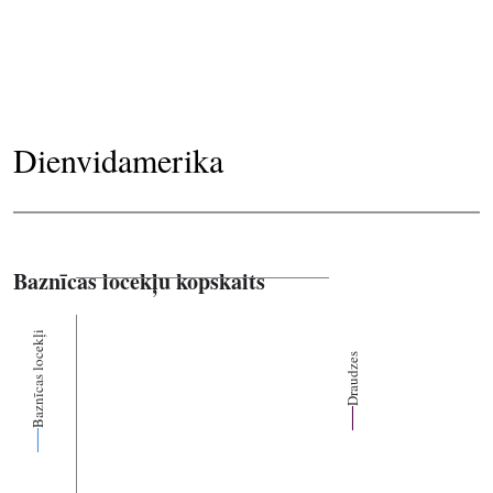
Dienvidamerika
Baznīcas locekļu kopskaits
Baznīcas locekļi
Draudzes