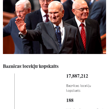
Baznīcas locekļu kopskaits
17,887,212
Baznīcas locekļu
kopskaits
188