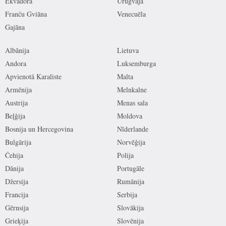
Ekvadora
Urugvaja
Franču Gviāna
Venecuēla
Gajāna
Albānija
Lietuva
Andora
Luksemburga
Apvienotā Karaliste
Malta
Armēnija
Melnkalne
Austrija
Menas sala
Beļģija
Moldova
Bosnija un Hercegovina
Nīderlande
Bulgārija
Norvēģija
Čehija
Polija
Dānija
Portugāle
Džersija
Rumānija
Francija
Serbija
Gērnsija
Slovākija
Grieķija
Slovēnija