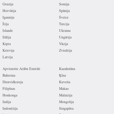
Gruzija
Somija
Horvātija
Spānija
Igaunija
Šveice
Īrija
Turcija
Islande
Ukraina
Itālija
Ungārija
Kipra
Vācija
Krievija
Zviedrija
Latvija
Apvienotie Arābu Emirāti
Kazahstāna
Bahreina
Ķīna
Dienvidkoreja
Kuveita
Filipīnas
Makao
Honkonga
Malaizija
Indija
Mongolija
Indonēzija
Singapūra