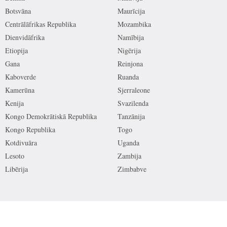
Botsvāna
Maurīcija
Centrālāfrikas Republika
Mozambika
Dienvidāfrika
Namībija
Etiopija
Nigērija
Gana
Reinjona
Kaboverde
Ruanda
Kamerūna
Sjerraleone
Kenija
Svazilenda
Kongo Demokrātiskā Republika
Tanzānija
Kongo Republika
Togo
Kotdivuāra
Uganda
Lesoto
Zambija
Libērija
Zimbabve