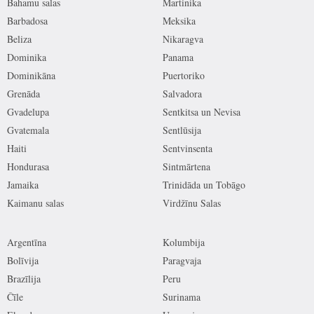
Bahamu salas
Martinika
Barbadosa
Meksika
Beliza
Nikaragva
Dominika
Panama
Dominikāna
Puertoriko
Grenāda
Salvadora
Gvadelupa
Sentkitsa un Nevisa
Gvatemala
Sentlūsija
Haiti
Sentvinsenta
Hondurasa
Sintmārtena
Jamaika
Trinidāda un Tobāgo
Kaimanu salas
Virdžīnu Salas
Argentīna
Kolumbija
Bolīvija
Paragvaja
Brazīlija
Peru
Čīle
Surinama