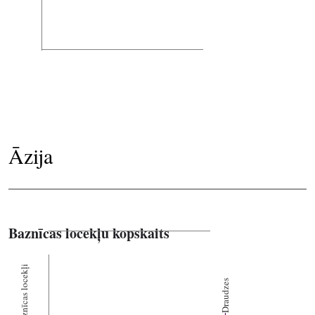
Āzija
Baznīcas locekļu kopskaits
Baznīcas locekļi
Draudzes