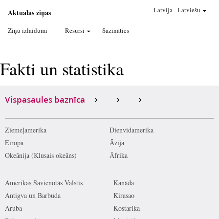
Latvija
-
Latviešu
Aktuālās ziņas
Ziņu izlaidumi
Resursi
Sazināties
Fakti un statistika
Vispasaules baznīca
Ziemeļamerika
Dienvidamerika
Eiropa
Āzija
Okeānija (Klusais okeāns)
Āfrika
Amerikas Savienotās Valstis
Kanāda
Antigva un Barbuda
Kirasao
Aruba
Kostarika