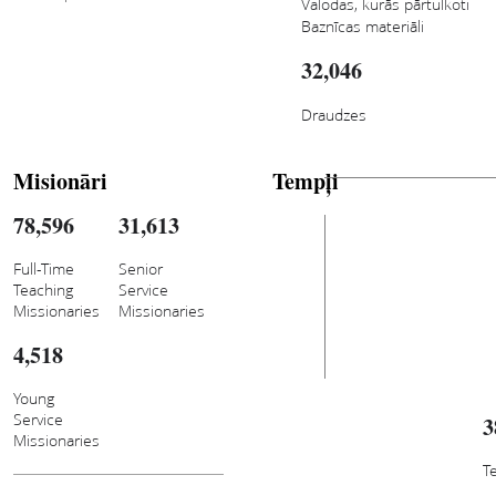
Valodas, kurās pārtulkoti
Baznīcas materiāli
32,046
Draudzes
Misionāri
Tempļi
78,596
31,613
Full-Time
Senior
Teaching
Service
Missionaries
Missionaries
4,518
Young
Service
3
Missionaries
T