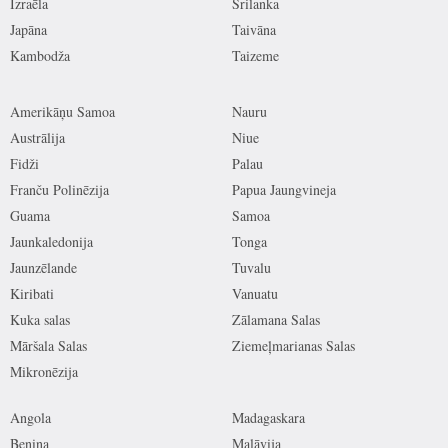
Izraēla
Šrilanka
Japāna
Taivāna
Kambodža
Taizeme
Amerikāņu Samoa
Nauru
Austrālija
Niue
Fidži
Palau
Franču Polinēzija
Papua Jaungvineja
Guama
Samoa
Jaunkaledonija
Tonga
Jaunzēlande
Tuvalu
Kiribati
Vanuatu
Kuka salas
Zālamana Salas
Māršala Salas
Ziemeļmarianas Salas
Mikronēzija
Angola
Madagaskara
Benina
Malāvija