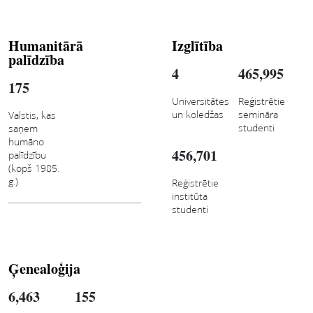
Humanitārā
Izglītība
palīdzība
4
465,995
175
Universitātes
Reģistrētie
un koledžas
semināra
Valstis, kas
studenti
saņem
humāno
456,701
palīdzību
(kopš 1985.
g.)
Reģistrētie
institūta
studenti
Ģenealoģija
6,463
155