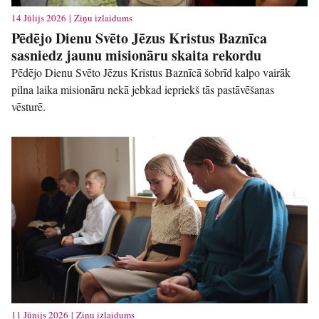
14 Jūlijs 2026 | Ziņu izlaidums
Pēdējo Dienu Svēto Jēzus Kristus Baznīca
sasniedz jaunu misionāru skaita rekordu
Pēdējo Dienu Svēto Jēzus Kristus Baznīcā šobrīd kalpo vairāk
pilna laika misionāru nekā jebkad iepriekš tās pastāvēšanas
vēsturē.
11 Jūnijs 2026 | Ziņu izlaidums