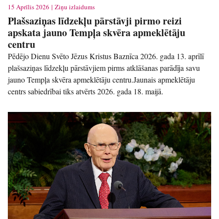
15 Aprīlis 2026 | Ziņu izlaidums
Plašsaziņas līdzekļu pārstāvji pirmo reizi
apskata jauno Tempļa skvēra apmeklētāju
centru
Pēdējo Dienu Svēto Jēzus Kristus Baznīca 2026. gada 13. aprīlī
plašsaziņas līdzekļu pārstāvjiem pirms atklāšanas parādīja savu
jauno Tempļa skvēra apmeklētāju centru.Jaunais apmeklētāju
centrs sabiedrībai tiks atvērts 2026. gada 18. maijā.