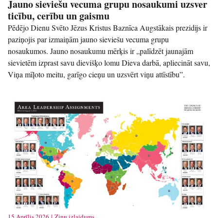
Jauno sieviešu vecuma grupu nosaukumi uzsver
ticību, cerību un gaismu
Pēdējo Dienu Svēto Jēzus Kristus Baznīca Augstākais prezidijs ir
paziņojis par izmaiņām jauno sieviešu vecuma grupu
nosaukumos. Jauno nosaukumu mērķis ir „palīdzēt jaunajām
sievietēm izprast savu dievišķo lomu Dieva darbā, apliecināt savu,
Viņa mīļoto meitu, garīgo cieņu un uzsvērt viņu attīstību”.
15 Aprīlis 2026 | Ziņu izlaidums