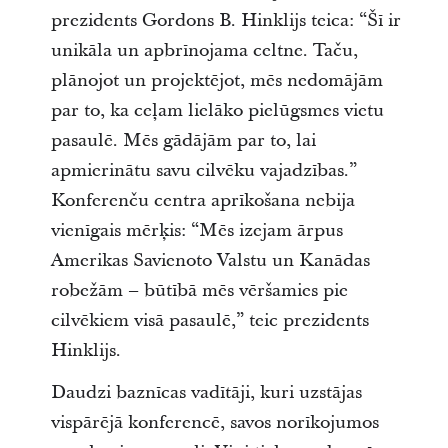
prezidents Gordons B. Hinklijs teica: “Šī ir
unikāla un apbrīnojama celtne. Taču,
plānojot un projektējot, mēs nedomājām
par to, ka ceļam lielāko pielūgsmes vietu
pasaulē. Mēs gādājām par to, lai
apmierinātu savu cilvēku vajadzības.”
Konferenču centra aprīkošana nebija
vienīgais mērķis: “Mēs izejam ārpus
Amerikas Savienoto Valstu un Kanādas
robežām – būtībā mēs vēršamies pie
cilvēkiem visā pasaulē,” teic prezidents
Hinklijs.
Daudzi baznīcas vadītāji, kuri uzstājas
vispārējā konferencē, savos norīkojumos