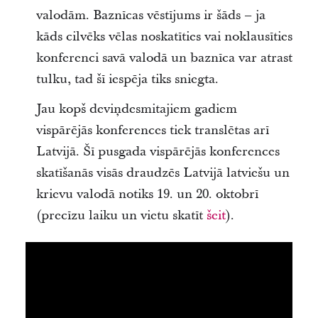
valodām. Baznīcas vēstījums ir šāds – ja
kāds cilvēks vēlas noskatīties vai noklausīties
konferenci savā valodā un baznīca var atrast
tulku, tad šī iespēja tiks sniegta.
Jau kopš deviņdesmitajiem gadiem
vispārējās konferences tiek translētas arī
Latvijā. Šī pusgada vispārējās konferences
skatīšanās visās draudzēs Latvijā latviešu un
krievu valodā notiks 19. un 20. oktobrī
(precīzu laiku un vietu skatīt
šeit
).