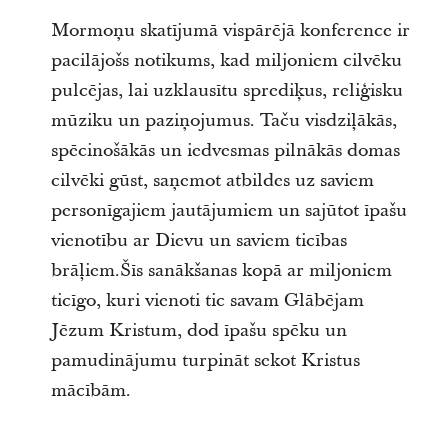
Mormoņu skatījumā vispārējā konference ir
pacilājošs notikums, kad miljoniem cilvēku
pulcējas, lai uzklausītu sprediķus, reliģisku
mūziku un paziņojumus. Taču visdziļākās,
spēcinošākās un iedvesmas pilnākās domas
cilvēki gūst, saņemot atbildes uz saviem
personīgajiem jautājumiem un sajūtot īpašu
vienotību ar Dievu un saviem ticības
brāļiem.Šīs sanākšanas kopā ar miljoniem
ticīgo, kuri vienoti tic savam Glābējam
Jēzum Kristum, dod īpašu spēku un
pamudinājumu turpināt sekot Kristus
mācībām.