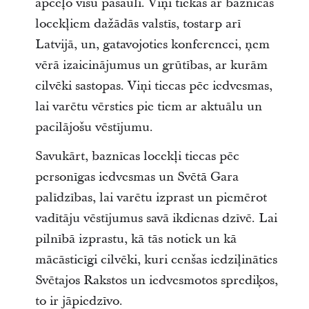
apceļo visu pasauli. Viņi tiekas ar baznīcas
locekļiem dažādās valstīs, tostarp arī
Latvijā, un, gatavojoties konferencei, ņem
vērā izaicinājumus un grūtības, ar kurām
cilvēki sastopas. Viņi tiecas pēc iedvesmas,
lai varētu vērsties pie tiem ar aktuālu un
pacilājošu vēstījumu.
Savukārt, baznīcas locekļi tiecas pēc
personīgas iedvesmas un Svētā Gara
palīdzības, lai varētu izprast un piemērot
vadītāju vēstījumus savā ikdienas dzīvē. Lai
pilnībā izprastu, kā tās notiek un kā
mācāsticīgi cilvēki, kuri cenšas iedziļināties
Svētajos Rakstos un iedvesmotos sprediķos,
to ir jāpiedzīvo.