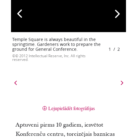
Temple Square is always beautiful in the
springtime. Gardeners work to prepare the
ground for General Conference.
1
/
2
© 2012 Intellectual Reserve, Inc. All rights
reserved.
Lejupielādēt fotogrāfijas
Aptuveni pirms 10 gadiem, iesvētot
Konferenču centru, toreizējais baznīcas