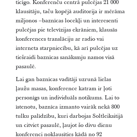
ticīgo. Konferenču centrā pulcējas 21 000
klausītāju, taču kopējā auditorija ir mērāma
miljonos –baznīcas locekļi un interesenti
pulcējas pie televīzijas ekrāniem, klausās
konferences translāciju ar radio vai
interneta starpniecību, kā arī pulcējas uz
tiešraidi baznīcas sanāksmju namos visā
pasaulē.
Lai gan baznīcas vadītāji uzrunā lielas
ļaužu masas, konference katram ir ļoti
personīgs un individuāls notikums. Lai to
īstenotu, baznīca izmanto vairāk nekā 800
tulku palīdzību, kuri darbojas Soltleiksitijā
un citviet pasaulē, ļaujot šo divu dienu
konferenci noklausīties kādā no 92