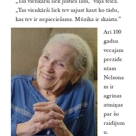
„Tas vienkārši liek justies labi,” viņa teica.
„Tas vienkārši liek tev sajust kaut ko tādu,
kas tev ir nepieciešams. Mūzika ir skaista.”
Arī 100
gadus
vecajam
prezide
ntam
Nelsona
m ir
agrīnas
atmiņas
par šo
raidījum
u.