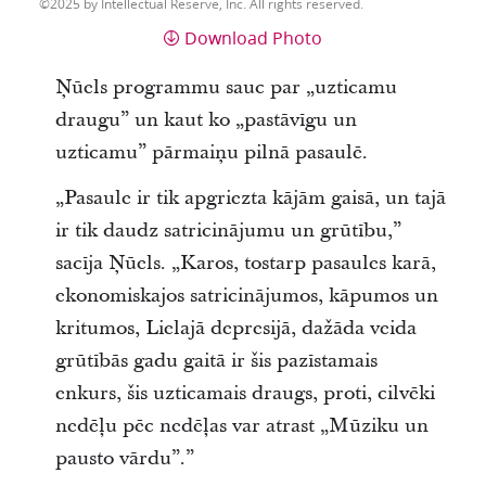
2025 by Intellectual Reserve, Inc. All rights reserved.
Download Photo
Ņūels programmu sauc par „uzticamu
draugu” un kaut ko „pastāvīgu un
uzticamu” pārmaiņu pilnā pasaulē.
„Pasaule ir tik apgriezta kājām gaisā, un tajā
ir tik daudz satricinājumu un grūtību,”
sacīja Ņūels. „Karos, tostarp pasaules karā,
ekonomiskajos satricinājumos, kāpumos un
kritumos, Lielajā depresijā, dažāda veida
grūtībās gadu gaitā ir šis pazīstamais
enkurs, šis uzticamais draugs, proti, cilvēki
nedēļu pēc nedēļas var atrast „Mūziku un
pausto vārdu”.”