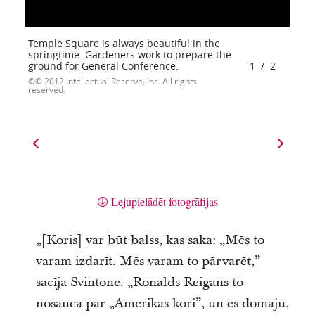
Temple Square is always beautiful in the
springtime. Gardeners work to prepare the
ground for General Conference.
1
/
2
© 2012 Intellectual Reserve, Inc. All rights
reserved.
Lejupielādēt fotogrāfijas
„[Koris] var būt balss, kas saka: „Mēs to
varam izdarīt. Mēs varam to pārvarēt,”
sacīja Svintone. „Ronalds Reigans to
nosauca par „Amerikas kori”, un es domāju,