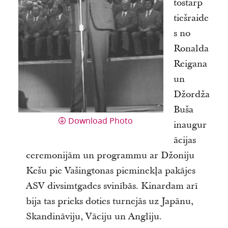
tostarp
tiešraide
s no
Ronalda
Reigana
un
Džordža
Buša
Download Photo
inaugur
ācijas
ceremonijām un programmu ar Džoniju
Kešu pie Vašingtonas pieminekļa pakājes
ASV divsimtgades svinībās. Kinardam arī
bija tas prieks doties turnejās uz Japānu,
Skandināviju, Vāciju un Angliju.