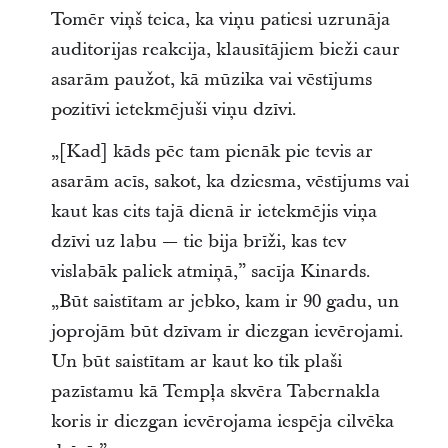
Tomēr viņš teica, ka viņu patiesi uzrunāja
auditorijas reakcija, klausītājiem bieži caur
asarām paužot, kā mūzika vai vēstījums
pozitīvi ietekmējuši viņu dzīvi.
„[Kad] kāds pēc tam pienāk pie tevis ar
asarām acīs, sakot, ka dziesma, vēstījums vai
kaut kas cits tajā dienā ir ietekmējis viņa
dzīvi uz labu — tie bija brīži, kas tev
vislabāk paliek atmiņā,” sacīja Kinards.
„Būt saistītam ar jebko, kam ir 90 gadu, un
joprojām būt dzīvam ir diezgan ievērojami.
Un būt saistītam ar kaut ko tik plaši
pazīstamu kā Tempļa skvēra Tabernakla
koris ir diezgan ievērojama iespēja cilvēka