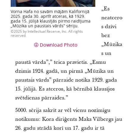
„Es
Vorna Hafa no savām mājām Kalifornijā
2025. gada 30. aprīlī atceras, kā 1929.
neatcero
gada 15. jūlijā klausījās pirmo raidījuma
„Mūzika un paustais vārds” sēriju.
s dzīvi
2025 by Intellectual Reserve, Inc. All rights
bez
reserved.
„Mūzika
Download Photo
s un
paustā vārda”,” teica pravietis. „Esmu
dzimis 1924. gadā, un pirmā „Mūzika un
paustais vārds” pārraide notika 1929. gada
15. jūlijā. Es atceros, kā bērnībā klausījos
svētdienas pārraides.”
5000. sērija sakrīt ar vēl vienu nozīmīgu
notikumu: Kora diriģents Maks Vilbergs jau
26. gadu strādā korī un 17. gadu ir tā