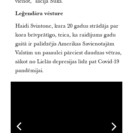
vienot,” sacīja Sūks.
Leģendāra vēsture
Haidi Svintone, kura 20 gadus strādāja par
kora brīvprātīgo, teica, ka raidījums gadu
gaitā ir palīdzējis Amerikas Savienotajām
Valstīm un pasaulei pārciest daudzas vētras,
sākot no Lielās depresijas līdz pat Covid-19
pandēmijai.