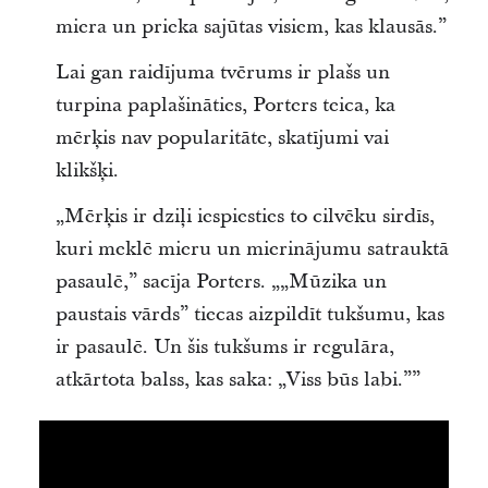
miera un prieka sajūtas visiem, kas klausās.”
Lai gan raidījuma tvērums ir plašs un
turpina paplašināties, Porters teica, ka
mērķis nav popularitāte, skatījumi vai
klikšķi.
„Mērķis ir dziļi iespiesties to cilvēku sirdīs,
kuri meklē mieru un mierinājumu satrauktā
pasaulē,” sacīja Porters. „„Mūzika un
paustais vārds” tiecas aizpildīt tukšumu, kas
ir pasaulē. Un šis tukšums ir regulāra,
atkārtota balss, kas saka: „Viss būs labi.””