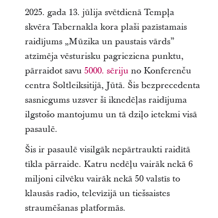
2025. gada 13. jūlija svētdienā Tempļa
skvēra Tabernakla kora plaši pazīstamais
raidījums „Mūzika un paustais vārds”
atzīmēja vēsturisku pagrieziena punktu,
pārraidot savu
5000. sēriju
no Konferenču
centra Soltleiksitijā, Jūtā. Šis bezprecedenta
sasniegums uzsver šī iknedēļas raidījuma
ilgstošo mantojumu un tā dziļo ietekmi visā
pasaulē.
Šis ir pasaulē visilgāk nepārtraukti raidītā
tīkla pārraide. Katru nedēļu vairāk nekā 6
miljoni cilvēku vairāk nekā 50 valstīs to
klausās radio, televīzijā un tiešsaistes
straumēšanas platformās.