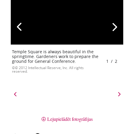
Temple Square is always beautiful in the
springtime. Gardeners work to prepare the
ground for General Conference.
1
/
2
© 2012 Intellectual Reserve, Inc. All rights
reserved.
Lejupielādēt fotogrāfijas