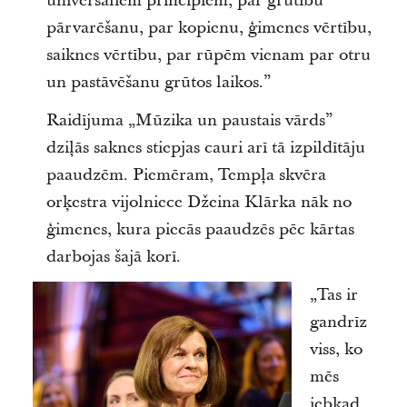
universāliem principiem, par grūtību
pārvarēšanu, par kopienu, ģimenes vērtību,
saiknes vērtību, par rūpēm vienam par otru
un pastāvēšanu grūtos laikos.”
Raidījuma „Mūzika un paustais vārds”
dziļās saknes stiepjas cauri arī tā izpildītāju
paaudzēm. Piemēram, Tempļa skvēra
orķestra vijolniece Džeina Klārka nāk no
ģimenes, kura piecās paaudzēs pēc kārtas
darbojas šajā korī.
„Tas ir
gandrīz
viss, ko
mēs
jebkad