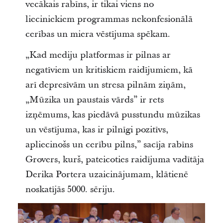
vecākais rabīns, ir tikai viens no
lieciniekiem programmas nekonfesionālā
cerības un miera vēstījuma spēkam.
„Kad mediju platformas ir pilnas ar
negatīviem un kritiskiem raidījumiem, kā
arī depresīvām un stresa pilnām ziņām,
„Mūzika un paustais vārds” ir rets
izņēmums, kas piedāvā pusstundu mūzikas
un vēstījuma, kas ir pilnīgi pozitīvs,
apliecinošs un cerību pilns,” sacīja rabīns
Grovers, kurš, pateicoties raidījuma vadītāja
Derika Portera uzaicinājumam, klātienē
noskatījās 5000. sēriju.