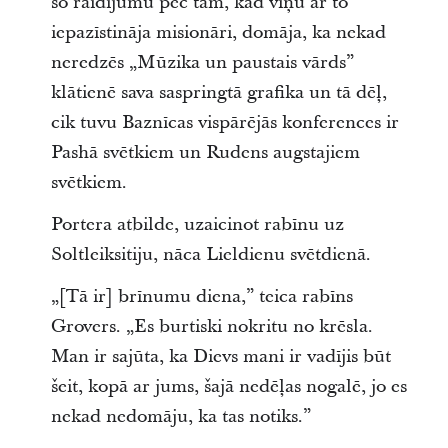
šo raidījumu pēc tam, kad viņu ar to
iepazīstināja misionāri, domāja, ka nekad
neredzēs „Mūzika un paustais vārds”
klātienē sava saspringtā grafika un tā dēļ,
cik tuvu Baznīcas vispārējās konferences ir
Pashā svētkiem un Rudens augstajiem
svētkiem.
Portera atbilde, uzaicinot rabīnu uz
Soltleiksitiju, nāca Lieldienu svētdienā.
„[Tā ir] brīnumu diena,” teica rabīns
Grovers. „Es burtiski nokritu no krēsla.
Man ir sajūta, ka Dievs mani ir vadījis būt
šeit, kopā ar jums, šajā nedēļas nogalē, jo es
nekad nedomāju, ka tas notiks.”