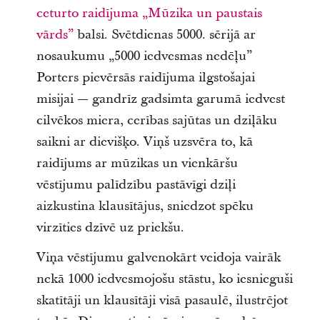
ceturto raidījuma „Mūzika un paustais
vārds”
balsi. Svētdienas 5000. sērijā ar
nosaukumu „5000 iedvesmas nedēļu”
Porters pievērsās raidījuma ilgstošajai
misijai — gandrīz gadsimta garumā iedvest
cilvēkos miera, cerības sajūtas un dziļāku
saikni ar dievišķo. Viņš uzsvēra to, kā
raidījums ar mūzikas un vienkāršu
vēstījumu palīdzību pastāvīgi dziļi
aizkustina klausītājus, sniedzot spēku
virzīties dzīvē uz priekšu.
Viņa vēstījumu galvenokārt veidoja vairāk
nekā 1000 iedvesmojošu stāstu, ko iesnieguši
skatītāji un klausītāji visā pasaulē, ilustrējot