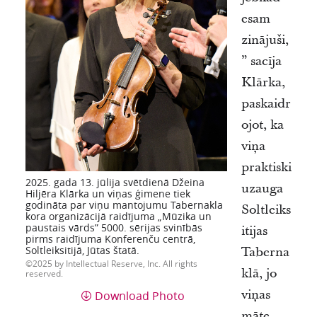
esam
zinājuši,
” sacīja
Klārka,
paskaidr
ojot, ka
viņa
praktiski
2025. gada 13. jūlija svētdienā Džeina
uzauga
Hiljēra Klārka un viņas ģimene tiek
godināta par viņu mantojumu Tabernakla
Soltleiks
kora organizācijā raidījuma „Mūzika un
paustais vārds” 5000. sērijas svinībās
itijas
pirms raidījuma Konferenču centrā,
Soltleiksitijā, Jūtas štatā.
Taberna
2025 by Intellectual Reserve, Inc. All rights
klā, jo
reserved.
viņas
Download Photo
māte