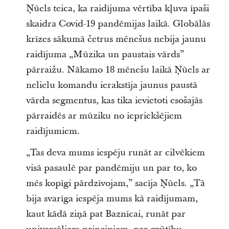
Ņūels teica, ka raidījuma vērtība kļuva īpaši
skaidra Covid-19 pandēmijas laikā. Globālās
krīzes sākumā četrus mēnešus nebija jaunu
raidījuma „Mūzika un paustais vārds”
pārraižu. Nākamo 18 mēnešu laikā Ņūels ar
nelielu komandu ierakstīja jaunus paustā
vārda segmentus, kas tika ievietoti esošajās
pārraidēs ar mūziku no iepriekšējiem
raidījumiem.
„Tas deva mums iespēju runāt ar cilvēkiem
visā pasaulē par pandēmiju un par to, ko
mēs kopīgi pārdzīvojam,” sacīja Ņūels. „Tā
bija svarīga iespēja mums kā raidījumam,
kaut kādā ziņā pat Baznīcai, runāt par