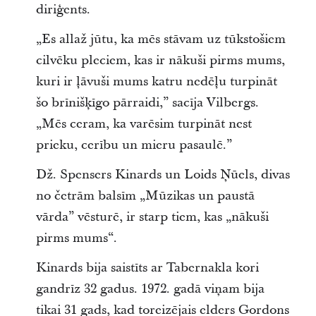
diriģents.
„Es allaž jūtu, ka mēs stāvam uz tūkstošiem
cilvēku pleciem, kas ir nākuši pirms mums,
kuri ir ļāvuši mums katru nedēļu turpināt
šo brīnišķīgo pārraidi,” sacīja Vilbergs.
„Mēs ceram, ka varēsim turpināt nest
prieku, cerību un mieru pasaulē.”
Dž. Spensers Kinards un Loids Ņūels, divas
no četrām balsīm „Mūzikas un paustā
vārda” vēsturē, ir starp tiem, kas „nākuši
pirms mums“.
Kinards bija saistīts ar Tabernakla kori
gandrīz 32 gadus. 1972. gadā viņam bija
tikai 31 gads, kad toreizējais elders Gordons