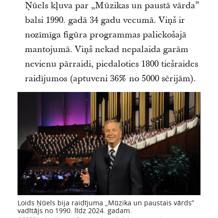
Ņūels kļuva par „Mūzikas un paustā vārda”
balsi 1990. gadā 34 gadu vecumā. Viņš ir
nozīmīga figūra programmas paliekošajā
mantojumā. Viņš nekad nepalaida garām
nevienu pārraidi, piedaloties 1800 tiešraides
raidījumos (aptuveni 36% no 5000 sērijām).
Loids Ņūels bija raidījuma „Mūzika un paustais vārds”
vadītājs no 1990. līdz 2024. gadam.