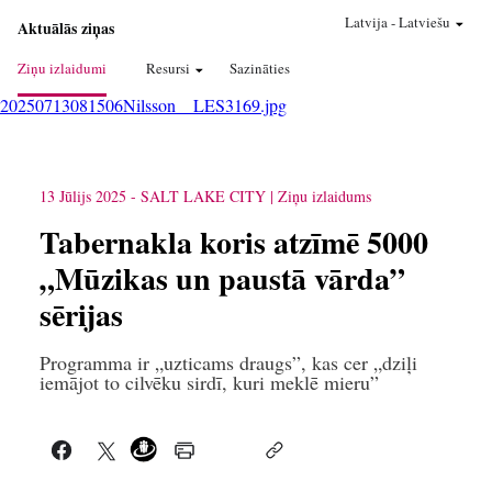
Latvija
-
Latviešu
Aktuālās ziņas
Ziņu izlaidumi
Resursi
Sazināties
20250713081506Nilsson__LES3169.jpg
13 Jūlijs 2025
-
SALT LAKE CITY
Ziņu izlaidums
Tabernakla koris atzīmē 5000
„Mūzikas un paustā vārda”
sērijas
Programma ir „uzticams draugs”, kas cer „dziļi
iemājot to cilvēku sirdī, kuri meklē mieru”