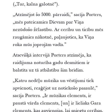
(„Tur, kalna galotnē“).
„Atzīmējot šo 5000. pārraidi,” sacīja Porters,
„mēs pateicamies Dievam par Viņa
nezūdošo žēlastību. Ar cerību un ticību mēs
raugāmies nākotnē, paļaujoties, ka Viņa
roka mūs joprojām vadīs.”
Atsevišķā intervijā Porters atzīmēja, ka
raidījuma noturība gadu desmitiem ir
balstīta uz tā atbilstību šim brīdim.
„Katru nedēļu mūzika un vēstījumi tiek
apvienoti, reaģējot uz notiekošo pasaulē,”
sacīja Porters. „Ir mūzikas elements, ir
paustā vārda elements, [un] ir lielisks Gara
elements, kas apvienojas, lai sniegtu cerības,