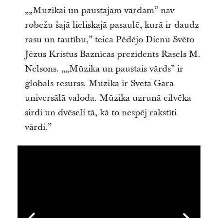
„„Mūzikai un paustajam vārdam” nav
robežu šajā lieliskajā pasaulē, kurā ir daudz
rasu un tautību,” teica Pēdējo Dienu Svēto
Jēzus Kristus Baznīcas prezidents Rasels M.
Nelsons. „„Mūzika un paustais vārds” ir
globāls resurss. Mūzika ir Svētā Gara
universālā valoda. Mūzika uzrunā cilvēka
sirdi un dvēseli tā, kā to nespēj rakstīti
vārdi.”