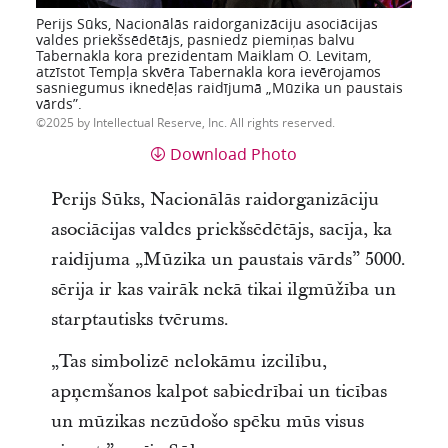
Perijs Sūks, Nacionālās raidorganizāciju asociācijas
valdes priekšsēdētājs, pasniedz piemiņas balvu
Tabernakla kora prezidentam Maiklam O. Levitam,
atzīstot Tempļa skvēra Tabernakla kora ievērojamos
sasniegumus iknedēļas raidījumā „Mūzika un paustais
vārds”.
2025 by Intellectual Reserve, Inc. All rights reserved.
Download Photo
Perijs Sūks, Nacionālās raidorganizāciju
asociācijas valdes priekšsēdētājs, sacīja, ka
raidījuma „Mūzika un paustais vārds” 5000.
sērija ir kas vairāk nekā tikai ilgmūžība un
starptautisks tvērums.
„Tas simbolizē nelokāmu izcilību,
apņemšanos kalpot sabiedrībai un ticības
un mūzikas nezūdošo spēku mūs visus