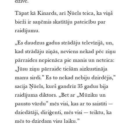
dzīvē.”
Tāpat kā Kinards, arī Ņūels teica, ka viņš
bieži ir saņēmis skatītāju pateicību par
raidījumu.
„Es daudzus gadus strādāju televīzijā, un,
kad strādāju ziņās, neviens nekad pēc ziņu
pārraides nepienāca pie manis un neteica:
„Jūsu ziņu pārraide tiešām aizkustināja
manu sirdi.” Es to nekad nebiju dzirdējis,”
sacīja Ņūels, kurš gandrīz 35 gadus bija
raidījuma diktors. „Bet ar „Mūziku un
pausto vārdu” mēs visi, kas ar to saistīti —
dziedātāji, diriģenti, mēs visi — teiktu, ka
mēs to dzirdam visu laiku.”