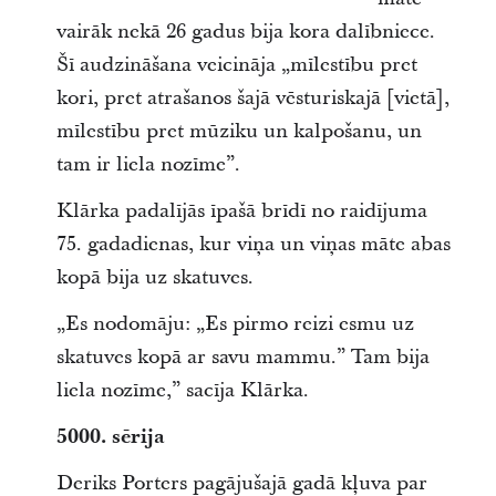
vairāk nekā 26 gadus bija kora dalībniece.
Šī audzināšana veicināja „mīlestību pret
kori, pret atrašanos šajā vēsturiskajā [vietā],
mīlestību pret mūziku un kalpošanu, un
tam ir liela nozīme”.
Klārka padalījās īpašā brīdī no raidījuma
75. gadadienas, kur viņa un viņas māte abas
kopā bija uz skatuves.
„Es nodomāju: „Es pirmo reizi esmu uz
skatuves kopā ar savu mammu.” Tam bija
liela nozīme,” sacīja Klārka.
5000. sērija
Deriks Porters pagājušajā gadā kļuva par