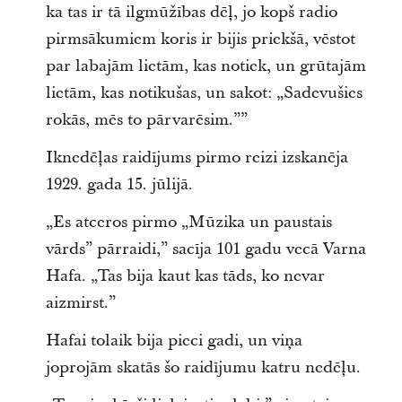
ka tas ir tā ilgmūžības dēļ, jo kopš radio
pirmsākumiem koris ir bijis priekšā, vēstot
par labajām lietām, kas notiek, un grūtajām
lietām, kas notikušas, un sakot: „Sadevušies
rokās, mēs to pārvarēsim.””
Iknedēļas raidījums pirmo reizi izskanēja
1929. gada 15. jūlijā.
„Es atceros pirmo „Mūzika un paustais
vārds” pārraidi,” sacīja 101 gadu vecā Varna
Hafa. „Tas bija kaut kas tāds, ko nevar
aizmirst.”
Hafai tolaik bija pieci gadi, un viņa
joprojām skatās šo raidījumu katru nedēļu.