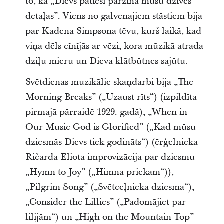
to, kā „Dievs patiesi pārzina mūsu dzīves
detaļas”. Viens no galvenajiem stāstiem bija
par Kadena Simpsona tēvu, kurš laikā, kad
viņa dēls cīnījās ar vēzi, kora mūzikā atrada
dziļu mieru un Dieva klātbūtnes sajūtu.
Svētdienas muzikālie skaņdarbi bija „The
Morning Breaks” („Uzaust rīts“) (izpildīta
pirmajā pārraidē 1929. gadā), „When in
Our Music God is Glorified” („Kad mūsu
dziesmās Dievs tiek godināts“) (ērģelnieka
Ričarda Eliota improvizācija par dziesmu
„Hymn to Joy” („Himna priekam“)),
„Pilgrim Song” („Svētceļnieka dziesma“),
„Consider the Lillies” („Padomājiet par
lilijām“) un „High on the Mountain Top”