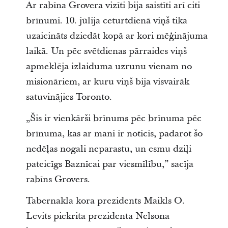
Ar rabīna Grovera vizīti bija saistīti arī citi
brīnumi. 10. jūlija ceturtdienā viņš tika
uzaicināts dziedāt kopā ar kori mēģinājuma
laikā. Un pēc svētdienas pārraides viņš
apmeklēja izlaiduma uzrunu vienam no
misionāriem, ar kuru viņš bija visvairāk
satuvinājies Toronto.
„Šis ir vienkārši brīnums pēc brīnuma pēc
brīnuma, kas ar mani ir noticis, padarot šo
nedēļas nogali neparastu, un esmu dziļi
pateicīgs Baznīcai par viesmīlību,” sacīja
rabīns Grovers.
Tabernakla kora prezidents Maikls O.
Levits piekrita prezidenta Nelsona