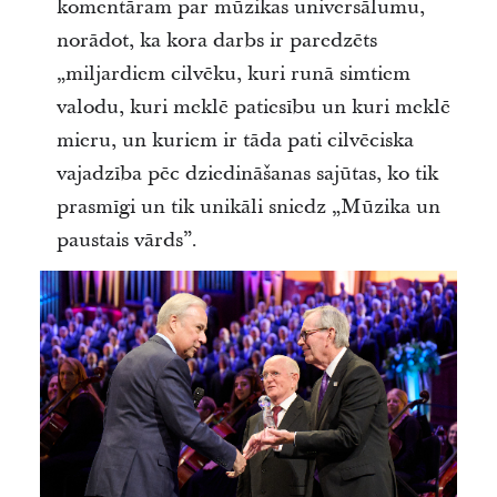
komentāram par mūzikas universālumu,
norādot, ka kora darbs ir paredzēts
„miljardiem cilvēku, kuri runā simtiem
valodu, kuri meklē patiesību un kuri meklē
mieru, un kuriem ir tāda pati cilvēciska
vajadzība pēc dziedināšanas sajūtas, ko tik
prasmīgi un tik unikāli sniedz „Mūzika un
paustais vārds”.