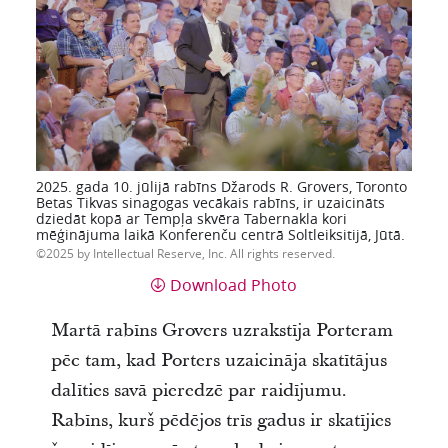
2025. gada 10. jūlijā rabīns Džarods R. Grovers, Toronto
Betas Tikvas sinagogas vecākais rabīns, ir uzaicināts
dziedāt kopā ar Tempļa skvēra Tabernakla kori
mēģinājuma laikā Konferenču centrā Soltleiksitijā, Jūtā.
2025 by Intellectual Reserve, Inc. All rights reserved.
Download Photo
Martā rabīns Grovers uzrakstīja Porteram
pēc tam, kad Porters uzaicināja skatītājus
dalīties savā pieredzē par raidījumu.
Rabīns, kurš pēdējos trīs gadus ir skatījies