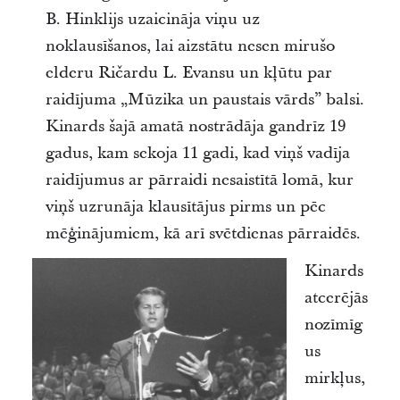
B. Hinklijs uzaicināja viņu uz
noklausīšanos, lai aizstātu nesen mirušo
elderu Ričardu L. Evansu un kļūtu par
raidījuma „Mūzika un paustais vārds” balsi.
Kinards šajā amatā nostrādāja gandrīz 19
gadus, kam sekoja 11 gadi, kad viņš vadīja
raidījumus ar pārraidi nesaistītā lomā, kur
viņš uzrunāja klausītājus pirms un pēc
mēģinājumiem, kā arī svētdienas pārraidēs.
Kinards
atcerējās
nozīmīg
us
mirkļus,