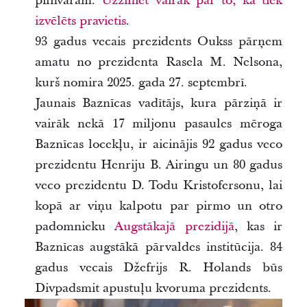
pilnvarām.
Uzziniet vairāk par to, kā tiek
izvēlēts pravietis
.
93 gadus vecais prezidents Oukss pārņem
amatu no prezidenta Rasela M. Nelsona,
kurš nomira 2025. gada 27. septembrī.
Jaunais Baznīcas vadītājs, kura pārziņā ir
vairāk nekā 17 miljonu pasaules mēroga
Baznīcas locekļu, ir aicinājis 92 gadus veco
prezidentu Henriju B. Airingu un 80 gadus
veco prezidentu D. Todu Kristofersonu, lai
kopā ar viņu kalpotu par pirmo un otro
padomnieku
Augstākajā prezidijā
, kas ir
Baznīcas augstākā pārvaldes institūcija. 84
gadus vecais Džefrijs R. Holands būs
Divpadsmit apustuļu kvoruma prezidents.