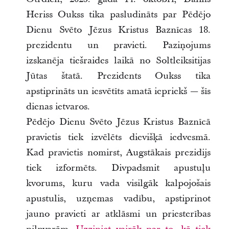
Heriss Oukss tika pasludināts par Pēdējo
Dienu Svēto Jēzus Kristus Baznīcas 18.
prezidentu un pravieti. Paziņojums
izskanēja tiešraides laikā no Soltleiksitijas
Jūtas štatā. Prezidents Oukss tika
apstiprināts un iesvētīts amatā iepriekš — šīs
dienas ietvaros.
Pēdējo Dienu Svēto Jēzus Kristus Baznīcā
pravietis tiek izvēlēts dievišķā iedvesmā.
Kad pravietis nomirst, Augstākais prezidijs
tiek izformēts. Divpadsmit apustuļu
kvorums, kuru vada visilgāk kalpojošais
apustulis, uzņemas vadību, apstiprinot
jauno pravieti ar atklāsmi un priesterības