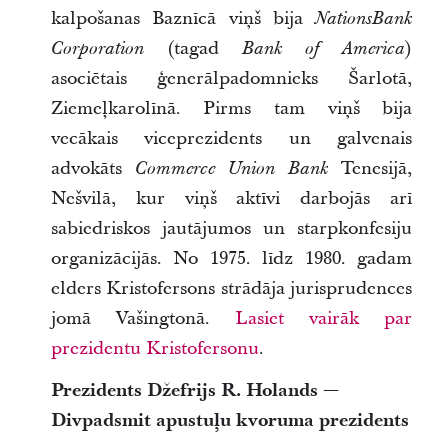
kalpošanas Baznīcā viņš bija
NationsBank
(tagad
)
Corporation
Bank of America
asociētais ģenerālpadomnieks Šarlotā,
Ziemeļkarolīnā. Pirms tam viņš bija
vecākais viceprezidents un galvenais
advokāts
Tenesijā,
Commerce Union Bank
Nešvilā, kur viņš aktīvi darbojās arī
sabiedriskos jautājumos un starpkonfesiju
organizācijās. No 1975. līdz 1980. gadam
elders Kristofersons strādāja jurisprudences
jomā Vašingtonā.
Lasiet vairāk par
prezidentu Kristofersonu
.
Prezidents Džefrijs R. Holands —
Divpadsmit apustuļu kvoruma prezidents