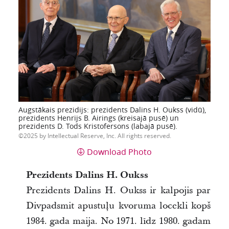
Augstākais prezidijs: prezidents Dalins H. Oukss (vidū),
prezidents Henrijs B. Airings (kreisajā pusē) un
prezidents D. Tods Kristofersons (labajā pusē).
2025 by Intellectual Reserve, Inc. All rights reserved.
Download Photo
Prezidents Dalins H. Oukss
Prezidents Dalins H. Oukss ir kalpojis par
Divpadsmit apustuļu kvoruma locekli kopš
1984. gada maija. No 1971. līdz 1980. gadam