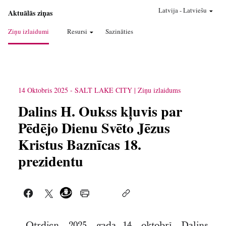
Latvija
-
Latviešu
Aktuālās ziņas
Ziņu izlaidumi
Resursi
Sazināties
14 Oktobris 2025
-
SALT LAKE CITY
Ziņu izlaidums
Dalins H. Oukss kļuvis par
Pēdējo Dienu Svēto Jēzus
Kristus Baznīcas 18.
prezidentu
Otrdien, 2025. gada 14. oktobrī, Dalins