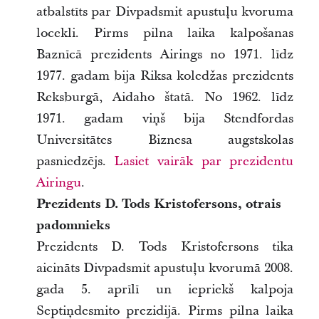
atbalstīts par Divpadsmit apustuļu kvoruma
locekli. Pirms pilna laika kalpošanas
Baznīcā prezidents Airings no 1971. līdz
1977. gadam bija Riksa koledžas prezidents
Reksburgā, Aidaho štatā. No 1962. līdz
1971. gadam viņš bija Stendfordas
Universitātes Biznesa augstskolas
pasniedzējs.
Lasiet vairāk par prezidentu
Airingu
.
Prezidents D. Tods Kristofersons, otrais
padomnieks
Prezidents D. Tods Kristofersons tika
aicināts Divpadsmit apustuļu kvorumā 2008.
gada 5. aprīlī un iepriekš kalpoja
Septiņdesmito prezidijā. Pirms pilna laika