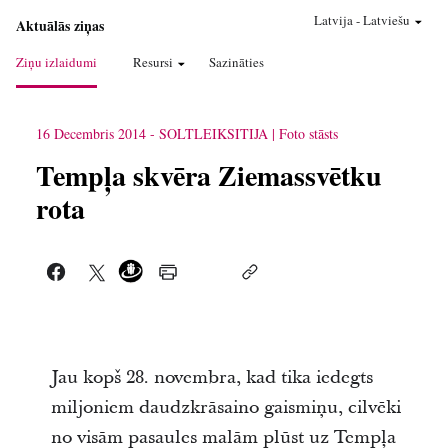
Latvija
-
Latviešu
Aktuālās ziņas
Ziņu izlaidumi
Resursi
Sazināties
16 Decembris 2014
-
SOLTLEIKSITIJA
Foto stāsts
Tempļa skvēra Ziemassvētku
rota
Jau kopš 28. novembra, kad tika iedegts
miljoniem daudzkrāsaino gaismiņu, cilvēki
no visām pasaules malām plūst uz Tempļa