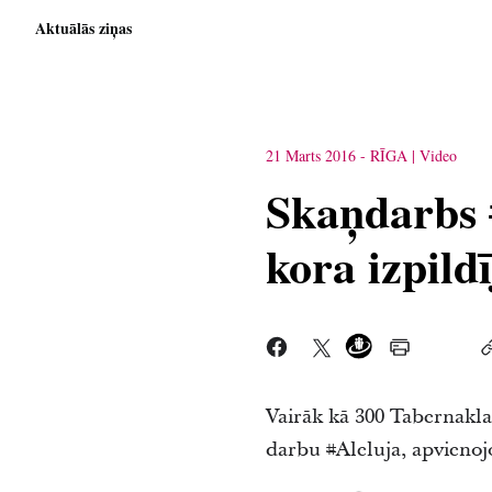
Aktuālās ziņas
21 Marts 2016
-
RĪGA
Video
Skaņdarbs #
kora izpild
Vairāk kā 300 Tabernakla 
darbu #Aleluja, apvienojo