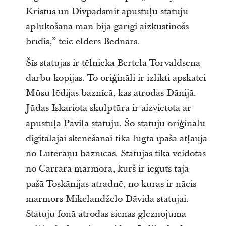
Kristus un Divpadsmit apustuļu statuju
aplūkošana man bija garīgi aizkustinošs
brīdis,” teic elders Bednārs.
Šīs statujas ir tēlnieka Bertela Torvaldsena
darbu kopijas. To oriģināli ir izlikti apskatei
Mūsu lēdijas baznīcā, kas atrodas Dānijā.
Jūdas Iskariota skulptūra ir aizvietota ar
apustuļa Pāvila statuju. Šo statuju oriģinālu
digitālajai skenēšanai tika lūgta īpaša atļauja
no Luterāņu baznīcas. Statujas tika veidotas
no Carrara marmora, kurš ir iegūts tajā
pašā Toskānijas atradnē, no kuras ir nācis
marmors Mikelandželo Dāvida statujai.
Statuju fonā atrodas sienas gleznojuma