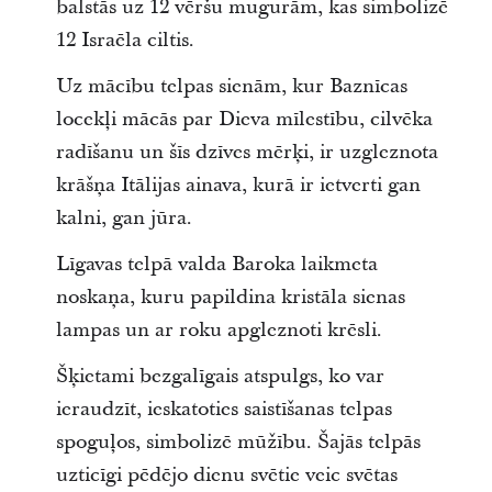
balstās uz 12 vēršu mugurām, kas simbolizē
12 Israēla ciltis.
Uz mācību telpas sienām, kur Baznīcas
locekļi mācās par Dieva mīlestību, cilvēka
radīšanu un šīs dzīves mērķi, ir uzgleznota
krāšņa Itālijas ainava, kurā ir ietverti gan
kalni, gan jūra.
Līgavas telpā valda Baroka laikmeta
noskaņa, kuru papildina kristāla sienas
lampas un ar roku apgleznoti krēsli.
Šķietami bezgalīgais atspulgs, ko var
ieraudzīt, ieskatoties saistīšanas telpas
spoguļos, simbolizē mūžību. Šajās telpās
uzticīgi pēdējo dienu svētie veic svētas