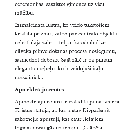
ceremonijas, sasaistot ģimenes uz visu
mūžību.
Izsmalcinātā lustra, ko veido tūkstošiem
kristāla prizmu, kalpo par centrālo objektu
celestiālajā zālē — telpā, kas simbolizē
cilvēka pilnveidošanās procesa noslēgumu,
sasniedzot debesis. Šajā zālē ir pa pilnam
elegantu mēbeļu, ko ir veidojuši itāļu
mākslinieki.
Apmeklētāju centrs
Apmeklētāju centrā ir izstādīta pilna izmēra
Kristus statuja, ap kuru stāv Divpadsmit
sākotnējie apustuļi, kas caur lielajiem
logiem noraugās uz templi. „Glābēja