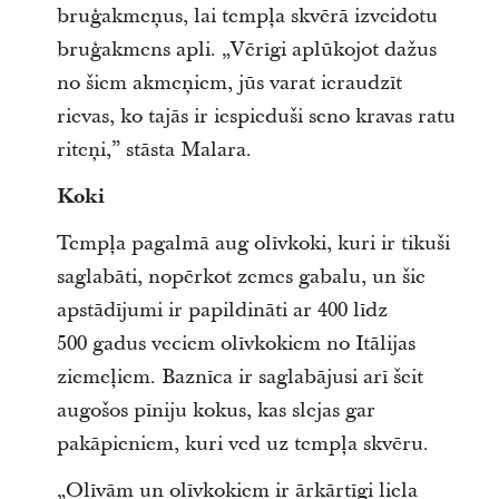
bruģakmeņus, lai tempļa skvērā izveidotu
bruģakmens apli. „Vērīgi aplūkojot dažus
no šiem akmeņiem, jūs varat ieraudzīt
rievas, ko tajās ir iespieduši seno kravas ratu
riteņi,” stāsta Malara.
Koki
Tempļa pagalmā aug olīvkoki, kuri ir tikuši
saglabāti, nopērkot zemes gabalu, un šie
apstādījumi ir papildināti ar 400 līdz
500 gadus veciem olīvkokiem no Itālijas
ziemeļiem. Baznīca ir saglabājusi arī šeit
augošos pīniju kokus, kas slejas gar
pakāpieniem, kuri ved uz tempļa skvēru.
„Olīvām un olīvkokiem ir ārkārtīgi liela