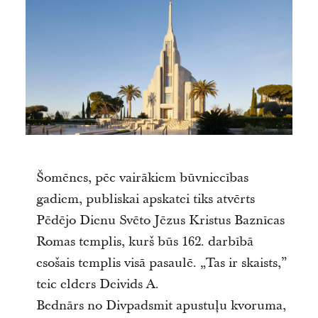
Šomēnes, pēc vairākiem būvniecības
gadiem, publiskai apskatei tiks atvērts
Pēdējo Dienu Svēto Jēzus Kristus Baznīcas
Romas templis, kurš būs 162. darbībā
esošais templis visā pasaulē. „Tas ir skaists,”
teic elders Deivids A.
Bednārs no Divpadsmit apustuļu kvoruma,