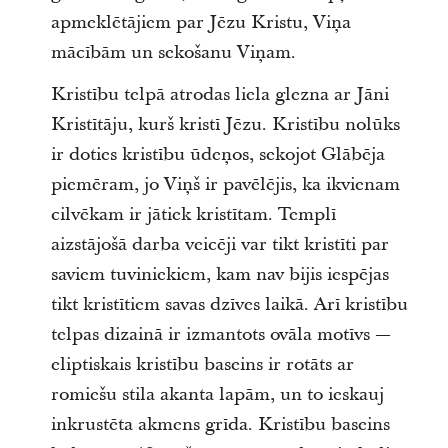
apmeklētājiem par Jēzu Kristu, Viņa
mācībām un sekošanu Viņam.
Kristību telpā atrodas liela glezna ar Jāni
Kristītāju, kurš kristī Jēzu. Kristību nolūks
ir doties kristību ūdeņos, sekojot Glābēja
piemēram, jo Viņš ir pavēlējis, ka ikvienam
cilvēkam ir jātiek kristītam. Templī
aizstājošā darba veicēji var tikt kristīti par
saviem tuviniekiem, kam nav bijis iespējas
tikt kristītiem savas dzīves laikā. Arī kristību
telpas dizainā ir izmantots ovāla motīvs —
eliptiskais kristību baseins ir rotāts ar
romiešu stila akanta lapām, un to ieskauj
inkrustēta akmens grīda. Kristību baseins