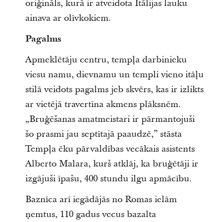
oriģināls, kurā ir atveidota Itālijas lauku
ainava ar olīvkokiem.
Pagalms
Apmeklētāju centru, tempļa darbinieku
viesu namu, dievnamu un templi vieno itāļu
stilā veidots pagalms jeb skvērs, kas ir izlikts
ar vietējā travertīna akmens plāksnēm.
„Bruģēšanas amatmeistari ir pārmantojuši
šo prasmi jau septītajā paaudzē,” stāsta
Tempļa ēku pārvaldības vecākais asistents
Alberto Malara, kurš atklāj, ka bruģētāji ir
izgājuši īpašu, 400 stundu ilgu apmācību.
Baznīca arī iegādājās no Romas ielām
ņemtus, 110 gadus vecus bazalta