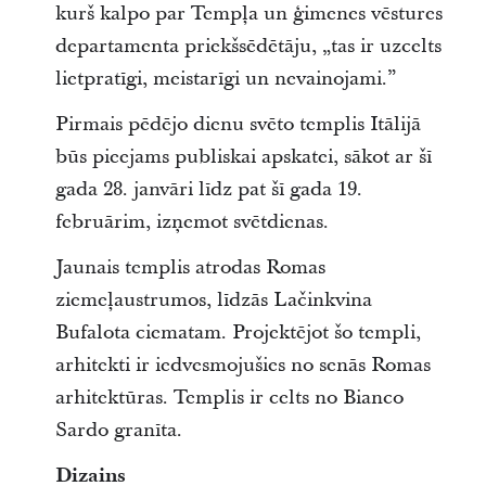
kurš kalpo par Tempļa un ģimenes vēstures
departamenta priekšsēdētāju, „tas ir uzcelts
lietpratīgi, meistarīgi un nevainojami.”
Pirmais pēdējo dienu svēto templis Itālijā
būs pieejams publiskai apskatei, sākot ar šī
gada 28. janvāri līdz pat šī gada 19.
februārim, izņemot svētdienas.
Jaunais templis atrodas Romas
ziemeļaustrumos, līdzās Lačinkvina
Bufalota ciematam. Projektējot šo templi,
arhitekti ir iedvesmojušies no senās Romas
arhitektūras. Templis ir celts no Bianco
Sardo granīta.
Dizains