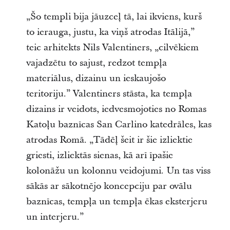
„Šo templi bija jāuzceļ tā, lai ikviens, kurš
to ierauga, justu, ka viņš atrodas Itālijā,”
teic arhitekts Nils Valentiners, „cilvēkiem
vajadzētu to sajust, redzot tempļa
materiālus, dizainu un ieskaujošo
teritoriju.” Valentiners stāsta, ka tempļa
dizains ir veidots, iedvesmojoties no Romas
Katoļu baznīcas San Carlino katedrāles, kas
atrodas Romā. „Tādēļ šeit ir šie izliektie
griesti, izliektās sienas, kā arī īpašie
kolonāžu un kolonnu veidojumi. Un tas viss
sākās ar sākotnējo koncepciju par ovālu
baznīcas, tempļa un tempļa ēkas eksterjeru
un interjeru.”