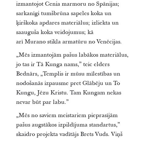
izmantojot Cenia marmoru no Spānijas;
sarkanīgi tumšbrūna sapeles koka un
ķirškoka apdares materiālus; izliekta un
saauguša koka veidojumus; kā
arī Murano stikla armatūru no Venēcijas.
„Mēs izmantojām pašus labākos materiālus,
jo tas ir Tā Kunga nams,” teic elders
Bednārs, „Templis ir mūsu mīlestības un
nodošanās izpausme pret Glābēju un To
Kungu, Jēzu Kristu. Tam Kungam nekas
nevar būt par labu.”
„Mēs no saviem meistariem pieprasījām
pašus augstākos izpildījuma standartus,”
skaidro projekta vadītājs Brets Vuds. Viņš