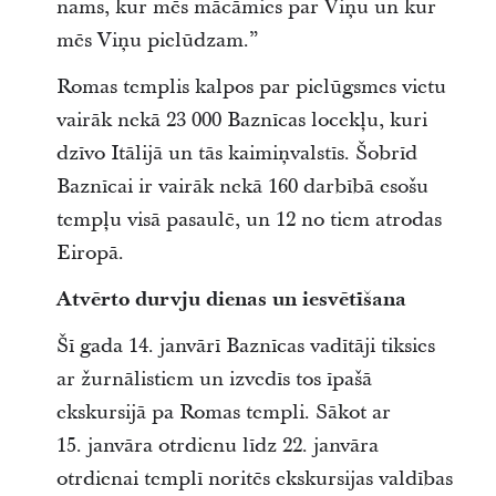
nams, kur mēs mācāmies par Viņu un kur
mēs Viņu pielūdzam.”
Romas templis kalpos par pielūgsmes vietu
vairāk nekā 23 000 Baznīcas locekļu, kuri
dzīvo Itālijā un tās kaimiņvalstīs. Šobrīd
Baznīcai ir vairāk nekā 160 darbībā esošu
tempļu visā pasaulē, un 12 no tiem atrodas
Eiropā.
Atvērto durvju dienas un iesvētīšana
Šī gada 14. janvārī Baznīcas vadītāji tiksies
ar žurnālistiem un izvedīs tos īpašā
ekskursijā pa Romas templi. Sākot ar
15. janvāra otrdienu līdz 22. janvāra
otrdienai templī noritēs ekskursijas valdības