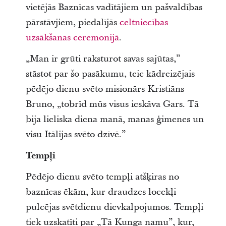
vietējās Baznīcas vadītājiem un pašvaldības
pārstāvjiem, piedalījās
celtniecības
uzsākšanas ceremonijā
.
„Man ir grūti raksturot savas sajūtas,”
stāstot par šo pasākumu, teic kādreizējais
pēdējo dienu svēto misionārs Kristiāns
Bruno, „tobrīd mūs visus ieskāva Gars. Tā
bija lieliska diena manā, manas ģimenes un
visu Itālijas svēto dzīvē.”
Tempļi
Pēdējo dienu svēto tempļi atšķiras no
baznīcas ēkām, kur draudzes locekļi
pulcējas svētdienu dievkalpojumos. Tempļi
tiek uzskatīti par „Tā Kunga namu”, kur,