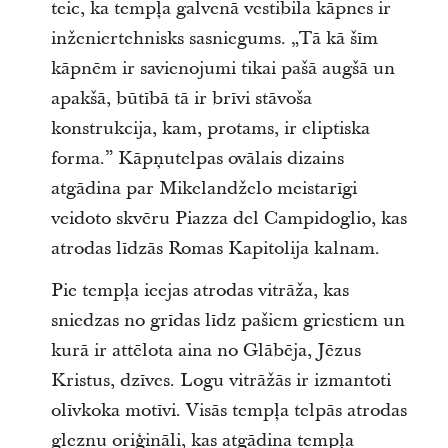
teic, ka tempļa galvenā vestibila kāpnes ir
inženiertehnisks sasniegums. „Tā kā šīm
kāpnēm ir savienojumi tikai pašā augšā un
apakšā, būtībā tā ir brīvi stāvoša
konstrukcija, kam, protams, ir eliptiska
forma.” Kāpņutelpas ovālais dizains
atgādina par Mikelandželo meistarīgi
veidoto skvēru Piazza del Campidoglio, kas
atrodas līdzās Romas Kapitolija kalnam.
Pie tempļa ieejas atrodas vitrāža, kas
sniedzas no grīdas līdz pašiem griestiem un
kurā ir attēlota aina no Glābēja, Jēzus
Kristus, dzīves. Logu vitrāžās ir izmantoti
olīvkoka motīvi. Visās tempļa telpās atrodas
gleznu oriģināli, kas atgādina tempļa