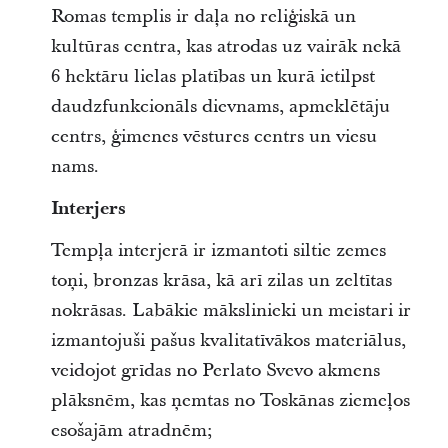
Romas templis ir daļa no reliģiskā un
kultūras centra, kas atrodas uz vairāk nekā
6 hektāru lielas platības un kurā ietilpst
daudzfunkcionāls dievnams, apmeklētāju
centrs, ģimenes vēstures centrs un viesu
nams.
Interjers
Tempļa interjerā ir izmantoti siltie zemes
toņi, bronzas krāsa, kā arī zilas un zeltītas
nokrāsas. Labākie mākslinieki un meistari ir
izmantojuši pašus kvalitatīvākos materiālus,
veidojot grīdas no Perlato Svevo akmens
plāksnēm, kas ņemtas no Toskānas ziemeļos
esošajām atradnēm;