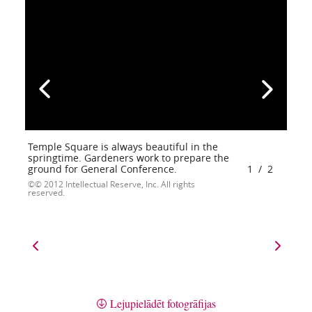
Temple Square is always beautiful in the
springtime. Gardeners work to prepare the
ground for General Conference.
1
/
2
© 2012 Intellectual Reserve, Inc. All rights
reserved.
Lejupielādēt fotogrāfijas