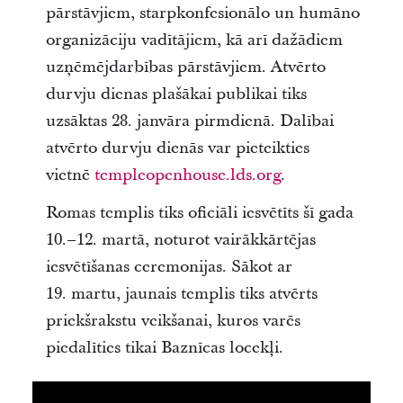
pārstāvjiem, starpkonfesionālo un humāno
organizāciju vadītājiem, kā arī dažādiem
uzņēmējdarbības pārstāvjiem. Atvērto
durvju dienas plašākai publikai tiks
uzsāktas 28. janvāra pirmdienā. Dalībai
atvērto durvju dienās var pieteikties
vietnē
templeopenhouse.lds.org
.
Romas templis tiks oficiāli iesvētīts šī gada
10.–12. martā, noturot vairākkārtējas
iesvētīšanas ceremonijas. Sākot ar
19. martu, jaunais templis tiks atvērts
priekšrakstu veikšanai, kuros varēs
piedalīties tikai Baznīcas locekļi.