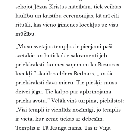
sekojot Jēzus Kristus mācībām, tiek veiktas
laulību un kristību ceremonijas, kā arī citi
rituāli, kas vieno ģimenes locekļus uz visu
mūžību.
„Mūsu svētajos tempļos ir pieejami paši
svētākie un būtiskākie sakramenti jeb
priekšraksti, ko mēs saņemam kā Baznīcas
locekļi,” skaidro elders Bednārs, „un šie
priekšraksti dāvā mieru. Tie piešķir mūsu
dzīvei jēgu. Tie kalpo par apbrīnojama
prieka avotu.” Vēlāk viņš turpina, piebilstot:
„Visi tempļi ir vienlīdz nozīmīgi, jo templis
ir vieta, kur zeme tiekas ar debesīm.
Templis ir Tā Kunga nams. Tas ir Viņa