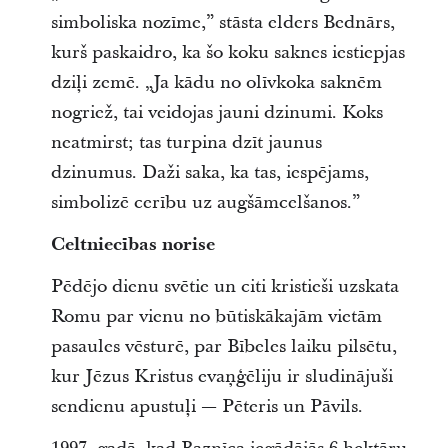
simboliska nozīme,” stāsta elders Bednārs,
kurš paskaidro, ka šo koku saknes iestiepjas
dziļi zemē. „Ja kādu no olīvkoka saknēm
nogriež, tai veidojas jauni dzinumi. Koks
neatmirst; tas turpina dzīt jaunus
dzinumus. Daži saka, ka tas, iespējams,
simbolizē cerību uz augšāmcelšanos.”
Celtniecības norise
Pēdējo dienu svētie un citi kristieši uzskata
Romu par vienu no būtiskākajām vietām
pasaules vēsturē, par Bībeles laiku pilsētu,
kur Jēzus Kristus evaņģēliju ir sludinājuši
sendienu apustuļi — Pēteris un Pāvils.