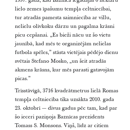
1997. gadā, kad Baznīca iegādājās 6 hektāru
lielo zemes īpašumu tempļa celtniecībai,
tur atradās pamesta saimniecība ar villu,
nelielu olīvkoku dārzu un pagalma krāsni
picu cepšanai. „Es bieži nācu uz šo vietu
jaunībā, kad mēs te organizējām nelielas
futbola spēles,” stāsta vietējais pēdējo dienu
svētais Stefano Mosko, „un šeit atradās
akmens krāsns, kur mēs parasti gatavojām
picas.”
Trīsstāvīgā, 3716 kvadrātmetrus lielā Romas
tempļa celtniecība tika uzsākta 2010. gada
23. oktobrī — divus gadus pēc tam, kad par
šo ieceri paziņoja Baznīcas prezidents
Tomass S. Monsons. Viņš, līdz ar citiem