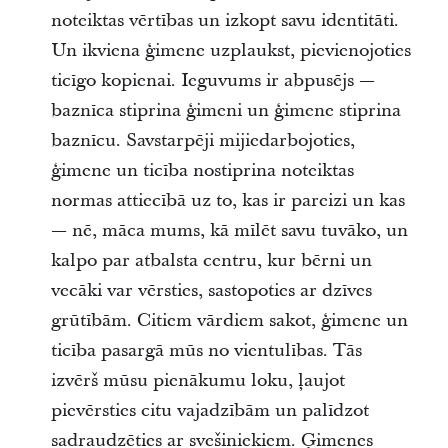
noteiktas vērtības un izkopt savu identitāti.
Un ikviena ģimene uzplaukst, pievienojoties
ticīgo kopienai. Ieguvums ir abpusējs —
baznīca stiprina ģimeni un ģimene stiprina
baznīcu. Savstarpēji mijiedarbojoties,
ģimene un ticība nostiprina noteiktas
normas attiecībā uz to, kas ir pareizi un kas
— nē, māca mums, kā mīlēt savu tuvāko, un
kalpo par atbalsta centru, kur bērni un
vecāki var vērsties, sastopoties ar dzīves
grūtībām. Citiem vārdiem sakot, ģimene un
ticība pasargā mūs no vientulības. Tās
izvērš mūsu pienākumu loku, ļaujot
pievērsties citu vajadzībām un palīdzot
sadraudzēties ar svešiniekiem. Ģimenes