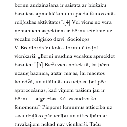
bērnu audzināšana ir saistīta ar biežāku
baznīcas apmeklēšanu un piedalīšanos citās
reliģiskās aktivitātēs”.[4] Vēl viens no vērā
ņemamiem aspektiem ir bērnu ietekme uz
vecāku reliģisko dzīvi. Sociologs
V. Bredfords Vilkokss formulē to ļoti
vienkārši: „Bērni mudina vecākus apmeklēt
baznīcu.”[5] Bieži vien notiek tā, ka bērni
uzaug baznīcā, atstāj mājas, lai mācītos
koledžā, un attālinās no ticības, bet pēc
apprecēšanās, kad viņiem pašiem jau ir
bērni, — atgriežas. Kā izskaidrot šo
fenomenu? Pieņemt lēmumus attiecībā uz
savu dziļāko pārliecību un attiecībām ar
tuvākajiem nekad nav vienkārši. Taču