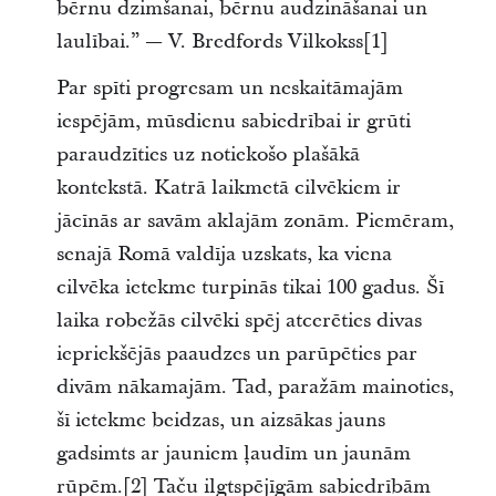
bērnu dzimšanai, bērnu audzināšanai un
laulībai.” — V. Bredfords Vilkokss[1]
Par spīti progresam un neskaitāmajām
iespējām, mūsdienu sabiedrībai ir grūti
paraudzīties uz notiekošo plašākā
kontekstā. Katrā laikmetā cilvēkiem ir
jācīnās ar savām aklajām zonām. Piemēram,
senajā Romā valdīja uzskats, ka viena
cilvēka ietekme turpinās tikai 100 gadus. Šī
laika robežās cilvēki spēj atcerēties divas
iepriekšējās paaudzes un parūpēties par
divām nākamajām. Tad, paražām mainoties,
šī ietekme beidzas, un aizsākas jauns
gadsimts ar jauniem ļaudīm un jaunām
rūpēm.[2] Taču ilgtspējīgām sabiedrībām