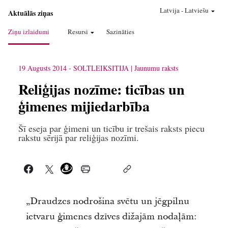
Latvija
-
Latviešu
Aktuālās ziņas
Ziņu izlaidumi
Resursi
Sazināties
19 Augusts 2014
-
SOLTLEIKSITIJA
Jaunumu raksts
Reliģijas nozīme: ticības un
ģimenes mijiedarbība
Šī eseja par ģimeni un ticību ir trešais raksts piecu
rakstu sērijā par reliģijas nozīmi.
„Draudzes nodrošina svētu un jēgpilnu
ietvaru ģimenes dzīves dižajām nodaļām: