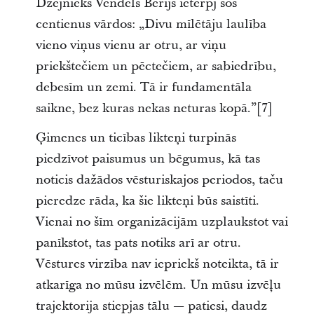
Dzejnieks Vendels Berijs ietērpj šos
centienus vārdos: „Divu mīlētāju laulība
vieno viņus vienu ar otru, ar viņu
priekštečiem un pēctečiem, ar sabiedrību,
debesīm un zemi. Tā ir fundamentāla
saikne, bez kuras nekas neturas kopā.”[7]
Ģimenes un ticības likteņi turpinās
piedzīvot paisumus un bēgumus, kā tas
noticis dažādos vēsturiskajos periodos, taču
pieredze rāda, ka šie likteņi būs saistīti.
Vienai no šīm organizācijām uzplaukstot vai
panīkstot, tas pats notiks arī ar otru.
Vēstures virzība nav iepriekš noteikta, tā ir
atkarīga no mūsu izvēlēm. Un mūsu izvēļu
trajektorija stiepjas tālu — patiesi, daudz