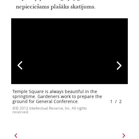
nepieciešams plašāks skatījums.
Temple Square is always beautiful in the
springtime. Gardeners work to prepare the
ground for General Conference.
1
/
2
© 2012 Intellectual Reserve, Inc. All rights
reserved.