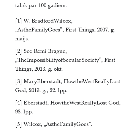
tālāk par 100 gadiem.
[1] W. BradfordWilcox,
„AstheFamilyGoes”, First Things, 2007. g.
maijs.
[2] See Remi Brague,
„TheImpossibilityofSecularSociety”, First
Things, 2013. g. okt.
[3] MaryEberstadt, HowtheWestReallyLost
God, 2013. g., 22. lpp.
[4] Eberstadt, HowtheWestReallyLost God,
93. lpp.
[5] Wilcox, „AstheFamilyGoes”.