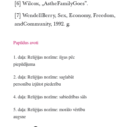
[6] Wilcox, „AstheFamilyGoes”.
[7] WendellBerry, Sex, Economy, Freedom,
andCommunity, 1992. g.
Papildus avoti
1. daļa: Reliģijas nozīme: ilgas pēc
piepildījuma
2. daļa: Reliģijas nozīme: saglabāt
personību izjūtot piederību
4. daļa: Reliģijas nozīme: sabiedrības sāls
5. daļa: Reliģijas nozīme: morālo vērtību
augsne