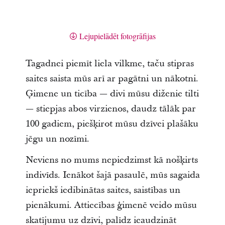
Lejupielādēt fotogrāfijas
Tagadnei piemīt liela vilkme, taču stipras
saites saista mūs arī ar pagātni un nākotni.
Ģimene un ticība — divi mūsu diženie tilti
— stiepjas abos virzienos, daudz tālāk par
100 gadiem, piešķirot mūsu dzīvei plašāku
jēgu un nozīmi.
Neviens no mums nepiedzimst kā nošķirts
indivīds. Ienākot šajā pasaulē, mūs sagaida
iepriekš iedibinātas saites, saistības un
pienākumi. Attiecības ģimenē veido mūsu
skatījumu uz dzīvi, palīdz ieaudzināt