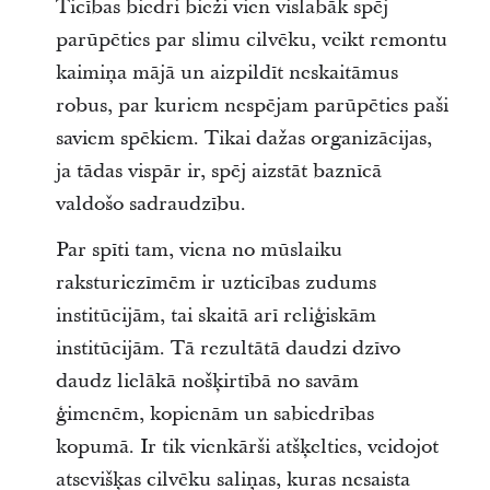
Ticības biedri bieži vien vislabāk spēj
parūpēties par slimu cilvēku, veikt remontu
kaimiņa mājā un aizpildīt neskaitāmus
robus, par kuriem nespējam parūpēties paši
saviem spēkiem. Tikai dažas organizācijas,
ja tādas vispār ir, spēj aizstāt baznīcā
valdošo sadraudzību.
Par spīti tam, viena no mūslaiku
raksturiezīmēm ir uzticības zudums
institūcijām, tai skaitā arī reliģiskām
institūcijām. Tā rezultātā daudzi dzīvo
daudz lielākā nošķirtībā no savām
ģimenēm, kopienām un sabiedrības
kopumā. Ir tik vienkārši atšķelties, veidojot
atsevišķas cilvēku saliņas, kuras nesaista