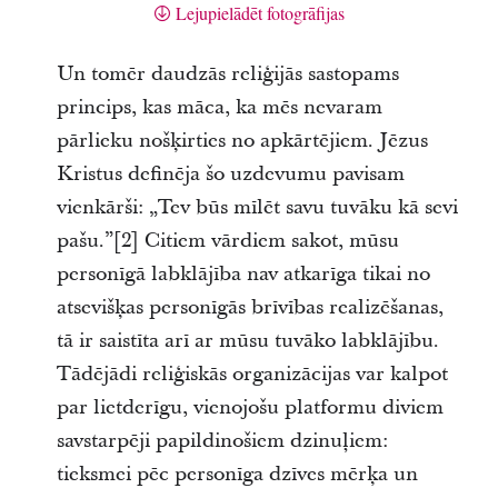
Lejupielādēt fotogrāfijas
Un tomēr daudzās reliģijās sastopams
princips, kas māca, ka mēs nevaram
pārlieku nošķirties no apkārtējiem. Jēzus
Kristus definēja šo uzdevumu pavisam
vienkārši: „Tev būs mīlēt savu tuvāku kā sevi
pašu.”[2] Citiem vārdiem sakot, mūsu
personīgā labklājība nav atkarīga tikai no
atsevišķas personīgās brīvības realizēšanas,
tā ir saistīta arī ar mūsu tuvāko labklājību.
Tādējādi reliģiskās organizācijas var kalpot
par lietderīgu, vienojošu platformu diviem
savstarpēji papildinošiem dzinuļiem:
tieksmei pēc personīga dzīves mērķa un