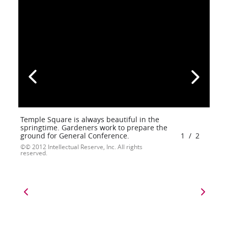
Temple Square is always beautiful in the
springtime. Gardeners work to prepare the
ground for General Conference.
1
/
2
© 2012 Intellectual Reserve, Inc. All rights
reserved.