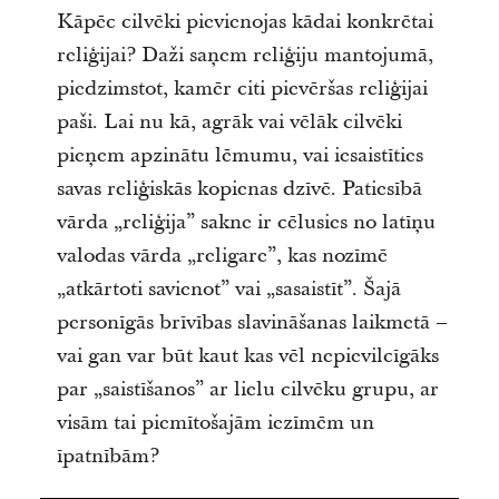
Kāpēc cilvēki pievienojas kādai konkrētai
reliģijai? Daži saņem reliģiju mantojumā,
piedzimstot, kamēr citi pievēršas reliģijai
paši. Lai nu kā, agrāk vai vēlāk cilvēki
pieņem apzinātu lēmumu, vai iesaistīties
savas reliģiskās kopienas dzīvē. Patiesībā
vārda „reliģija” sakne ir cēlusies no latīņu
valodas vārda „religare”, kas nozīmē
„atkārtoti savienot” vai „sasaistīt”. Šajā
personīgās brīvības slavināšanas laikmetā –
vai gan var būt kaut kas vēl nepievilcīgāks
par „saistīšanos” ar lielu cilvēku grupu, ar
visām tai piemītošajām iezīmēm un
īpatnībām?