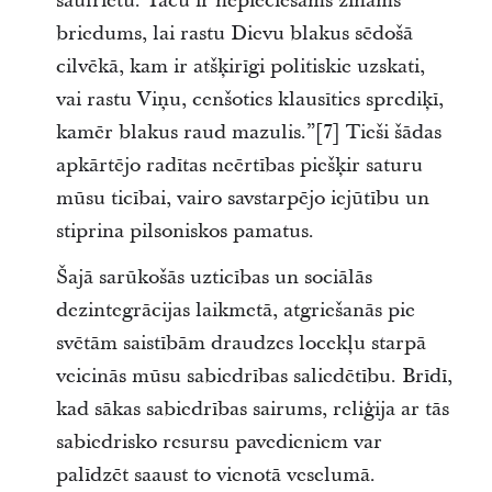
saulrietu. Taču ir nepieciešams zināms
briedums, lai rastu Dievu blakus sēdošā
cilvēkā, kam ir atšķirīgi politiskie uzskati,
vai rastu Viņu, cenšoties klausīties sprediķī,
kamēr blakus raud mazulis.”[7] Tieši šādas
apkārtējo radītas neērtības piešķir saturu
mūsu ticībai, vairo savstarpējo iejūtību un
stiprina pilsoniskos pamatus.
Šajā sarūkošās uzticības un sociālās
dezintegrācijas laikmetā, atgriešanās pie
svētām saistībām draudzes locekļu starpā
veicinās mūsu sabiedrības saliedētību. Brīdī,
kad sākas sabiedrības sairums, reliģija ar tās
sabiedrisko resursu pavedieniem var
palīdzēt saaust to vienotā veselumā.