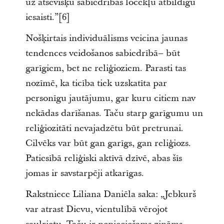
uz atsevišķu sabiedrības locekļu atbildīgu
iesaisti.”[6]
Nošķirtais individuālisms veicina jaunas
tendences veidošanos sabiedrībā– būt
garīgiem, bet ne reliģioziem. Parasti tas
nozīmē, ka ticība tiek uzskatīta par
personīgu jautājumu, gar kuru citiem nav
nekādas darīšanas. Taču starp garīgumu un
reliģiozitāti nevajadzētu būt pretrunai.
Cilvēks var būt gan garīgs, gan reliģiozs.
Patiesībā reliģiski aktīvā dzīvē, abas šīs
jomas ir savstarpēji atkarīgas.
Rakstniece Liliana Daniēla saka: „Jebkurš
var atrast Dievu, vientulībā vērojot