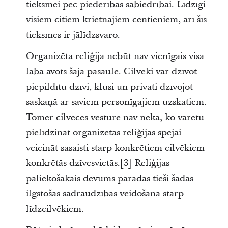
tieksmei pēc piederības sabiedrībai. Līdzīgi
visiem citiem krietnajiem centieniem, arī šīs
tieksmes ir jālīdzsvaro.
Organizēta reliģija nebūt nav vienīgais visa
labā avots šajā pasaulē. Cilvēki var dzīvot
piepildītu dzīvi, klusi un privāti dzīvojot
saskaņā ar saviem personīgajiem uzskatiem.
Tomēr cilvēces vēsturē nav nekā, ko varētu
pielīdzināt organizētas reliģijas spējai
veicināt sasaisti starp konkrētiem cilvēkiem
konkrētās dzīvesvietās.[3] Reliģijas
paliekošākais devums parādās tieši šādas
ilgstošas sadraudzības veidošanā starp
līdzcilvēkiem.