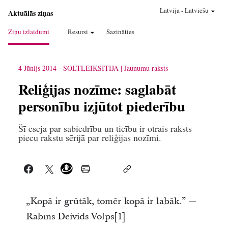
Latvija
-
Latviešu
Aktuālās ziņas
Ziņu izlaidumi
Resursi
Sazināties
4 Jūnijs 2014
-
SOLTLEIKSITIJA
Jaunumu raksts
Reliģijas nozīme: saglabāt
personību izjūtot piederību
Šī eseja par sabiedrību un ticību ir otrais raksts
piecu rakstu sērijā par reliģijas nozīmi.
„Kopā ir grūtāk, tomēr kopā ir labāk.” —
Rabīns Deivids Volps[1]