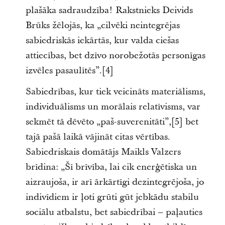
plašāka sadraudzība! Rakstnieks Deivids
Brūks žēlojās, ka „cilvēki neintegrējas
sabiedriskās iekārtās, kur valda ciešas
attiecības, bet dzīvo norobežotās personīgas
izvēles pasaulītēs”.[4]
Sabiedrības, kur tiek veicināts materiālisms,
individuālisms un morālais relatīvisms, var
sekmēt tā dēvēto „paš-suverenitāti”,[5] bet
tajā pašā laikā vājināt citas vērtības.
Sabiedriskais domātājs Maikls Valzers
brīdina: „Šī brīvība, lai cik enerģētiska un
aizraujoša, ir arī ārkārtīgi dezintegrējoša, jo
indivīdiem ir ļoti grūti gūt jebkādu stabilu
sociālu atbalstu, bet sabiedrībai – paļauties