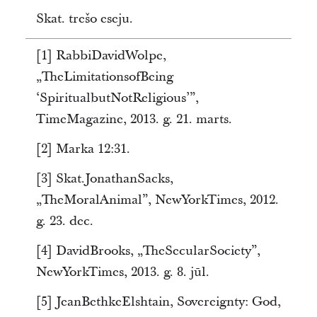
Skat. trešo eseju.
[1] RabbiDavidWolpe,
„TheLimitationsofBeing
‘SpiritualbutNotReligious’”,
TimeMagazine, 2013. g. 21. marts.
[2] Marka 12:31.
[3] Skat.JonathanSacks,
„TheMoralAnimal”, NewYorkTimes, 2012.
g. 23. dec.
[4] DavidBrooks, „TheSecularSociety”,
NewYorkTimes, 2013. g. 8. jūl.
[5] JeanBethkeElshtain, Sovereignty: God,