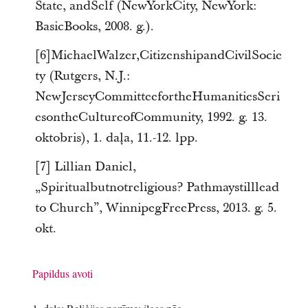
State, andSelf (NewYorkCity, NewYork:
BasicBooks, 2008. g.).
[6]MichaelWalzer,CitizenshipandCivilSocie
ty (Rutgers, N.J.:
NewJerseyCommitteefortheHumanitiesSeri
esontheCultureofCommunity, 1992. g. 13.
oktobris), 1. daļa, 11.-12. lpp.
[7] Lillian Daniel,
„Spiritualbutnotreligious? Pathmaystilllead
to Church”, WinnipegFreePress, 2013. g. 5.
okt.
Papildus avoti