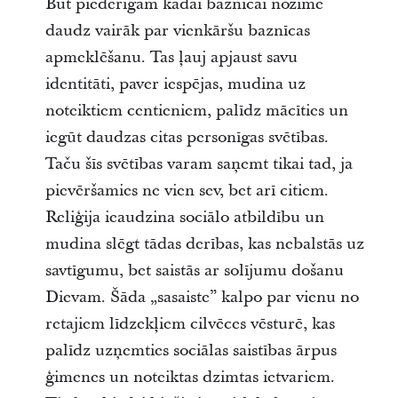
Būt piederīgam kādai baznīcai nozīmē
daudz vairāk par vienkāršu baznīcas
apmeklēšanu. Tas ļauj apjaust savu
identitāti, paver iespējas, mudina uz
noteiktiem centieniem, palīdz mācīties un
iegūt daudzas citas personīgas svētības.
Taču šīs svētības varam saņemt tikai tad, ja
pievēršamies ne vien sev, bet arī citiem.
Reliģija ieaudzina sociālo atbildību un
mudina slēgt tādas derības, kas nebalstās uz
savtīgumu, bet saistās ar solījumu došanu
Dievam. Šāda „sasaiste” kalpo par vienu no
retajiem līdzekļiem cilvēces vēsturē, kas
palīdz uzņemties sociālas saistības ārpus
ģimenes un noteiktas dzimtas ietvariem.