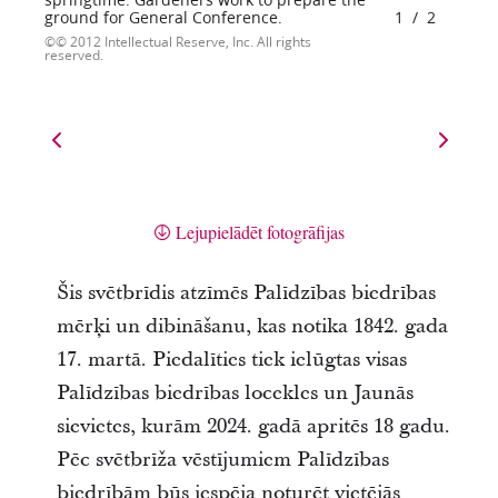
springtime. Gardeners work to prepare the
ground for General Conference.
1
/
2
© 2012 Intellectual Reserve, Inc. All rights
reserved.
Lejupielādēt fotogrāfijas
Šis svētbrīdis atzīmēs Palīdzības biedrības
mērķi un dibināšanu, kas notika 1842. gada
17. martā. Piedalīties tiek ielūgtas visas
Palīdzības biedrības locekles un Jaunās
sievietes, kurām 2024. gadā apritēs 18 gadu.
Pēc svētbrīža vēstījumiem Palīdzības
biedrībām būs iespēja noturēt vietējās