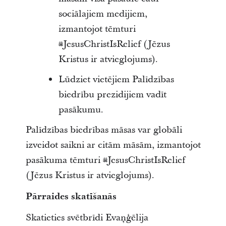
sociālajiem medijiem,
izmantojot tēmturi
#JesusChristIsRelief (Jēzus
Kristus ir atvieglojums).
Lūdziet vietējiem Palīdzības
biedrību prezidijiem vadīt
pasākumu.
Palīdzības biedrības māsas var globāli
izveidot saikni ar citām māsām, izmantojot
pasākuma tēmturi #JesusChristIsRelief
(Jēzus Kristus ir atvieglojums).
Pārraides skatīšanās
Skatieties svētbrīdi Evaņģēlija