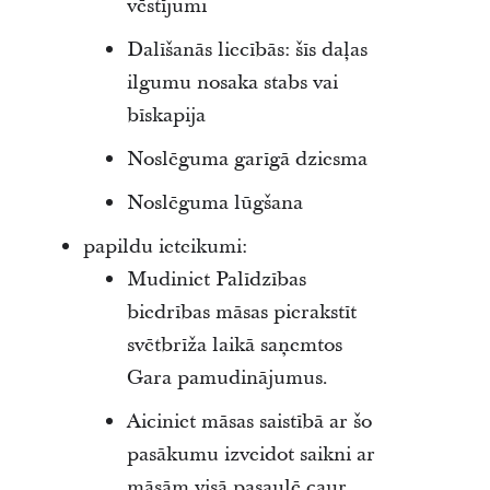
vēstījumi
Dalīšanās liecībās: šīs daļas
ilgumu nosaka stabs vai
bīskapija
Noslēguma garīgā dziesma
Noslēguma lūgšana
papildu ieteikumi:
Mudiniet Palīdzības
biedrības māsas pierakstīt
svētbrīža laikā saņemtos
Gara pamudinājumus.
Aiciniet māsas saistībā ar šo
pasākumu izveidot saikni ar
māsām visā pasaulē caur