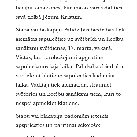
liecību sanāksmes, kur māsas varēs dalīties
savā ticībā Jēzum Kristum.
Staba vai bīskapiju Palīdzības biedrības tiek
aicinātas sapulcēties uz svētbrīdi un liecību
sanāksmi svētdienas, 17. marta, vakarā.
Vietās, kur ierobežojumi apgrūtina
sapulcēšanos šajā laikā, Palīdzības biedrības
var izlemt klātienē sapulcēties kādā citā
laikā. Vadītāji tiek aicināti arī straumēt
svētbrīdi un liecību sanāksmi tiem, kuri to
nespēj apmeklēt klātienē.
Stabu vai bīskapiju padomēm ieteikts
apspriesties un pārrunāt sekojošo: