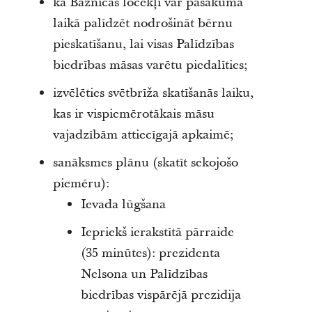
kā Baznīcas locekļi var pasākuma
laikā palīdzēt nodrošināt bērnu
pieskatīšanu, lai visas Palīdzības
biedrības māsas varētu piedalīties;
izvēlēties svētbrīža skatīšanās laiku,
kas ir vispiemērotākais māsu
vajadzībām attiecīgajā apkaimē;
sanāksmes plānu (skatīt sekojošo
piemēru):
Ievada lūgšana
Iepriekš ierakstītā pārraide
(35 minūtes): prezidenta
Nelsona un Palīdzības
biedrības vispārējā prezidija