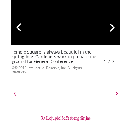
Temple Square is always beautiful in the
springtime. Gardeners work to prepare the
ground for General Conference.
1
/
2
© 2012 Intellectual Reserve, Inc. All rights
reserved.
Lejupielādēt fotogrāfijas