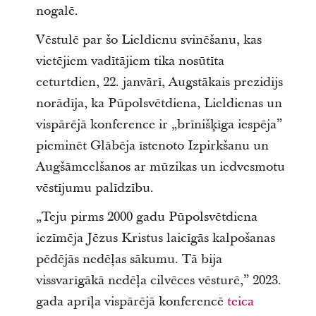
nogalē.
Vēstulē par šo Lieldienu svinēšanu, kas
vietējiem vadītājiem tika nosūtīta
ceturtdien, 22. janvārī, Augstākais prezidijs
norādīja, ka Pūpolsvētdiena, Lieldienas un
vispārējā konference ir „brīnišķīga iespēja”
pieminēt Glābēja īstenoto Izpirkšanu un
Augšāmcelšanos ar mūzikas un iedvesmotu
vēstījumu palīdzību.
„Teju pirms 2000 gadu Pūpolsvētdiena
iezīmēja Jēzus Kristus laicīgās kalpošanas
pēdējās nedēļas sākumu. Tā bija
vissvarīgākā nedēļa cilvēces vēsturē,” 2023.
gada aprīļa vispārējā konferencē
teica