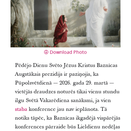
Download Photo
Pēdējo Dienu Svēto Jēzus Kristus Baznīcas
Augstākais prezidijs ir paziņojis, ka
Pūpolsvētdienā — 2026. gada 29. martā —
vietējās draudzes noturēs tikai vienu stundu
ilgu Svētā Vakarēdiena sanāksmi, ja vien
staba
konference jau nav ieplānota. Tā
notiks tāpēc, ka Baznīcas ikgadējā vispārējās
konferences pārraide būs Lieldienu nedēļas