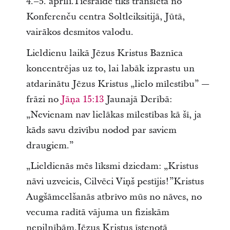
4.–5. aprīlī.Tiešraide tiks translēta no
Konferenču centra Soltleiksitijā, Jūtā,
vairākos desmitos valodu.
Lieldienu laikā Jēzus Kristus Baznīca
koncentrējas uz to, lai labāk izprastu un
atdarinātu Jēzus Kristus „lielo mīlestību” —
frāzi no
Jāņa 15:13
Jaunajā Derībā:
„Nevienam nav lielākas mīlestības kā šī, ja
kāds savu dzīvību nodod par saviem
draugiem.”
„Lieldienās mēs līksmi dziedam: „Kristus
nāvi uzveicis, Cilvēci Viņš pestījis!”Kristus
Augšāmcelšanās atbrīvo mūs no nāves, no
vecuma radītā vājuma un fiziskām
nepilnībām.Jēzus Kristus īstenotā