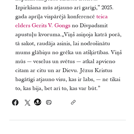
Izpirkšana mūs atjauno arī garīgi,” 2025.
gada aprīļa vispārējā konferencē
teica
elders Gerits V. Gongs
no Divpadsmit
apustuļu kvoruma.„Viņš asiņoja katrā porā,
tā sakot, raudāja asinis, lai nodrošinātu
mums glābiņu no grēka un atšķirtības. Viņš
mūs — veselus un svētus — atkal apvieno
citam ar citu un ar Dievu. Jēzus Kristus
bagātīgi atjauno visu, kas ir labs, — ne tikai
to, kas bija, bet arī to, kas var būt.”