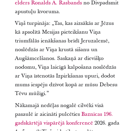
elders Ronalds A. Rasbands
no Divpadsmit
apustuļu kvoruma.
Viņš turpināja: „Tas, kas aizsākās ar Jēzus
kā apsolītā Mesijas pieteikšanu Viņa
triumfālās ienākšanas brīdī Jeruzalemē,
noslēdzās ar Viņa krustā sišanu un
Augšāmcelšanos. Saskaņā ar dievišķo
nodomu, Viņa laicīgā kalpošana noslēdzās
ar Viņa īstenotās Izpirkšanas upuri, dodot
mums iespēju dzīvot kopā ar mūsu Debesu
Tēvu mūžīgi.”
Nākamajā nedēļas nogalē cilvēki visā
pasaulē ir aicināti pulcēties
Baznīcas 196.
gadskārtējā vispārējā konferencē
2026. gada