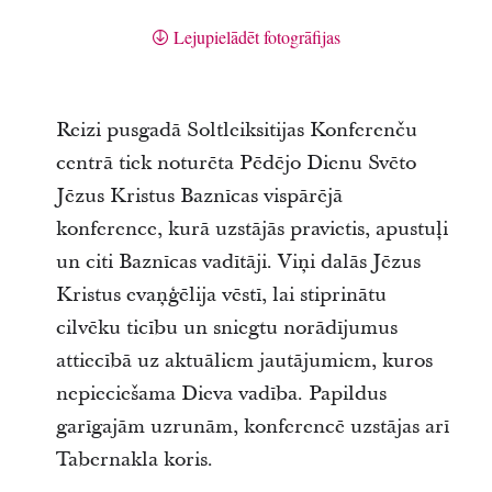
Lejupielādēt fotogrāfijas
Reizi pusgadā Soltleiksitijas Konferenču
centrā tiek noturēta Pēdējo Dienu Svēto
Jēzus Kristus Baznīcas vispārējā
konference, kurā uzstājās pravietis, apustuļi
un citi Baznīcas vadītāji. Viņi dalās Jēzus
Kristus evaņģēlija vēstī, lai stiprinātu
cilvēku ticību un sniegtu norādījumus
attiecībā uz aktuāliem jautājumiem, kuros
nepieciešama Dieva vadība. Papildus
garīgajām uzrunām, konferencē uzstājas arī
Tabernakla koris.