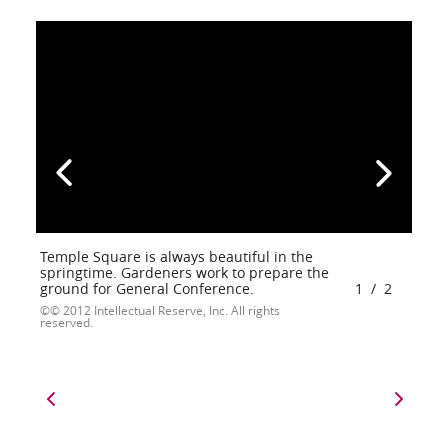
Temple Square is always beautiful in the
springtime. Gardeners work to prepare the
ground for General Conference.
1
/
2
© 2012 Intellectual Reserve, Inc. All rights
reserved.