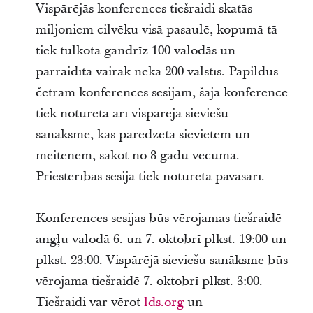
Vispārējās konferences tiešraidi skatās
miljoniem cilvēku visā pasaulē, kopumā tā
tiek tulkota gandrīz 100 valodās un
pārraidīta vairāk nekā 200 valstīs. Papildus
četrām konferences sesijām, šajā konferencē
tiek noturēta arī vispārējā sieviešu
sanāksme, kas paredzēta sievietēm un
meitenēm, sākot no 8 gadu vecuma.
Priesterības sesija tiek noturēta pavasarī.
Konferences sesijas būs vērojamas tiešraidē
angļu valodā 6. un 7. oktobrī plkst. 19:00 un
plkst. 23:00. Vispārējā sieviešu sanāksme būs
vērojama tiešraidē 7. oktobrī plkst. 3:00.
Tiešraidi var vērot
lds.org
un