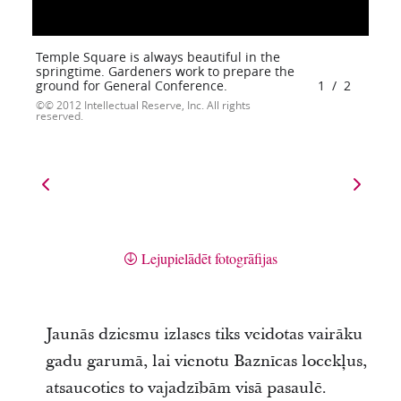
Temple Square is always beautiful in the
springtime. Gardeners work to prepare the
ground for General Conference.
1
/
2
© 2012 Intellectual Reserve, Inc. All rights
reserved.
Lejupielādēt fotogrāfijas
Jaunās dziesmu izlases tiks veidotas vairāku
gadu garumā, lai vienotu Baznīcas locekļus,
atsaucoties to vajadzībām visā pasaulē.