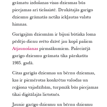
grāmatu izdošanas visas dziesmas būs
pieejamas arī tiešsaistē. Drukātajās garīgo
dziesmu grāmatās netiks iekļautas valstu
himnas.
Garīgajām dziesmām ir bijusi būtiska loma
pēdējo dienu svēto dzīvē jau kopš pašiem
Atjaunošanas
pirmsākumiem. Pašreizējā
garīgo dziesmu grāmata tika pārskatīta
1985. gadā.
Citas garīgās dziesmas un bērnu dziesmas,
kas ir piemērotas konkrētas valodas un
reģiona vajadzībām, turpmāk būs pieejamas
tikai digitālajās lietotnēs.
Jaunie garīgo dziesmu un bērnu dziesmu