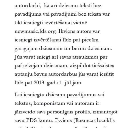
autordarbi, kā arī dziesmu teksti bez
pavadījuma vai pavadījumi bez teksta var
tikt iesniegti izvērtēšanai vietnē
newmusic.lds.org. Ikviens autors var
iesniegt izvērtēšanai līdz pat piecām
garīgajām dziesmām un bērnu dziesmām.
Jūs varat sniegt arī savas atsauksmes par
pašreizējām dziesmām, aizpildot tiešsaistes
aptauju.Savus autordarbus jūs varat iesūtīt
līdz pat 2019. gada 1. jūlijam.
Lai iesniegtu dziesmu pavadījumus vai
tekstus, komponistam vai autoram ir
jāizveido savs personīgais profils, izmantojot
savu PDS kontu. Ikviens (Baznīcas loceklis