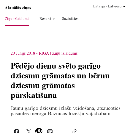
Latvija
-
Latviešu
Aktuālās ziņas
Ziņu izlaidumi
Resursi
Sazināties
20 Jūnijs 2018
-
RĪGA
Ziņu izlaidums
Pēdējo dienu svēto garīgo
dziesmu grāmatas un bērnu
dziesmu grāmatas
pārskatīšana
Jaunu garīgo dziesmu izlašu veidošana, atsaucoties
pasaules mēroga Baznīcas locekļu vajadzībām