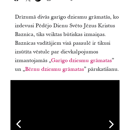
Drīzumā divās garīgo dziesmu grāmatās, ko
izdevusi Pēdējo Dienu Svēto Jēzus Kristus
Baznīca, tiks veiktas būtiskas izmaiņas.
Baznīcas vadītājiem visā pasaulē ir tikusi
izsūtīta vēstule par dievkalpojumos
izmantojamās „
Garīgo dziesmu grāmatas
”
un „
Bērnu dziesmu grāmatas
” pārskatīšanu.