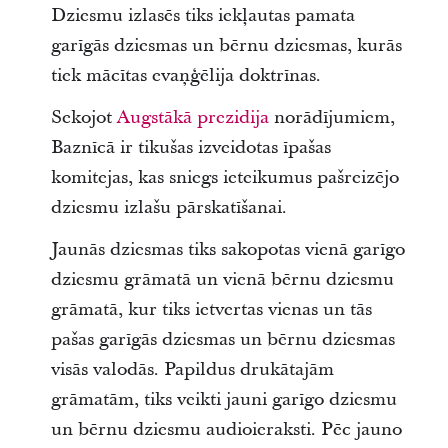
Dziesmu izlasēs tiks iekļautas pamata
garīgās dziesmas un bērnu dziesmas, kurās
tiek mācītas evaņģēlija doktrīnas.
Sekojot
Augstākā prezidija
norādījumiem,
Baznīcā ir tikušas izveidotas īpašas
komitejas, kas sniegs ieteikumus pašreizējo
dziesmu izlašu pārskatīšanai.
Jaunās dziesmas tiks sakopotas vienā garīgo
dziesmu grāmatā un vienā bērnu dziesmu
grāmatā, kur tiks ietvertas vienas un tās
pašas garīgās dziesmas un bērnu dziesmas
visās valodās. Papildus drukātajām
grāmatām, tiks veikti jauni garīgo dziesmu
un bērnu dziesmu audioieraksti. Pēc jauno