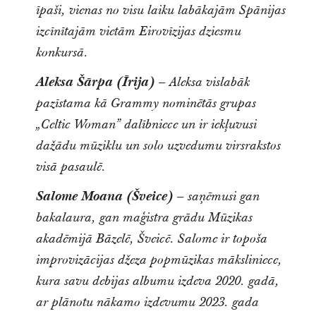
īpaši, vienas no visu laiku labākajām Spānijas
izcīnītajām vietām Eirovīzijas dziesmu
konkursā.
Aleksa Šārpa (Īrija)
– Aleksa vislabāk
pazīstama kā Grammy nominētās grupas
„Celtic Woman” dalībniece un ir iekļuvusi
dažādu mūziklu un solo uzvedumu virsrakstos
visā pasaulē.
Salome Moana (Šveice)
– saņēmusi gan
bakalaura, gan maģistra grādu Mūzikas
akadēmijā Bāzelē, Šveicē. Salome ir topoša
improvizācijas džeza popmūzikas māksliniece,
kura savu debijas albumu izdeva 2020. gadā,
ar plānotu nākamo izdevumu 2023. gada