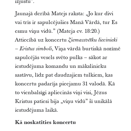
izjustu”.
Jaunajā derībā Matejs raksta: „Jo kur divi
vai trīs ir sapulcējušies Manā Vārdā, tur Es
esmu viņu vidū.” (Mateja ev. 18:20.)
Attiecībā uz koncertu
Ziemassvētku liecinieki
, Viņa vārdā burtiskā nozīmē
– Kristus simboli
sapulcējās vesels svēto pulks – sākot ar
iestudējuma komandu un mākslinieku
sastāvu, līdz pat daudzajiem tulkiem, kas
koncertu padarīja pieejamu 31 valodā. Kā
to vienbalsīgi apliecinās viņi visi, Jēzus
Kristus patiesi bija „viņu vidū” šī unikālā
iestudējuma laikā.
Kā noskatīties koncertu