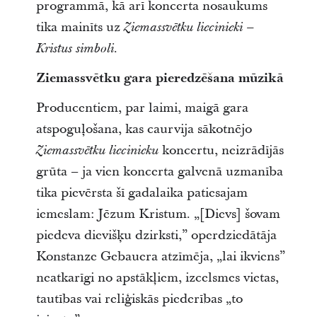
programmā, kā arī koncerta nosaukums
tika mainīts uz
Ziemassvētku liecinieki –
Kristus simboli.
Ziemassvētku gara pieredzēšana mūzikā
Producentiem, par laimi, maigā gara
atspoguļošana, kas caurvija sākotnējo
koncertu, neizrādījās
Ziemassvētku liecinieku
grūta – ja vien koncerta galvenā uzmanība
tika pievērsta šī gadalaika patiesajam
iemeslam: Jēzum Kristum. „[Dievs] šovam
piedeva dievišķu dzirksti,” operdziedātāja
Konstanze Gebauera atzīmēja, „lai ikviens”
neatkarīgi no apstākļiem, izcelsmes vietas,
tautības vai reliģiskās piederības „to