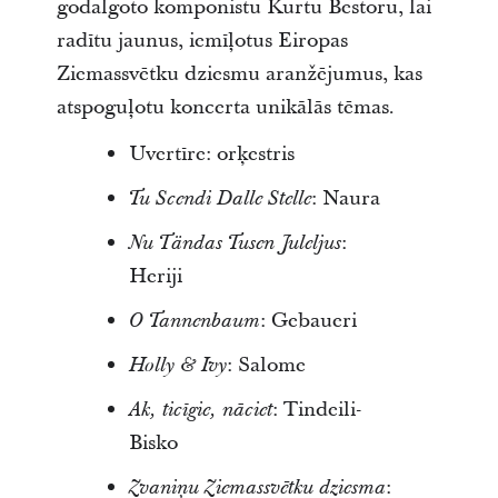
godalgoto komponistu Kurtu Bestoru, lai
radītu jaunus, iemīļotus Eiropas
Ziemassvētku dziesmu aranžējumus, kas
atspoguļotu koncerta unikālās tēmas.
Uvertīre: orķestris
: Naura
Tu Scendi Dalle Stelle
:
Nu Tändas Tusen Juleljus
Heriji
: Gebaueri
O Tannenbaum
: Salome
Holly & Ivy
: Tindeili-
Ak, ticīgie, nāciet
Bisko
:
Zvaniņu Ziemassvētku dziesma