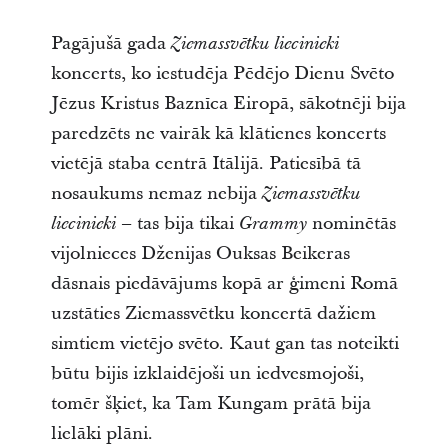
Pagājušā gada
Ziemassvētku liecinieki
koncerts, ko iestudēja Pēdējo Dienu Svēto
Jēzus Kristus Baznīca Eiropā, sākotnēji bija
paredzēts ne vairāk kā klātienes koncerts
vietējā staba centrā Itālijā. Patiesībā tā
nosaukums nemaz nebija
Ziemassvētku
– tas bija tikai
nominētās
liecinieki
Grammy
vijolnieces Dženijas Ouksas Beikeras
dāsnais piedāvājums kopā ar ģimeni Romā
uzstāties Ziemassvētku koncertā dažiem
simtiem vietējo svēto. Kaut gan tas noteikti
būtu bijis izklaidējoši un iedvesmojoši,
tomēr šķiet, ka Tam Kungam prātā bija
lielāki plāni.