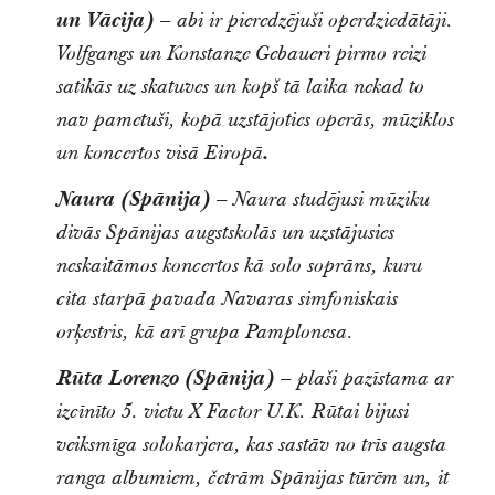
un Vācija)
– abi ir pieredzējuši operdziedātāji.
Volfgangs un Konstanze Gebaueri pirmo reizi
satikās uz skatuves un kopš tā laika nekad to
nav pametuši, kopā uzstājoties operās, mūziklos
.
un koncertos visā Eiropā
Naura (Spānija)
– Naura studējusi mūziku
divās Spānijas augstskolās un uzstājusies
neskaitāmos koncertos kā solo soprāns, kuru
cita starpā pavada Navaras simfoniskais
orķestris, kā arī grupa Pamplonesa.
Rūta Lorenzo (Spānija)
– plaši pazīstama ar
izcīnīto 5. vietu X Factor U.K. Rūtai bijusi
veiksmīga solokarjera, kas sastāv no trīs augsta
ranga albumiem, četrām Spānijas tūrēm un, it