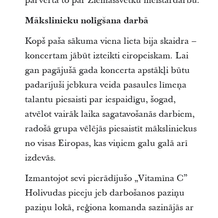
pārvērta to par Ziemassvētku meistardarbu.
Mākslinieku nolīgšana darbā
Kopš paša sākuma viena lieta bija skaidra –
koncertam jābūt izteikti eiropeiskam. Lai
gan pagājušā gada koncerta apstākļi būtu
padarījuši jebkura veida pasaules līmeņa
talantu piesaisti par iespaidīgu, šogad,
atvēlot vairāk laika sagatavošanās darbiem,
radošā grupa vēlējās piesaistīt māksliniekus
no visas Eiropas, kas viņiem galu galā arī
izdevās.
Izmantojot sevi pierādījušo „Vitamīna C”
Holivudas pieeju jeb darbošanos paziņu
paziņu lokā, reģiona komanda sazinājās ar