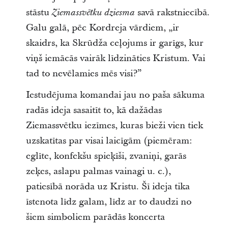
stāstu
savā rakstniecībā.
Ziemassvētku dziesma
Galu galā, pēc Kordreja vārdiem, „ir
skaidrs, ka Skrūdža ceļojums ir garīgs, kur
viņš iemācās vairāk līdzināties Kristum. Vai
tad to nevēlamies mēs visi?”
Iestudējuma komandai jau no paša sākuma
radās ideja sasaitīt to, kā dažādas
Ziemassvētku iezīmes, kuras bieži vien tiek
uzskatītas par visai laicīgām (piemēram:
eglīte, konfekšu spieķīši, zvaniņi, garās
zeķes, aslapu palmas vainagi u. c.),
patiesībā norāda uz Kristu. Šī ideja tika
īstenota līdz galam, līdz ar to daudzi no
šiem simboliem parādās koncerta