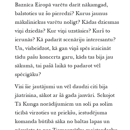
Baznīca Eiropā varētu darīt nākamgad,
balstoties uz šo pieredzi? Kurus jaunus
māksliniekus varētu nolīgt? Kādas dziesmas
viņi dziedās? Kur viņi uzstāsies? Kurš to
ierunās? Kā padarīt scenāriju interesantu?
Un, visbeidzot, kā gan viņš spēs ieaicināt
tādu pašu koncerta garu, kāds tas bija jau
sākumā, tai pašā laikā to padarot vēl
spēcīgāku?
Visi šie jautājumi un vēl daudzi citi bija
jāatrisina, sākot ar šā gada janvāri. Sekojot
Tā Kunga norādījumiem un soli pa solim
ticībā virzoties uz priekšu, iestudējuma
komanda būtībā sāka no baltas lapas un