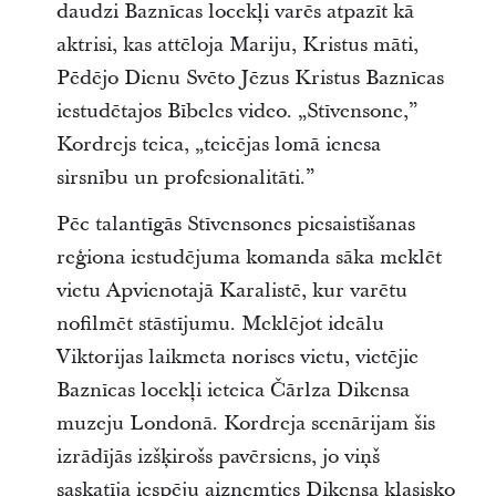
daudzi Baznīcas locekļi varēs atpazīt kā
aktrisi, kas attēloja Mariju, Kristus māti,
Pēdējo Dienu Svēto Jēzus Kristus Baznīcas
iestudētajos Bībeles video. „Stīvensone,”
Kordrejs teica, „teicējas lomā ienesa
sirsnību un profesionalitāti.”
Pēc talantīgās Stīvensones piesaistīšanas
reģiona iestudējuma komanda sāka meklēt
vietu Apvienotajā Karalistē, kur varētu
nofilmēt stāstījumu. Meklējot ideālu
Viktorijas laikmeta norises vietu, vietējie
Baznīcas locekļi ieteica Čārlza Dikensa
muzeju Londonā. Kordreja scenārijam šis
izrādījās izšķirošs pavērsiens, jo viņš
saskatīja iespēju aizņemties Dikensa klasisko