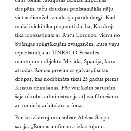
caur tolaik valdījušās Romas impērijas
drupām, taču daudzas pazīstamākās itāļu
vietas diemžēl izmaksāja pārāk dārgi. Kad
mākslinieki tika pieņemti darbā, Kordrejs
tika iepazīstināts ar Rūtu Lorenzo, vienu no
Spānijas spilgtākajām zvaigznēm, kura viņu
iepazīstināja ar UNESCO Pasaules
mantojuma objektu Meridā, Spānijā, kurā
atrodas Romas provinces galvaspilsētas
drupas, kas nodibināta tikai 25 gadus pirms
Kristus dzimšanas. Pēc vairākām sarunām
šajā oktobrī administrācija atļāva filmēšanu
ar romiešu arhitektūru fonā.
Par šo izkārtojumu soliste Aleksa Šārpa
sacīja: „Romas amfiteātra izkārtojums