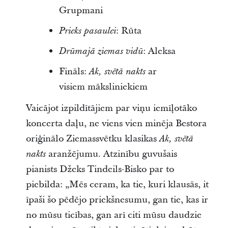
Grupmani
: Rūta
Prieks pasaulei
: Aleksa
Drūmajā ziemas vidū
Fināls:
ar
Ak, svētā nakts
visiem māksliniekiem
Vaicājot izpildītājiem par viņu iemīļotāko
koncerta daļu, ne viens vien minēja Bestora
oriģinālo Ziemassvētku klasikas
Ak, svētā
aranžējumu. Atzinību guvušais
nakts
pianists Džeks Tindeils-Bisko par to
piebilda: „Mēs ceram, ka tie, kuri klausās, it
īpaši šo pēdējo priekšnesumu, gan tie, kas ir
no mūsu ticības, gan arī citi mūsu daudzie