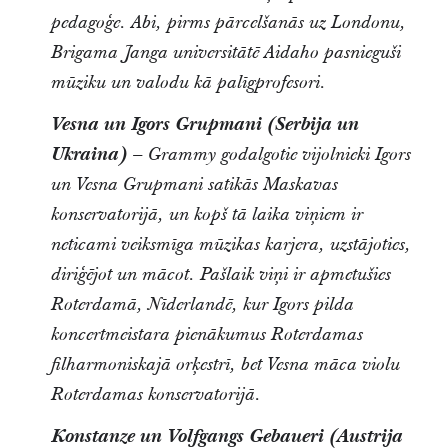
pedagoģe. Abi, pirms pārcelšanās uz Londonu,
Brigama Janga universitātē Aidaho pasnieguši
mūziku un valodu kā palīgprofesori.
Vesna un Igors Grupmani (Serbija un
Ukraina)
– Grammy godalgotie vijolnieki Igors
un Vesna Grupmani satikās Maskavas
konservatorijā, un kopš tā laika viņiem ir
neticami veiksmīga mūzikas karjera, uzstājoties,
diriģējot un mācot. Pašlaik viņi ir apmetušies
Roterdamā, Nīderlandē, kur Igors pilda
koncertmeistara pienākumus Roterdamas
filharmoniskajā orķestrī, bet Vesna māca violu
Roterdamas konservatorijā.
Konstanze un Volfgangs Gebaueri (Austrija