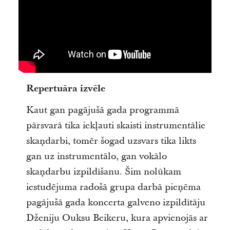
Repertuāra izvēle
Kaut gan pagājušā gada programmā
pārsvarā tika iekļauti skaisti instrumentālie
skaņdarbi, tomēr šogad uzsvars tika likts
gan uz instrumentālo, gan vokālo
skaņdarbu izpildīšanu. Šim nolūkam
iestudējuma radošā grupa darbā pieņēma
pagājušā gada koncerta galveno izpildītāju
Dženiju Ouksu Beikeru, kura apvienojās ar