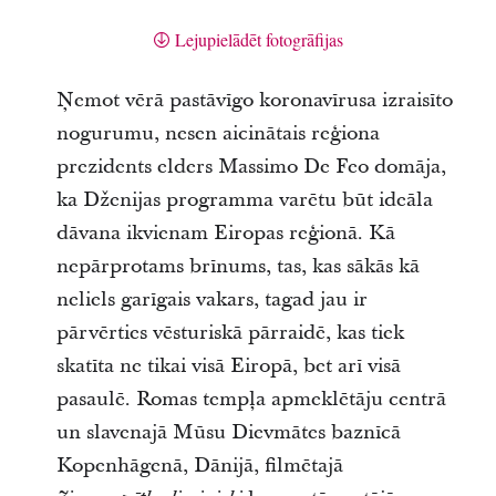
Lejupielādēt fotogrāfijas
Ņemot vērā pastāvīgo koronavīrusa izraisīto
nogurumu, nesen aicinātais reģiona
prezidents elders Massimo De Feo domāja,
ka Dženijas programma varētu būt ideāla
dāvana ikvienam Eiropas reģionā. Kā
nepārprotams brīnums, tas, kas sākās kā
neliels garīgais vakars, tagad jau ir
pārvērties vēsturiskā pārraidē, kas tiek
skatīta ne tikai visā Eiropā, bet arī visā
pasaulē. Romas tempļa apmeklētāju centrā
un slavenajā Mūsu Dievmātes baznīcā
Kopenhāgenā, Dānijā, filmētajā