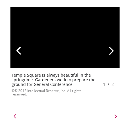
Temple Square is always beautiful in the
springtime. Gardeners work to prepare the
ground for General Conference.
1
/
2
© 2012 Intellectual Reserve, Inc. All rights
reserved.