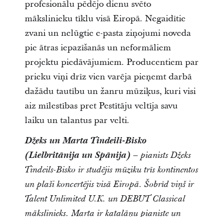
profesionālu pēdējo dienu svēto
mākslinieku tīklu visā Eiropā. Negaidītie
zvani un nelūgtie e-pasta ziņojumi noveda
pie ātras iepazīšanās un neformāliem
projektu piedāvājumiem. Producentiem par
prieku viņi drīz vien varēja pieņemt darbā
dažādu tautību un žanru mūziķus, kuri visi
aiz mīlestības pret Pestītāju veltīja savu
laiku un talantus par velti.
Džeks un Marta Tindeili-Bisko
(Lielbritānija un Spānija)
– pianists Džeks
Tindeils-Bisko ir studējis mūziku trīs kontinentos
un plaši koncertējis visā Eiropā. Šobrīd viņš ir
Talent Unlimited U.K. un DEBUT Classical
mākslinieks. Marta ir katalāņu pianiste un