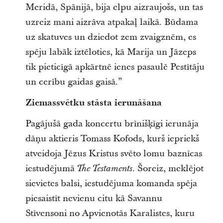
Meridā, Spānijā, bija elpu aizraujošs, un tas
uzreiz mani aizrāva atpakaļ laikā. Būdama
uz skatuves un dziedot zem zvaigznēm, es
spēju labāk iztēloties, kā Marija un Jāzeps
tik pieticīgā apkārtnē ienes pasaulē Pestītāju
un cerību gaidas gaisā.”
Ziemassvētku stāsta ierunāšana
Pagājušā gada koncertu brīnišķīgi ierunāja
dāņu aktieris Tomass Kofods, kurš iepriekš
atveidoja Jēzus Kristus svēto lomu baznīcas
iestudējumā
. Šoreiz, meklējot
The Testaments
sievietes balsi, iestudējuma komanda spēja
piesaistīt nevienu citu kā Savannu
Stīvensoni no Apvienotās Karalistes, kuru