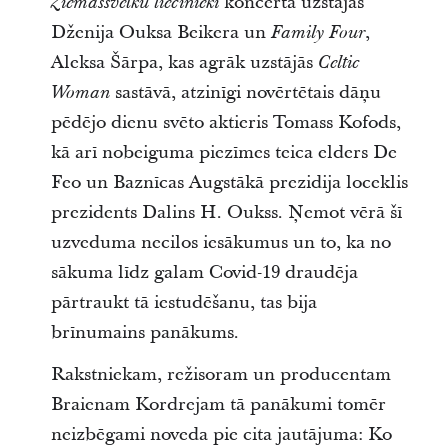
koncertā uzstājās
Ziemassvētku liecinieki
Dženija Ouksa Beikera un
,
Family Four
Aleksa Šārpa, kas agrāk uzstājās
Celtic
sastāvā, atzinīgi novērtētais dāņu
Woman
pēdējo dienu svēto aktieris Tomass Kofods,
kā arī nobeiguma piezīmes teica elders De
Feo un Baznīcas Augstākā prezidija loceklis
prezidents Dalins H. Oukss. Ņemot vērā šī
uzveduma necilos iesākumus un to, ka no
sākuma līdz galam Covid-19 draudēja
pārtraukt tā iestudēšanu, tas bija
brīnumains panākums.
Rakstniekam, režisoram un producentam
Braienam Kordrejam tā panākumi tomēr
neizbēgami noveda pie cita jautājuma: Ko