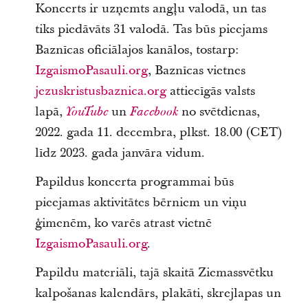
Koncerts ir uzņemts angļu valodā, un tas
tiks piedāvāts 31 valodā. Tas būs pieejams
Baznīcas oficiālajos kanālos, tostarp:
IzgaismoPasauli.org
, Baznīcas vietnes
jezuskristusbaznica.org
attiecīgās valsts
lapā,
un
no svētdienas,
YouTube
Facebook
2022. gada 11. decembra, plkst. 18.00 (CET)
līdz 2023. gada janvāra vidum.
Papildus koncerta programmai būs
pieejamas aktivitātes bērniem un viņu
ģimenēm, ko varēs atrast vietnē
IzgaismoPasauli.org
.
Papildu materiāli, tajā skaitā Ziemassvētku
kalpošanas kalendārs, plakāti, skrejlapas un