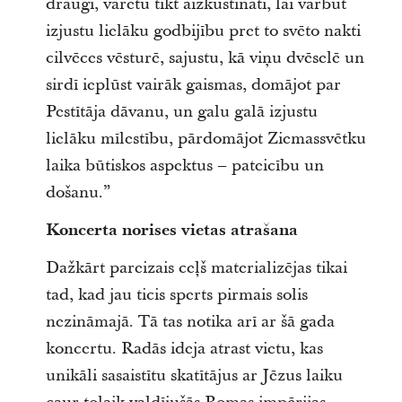
draugi, varētu tikt aizkustināti, lai varbūt
izjustu lielāku godbijību pret to svēto nakti
cilvēces vēsturē, sajustu, kā viņu dvēselē un
sirdī ieplūst vairāk gaismas, domājot par
Pestītāja dāvanu, un galu galā izjustu
lielāku mīlestību, pārdomājot Ziemassvētku
laika būtiskos aspektus – pateicību un
došanu.”
Koncerta norises vietas atrašana
Dažkārt pareizais ceļš materializējas tikai
tad, kad jau ticis sperts pirmais solis
nezināmajā. Tā tas notika arī ar šā gada
koncertu. Radās ideja atrast vietu, kas
unikāli sasaistītu skatītājus ar Jēzus laiku