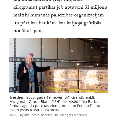
kilogramu) pārtikas jeb aptuveni 31 miljonu
maltīšu humānās palīdzības organizācijām
un pārtikas bankām, kas kalpoja grūtībās
nonākušajiem.
Trešdien, 2025. gada 19. novembrī, Grendblenkā,
Mičiganā, „Grand Blanc FISH” priekšsēdētāja Barba
Smita sagaida pārtikas ziedojumus no Pēdējo Dienu
Svēto Jēzus Kristus Baznīcas.
2025 by Intellectual Reserve, Inc. All rights reserved.