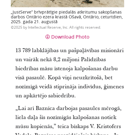
„JustServe” brīvprātīgie piedalās atkritumu sakopšanas
darbos Ontārio ezera krastā Ošavā, Ontārio, ceturtdien,
2025. gada 21. augustā
2025 by Intellectual Reserve, Inc. All rights reserved.
Download Photo
13 789 labklājības un pašpaļāvības misionāri
un vairāk nekā 8,2 miljoni Palīdzības
biedrības māsu īstenoja kalpošanas darbu
visā pasaulē. Kopā viņi neuzkrītošā, bet
nozīmīgā veidā stiprināja indivīdus, ģimenes
un apkārtējo sabiedrību.
„Lai arī Baznīca darbojas pasaules mērogā,
liela daļa šīs nozīmīgās kalpošanas notiek
mūsu kopienās,” teica bīskaps V. Kristofers