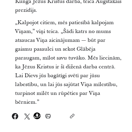
Kunga Jēzus Kristus darba, teica Augstākais
prezidijs.
„Kalpojot citiem, mēs patiesībā kalpojam
Viņam,” viņi teica. „Šādi katrs no mums
atsaucas Viņa aicinājumam ― būt par
gaismu pasaulei un sekot Glābēja
paraugam, mīlot savu tuvāko. Mēs liecinām,
ka Jēzus Kristus ir šī diženā darba centrā.
Lai Dievs jūs bagātīgi svētī par jūsu
labestību, un lai jūs sajūtat Viņa mīlestību,
turpinot mīlēt un rūpēties par Viņa
bērniem.”