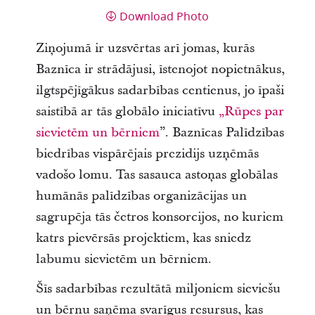
Download Photo
Ziņojumā ir uzsvērtas arī jomas, kurās
Baznīca ir strādājusi, īstenojot nopietnākus,
ilgtspējīgākus sadarbības centienus, jo īpaši
saistībā ar tās globālo iniciatīvu
„Rūpes par
sievietēm un bērniem
”. Baznīcas Palīdzības
biedrības vispārējais prezidijs uzņēmās
vadošo lomu. Tas sasauca astoņas globālas
humānās palīdzības organizācijas un
sagrupēja tās četros konsorcijos, no kuriem
katrs pievērsās projektiem, kas sniedz
labumu sievietēm un bērniem.
Šīs sadarbības rezultātā miljoniem sieviešu
un bērnu saņēma svarīgus resursus, kas