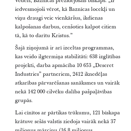
Vedels, Baznīcas prezidējošais bīskaps. „Ir
iedvesmojoši vērot, kā Baznīcas locekļi un
viņu draugi veic vienkāršus, ikdienas
kalpošanas darbus, cenšoties kalpot citiem
tā, kā to darītu Kristus.”
Šajā ziņojumā ir arī izceltas programmas,
kas veido ilgtermiņa stabilitāti: 638 izglītības
projekti, darba apmācība 10 653 „Deseret
Industries” partneriem, 2412 iknedēļas
atkarības pārvarēšanas sanāksmes un vairāk
nekā 142 000 cilvēku dalība pašpaļāvības
grupās.
Lai cīnītos ar pārtikas trūkumu, 121 bīskapa
krātuve sešās valstīs ziedoja vairāk nekā 37
miljonus mārciņu (16,8 miljonus