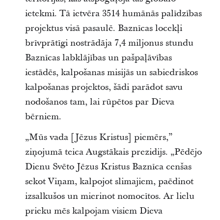
ietekmi. Tā ietvēra 3514 humānās palīdzības
projektus visā pasaulē. Baznīcas locekļi
brīvprātīgi nostrādāja 7,4 miljonus stundu
Baznīcas labklājības un pašpaļāvības
iestādēs, kalpošanas misijās un sabiedriskos
kalpošanas projektos, šādi parādot savu
nodošanos tam, lai rūpētos par Dieva
bērniem.
„Mūs vada [Jēzus Kristus] piemērs,”
ziņojumā teica Augstākais prezidijs. „Pēdējo
Dienu Svēto Jēzus Kristus Baznīca cenšas
sekot Viņam, kalpojot slimajiem, paēdinot
izsalkušos un mierinot nomocītos. Ar lielu
prieku mēs kalpojam visiem Dieva