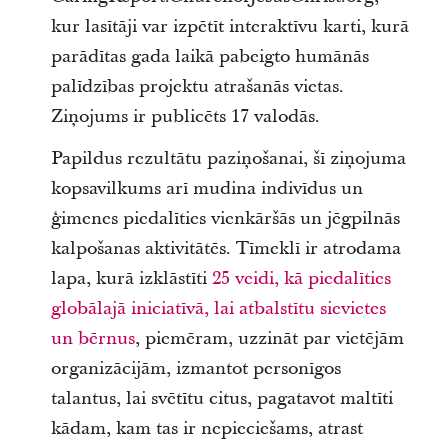
kur lasītāji var izpētīt interaktīvu karti, kurā
parādītas gada laikā pabeigto humānās
palīdzības projektu atrašanās vietas.
Ziņojums ir publicēts 17 valodās.
Papildus rezultātu paziņošanai, šī ziņojuma
kopsavilkums arī mudina indivīdus un
ģimenes piedalīties vienkāršās un jēgpilnās
kalpošanas aktivitātēs. Tīmeklī ir atrodama
lapa, kurā izklāstīti
25 veidi, kā piedalīties
globālajā iniciatīvā, lai atbalstītu sievietes
un bērnus
, piemēram, uzzināt par vietējām
organizācijām, izmantot personīgos
talantus, lai svētītu citus, pagatavot maltīti
kādam, kam tas ir nepieciešams, atrast