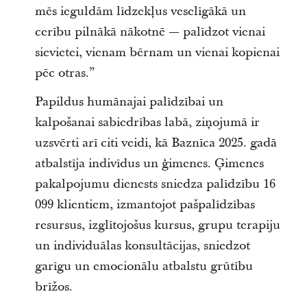
mēs ieguldām līdzekļus veselīgākā un
cerību pilnākā nākotnē ― palīdzot vienai
sievietei, vienam bērnam un vienai kopienai
pēc otras.”
Papildus humānajai palīdzībai un
kalpošanai sabiedrības labā, ziņojumā ir
uzsvērti arī citi veidi, kā Baznīca 2025. gadā
atbalstīja indivīdus un ģimenes. Ģimenes
pakalpojumu dienests sniedza palīdzību 16
099 klientiem, izmantojot pašpalīdzības
resursus, izglītojošus kursus, grupu terapiju
un individuālas konsultācijas, sniedzot
garīgu un emocionālu atbalstu grūtību
brīžos.