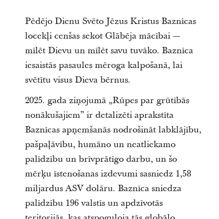
Pēdējo Dienu Svēto Jēzus Kristus Baznīcas
locekļi cenšas sekot Glābēja mācībai ―
mīlēt Dievu un mīlēt savu tuvāko. Baznīca
iesaistās pasaules mēroga kalpošanā, lai
svētītu visus Dieva bērnus.
2025. gada ziņojumā „Rūpes par grūtībās
nonākušajiem” ir detalizēti aprakstīta
Baznīcas apņemšanās nodrošināt labklājību,
pašpaļāvību, humāno un neatliekamo
palīdzību un brīvprātīgo darbu, un šo
mērķu īstenošanas izdevumi sasniedz 1,58
miljardus ASV dolāru. Baznīca sniedza
palīdzību 196 valstīs un apdzīvotās
teritorijās, kas atspoguļoja tās globālo