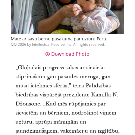
Māte ar savu bērnu pasākumā par uzturu Peru.
© 2026 by Intellectual Reserve, Inc. All rights reserved.
Download Photo
„Globālais progress sākas ar sieviešu
stiprināšanu gan pasaules mērogā, gan
mūsu ietekmes sfērās,” teica Palīdzības
biedrības vispārējā prezidente Kamilla N.
Džonsone. „Kad mēs rūpējamies par
sievietēm un bērniem, nodrošinot viņiem
uzturu, aprūpi māmiņām un
jaundzimušajiem, vakcināciju un izglītību,