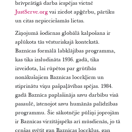
brīvprātīgā darba iespējas vietnē
JustServe.org
vai ziedot apģērbu, pārtiku
un citas nepieciešamās lietas.
Ziņojumā šodienas globālā kalpošana ir
aplūkota tās vēsturiskajā kontekstā.
Baznīcas formālā labklājības programma,
kas tika izsludināta 1936. gadā, tika
izveidota, lai rūpētos par grūtībās
nonākušajiem Baznīcas locekļiem un
stiprinātu viņu pašpaļāvības spējas. 1984.
gadā Baznīca paplašināja savu darbību visā
pasaulē, īstenojot savu humānās palīdzības
programmu. Šie sākotnējie pūliņi joprojām
ir Baznīcas virzītājspēks arī mūsdienās, jo tā
cenšas svētīt gan Baznīcas locekļus, gan