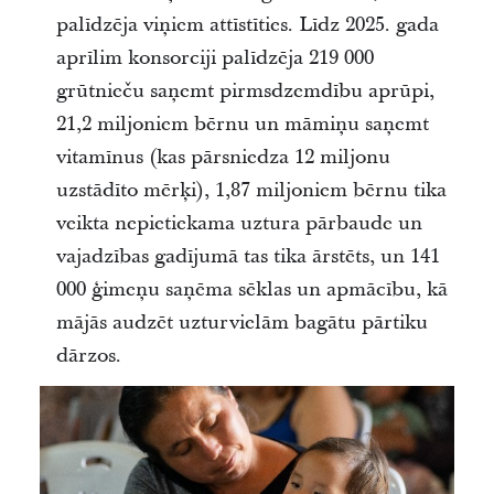
palīdzēja viņiem attīstīties. Līdz 2025. gada
aprīlim konsorciji palīdzēja 219 000
grūtnieču saņemt pirmsdzemdību aprūpi,
21,2 miljoniem bērnu un māmiņu saņemt
vitamīnus (kas pārsniedza 12 miljonu
uzstādīto mērķi), 1,87 miljoniem bērnu tika
veikta nepietiekama uztura pārbaude un
vajadzības gadījumā tas tika ārstēts, un 141
000 ģimeņu saņēma sēklas un apmācību, kā
mājās audzēt uzturvielām bagātu pārtiku
dārzos.