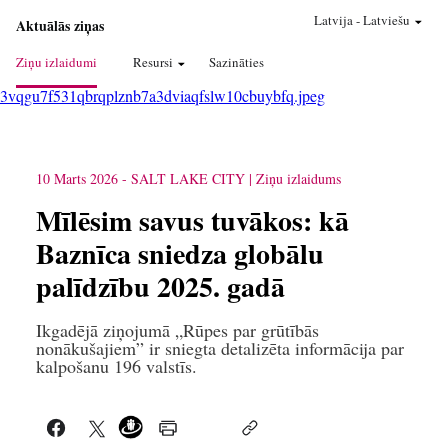
Latvija
-
Latviešu
Aktuālās ziņas
Ziņu izlaidumi
Resursi
Sazināties
3vqgu7f531qbrqplznb7a3dviaqfslw10cbuybfq.jpeg
10 Marts 2026
-
SALT LAKE CITY
Ziņu izlaidums
Mīlēsim savus tuvākos: kā
Baznīca sniedza globālu
palīdzību 2025. gadā
Ikgadējā ziņojumā „Rūpes par grūtībās
nonākušajiem” ir sniegta detalizēta informācija par
kalpošanu 196 valstīs.