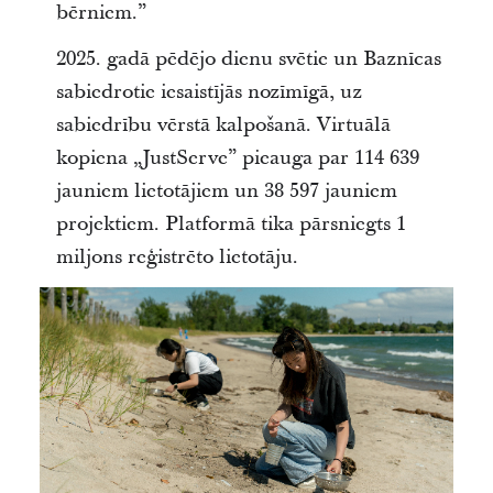
bērniem.”
2025. gadā pēdējo dienu svētie un Baznīcas
sabiedrotie iesaistījās nozīmīgā, uz
sabiedrību vērstā kalpošanā. Virtuālā
kopiena „JustServe” pieauga par 114 639
jauniem lietotājiem un 38 597 jauniem
projektiem. Platformā tika pārsniegts 1
miljons reģistrēto lietotāju.