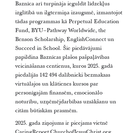
Baznīca arī turpināja ieguldīt līdzekļus
izglītībā un ilgtermiņa izaugsmē, izmantojot
tādas programmas kā Perpetual Education
Fund, BYU–Pathway Worldwide, the
Benson Scholarship, EnglishConnect un
Succeed in School. Šie piedāvājumi
papildina Baznīcas plašos pašpaļāvības
veicināšanas centienus, kuros 2025. gadā
piedalījās 142 494 dalībnieki bezmaksas
virtuālajos un klātienes kursos par
personīgajām finansēm, emocionālo
noturību, uzņēmējdarbības uzsākšanu un
citām būtiskām prasmēm.
2025. gada ziņojums ir pieejams vietnē
CaringReport.ChurchofJesusChrist.org,