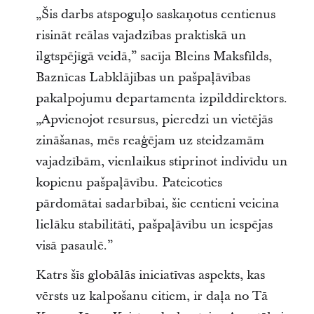
„Šis darbs atspoguļo saskaņotus centienus
risināt reālas vajadzības praktiskā un
ilgtspējīgā veidā,” sacīja Bleins Maksfīlds,
Baznīcas Labklājības un pašpaļāvības
pakalpojumu departamenta izpilddirektors.
„Apvienojot resursus, pieredzi un vietējās
zināšanas, mēs reaģējam uz steidzamām
vajadzībām, vienlaikus stiprinot indivīdu un
kopienu pašpaļāvību. Pateicoties
pārdomātai sadarbībai, šie centieni veicina
lielāku stabilitāti, pašpaļāvību un iespējas
visā pasaulē.”
Katrs šīs globālās iniciatīvas aspekts, kas
vērsts uz kalpošanu citiem, ir daļa no Tā