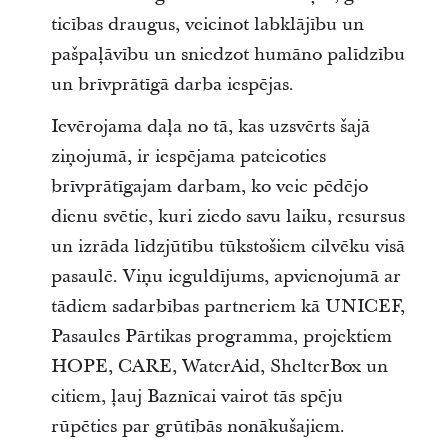
ticības draugus, veicinot labklājību un
pašpaļāvību un sniedzot humāno palīdzību
un brīvprātīgā darba iespējas.
Ievērojama daļa no tā, kas uzsvērts šajā
ziņojumā, ir iespējama pateicoties
brīvprātīgajam darbam, ko veic pēdējo
dienu svētie, kuri ziedo savu laiku, resursus
un izrāda līdzjūtību tūkstošiem cilvēku visā
pasaulē. Viņu ieguldījums, apvienojumā ar
tādiem sadarbības partneriem kā UNICEF,
Pasaules Pārtikas programma, projektiem
HOPE, CARE, WaterAid, ShelterBox un
citiem, ļauj Baznīcai vairot tās spēju
rūpēties par grūtībās nonākušajiem.