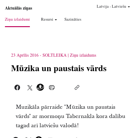
Latvija
-
Latviešu
Aktuālās ziņas
Ziņu izlaidumi
Resursi
Sazināties
23 Aprīlis 2016
-
SOLTLEIKA
Ziņu izlaidums
Mūzika un paustais vārds
Muzikāla pārraide "Mūzika un paustais
vārds" ar mormoņu Tabernakla kora dalību
tagad arī latviešu valodā!