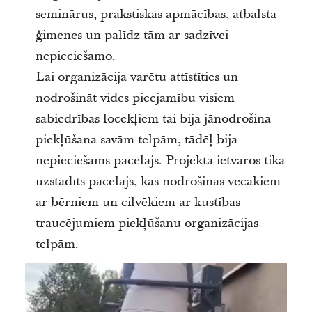
seminārus, prakstiskas apmācības, atbalsta
ģimenes un palīdz tām ar sadzīvei
nepieciešamo.
Lai organizācija varētu attīstīties un
nodrošināt vides pieejamību visiem
sabiedrības locekļiem tai bija jānodrošina
piekļūšana savām telpām, tādēļ bija
nepieciešams pacēlājs. Projekta ietvaros tika
uzstādīts pacēlājs, kas nodrošinās vecākiem
ar bērniem un cilvēkiem ar kustības
traucējumiem piekļūšanu organizācijas
telpām.