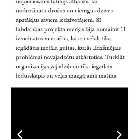
nepieciešams tūlītējs atbalsts, lai
nodrošinātu drošus un cienīgus dzīves
apstākļus saviem iedzīvotājiem. Šī
labdarības projekta mērķis bija nomainīt 11
iznīcinātos matračus, ka arī vēlāk tika
iegādātas metāla gultas, kurās līdzšinējais
problēmai nevajadzētu atkārtoties. Turklāt
organizācijas vajadzībām tika iegādāts
ledusskapis un veļas mazgājamā mašīna.