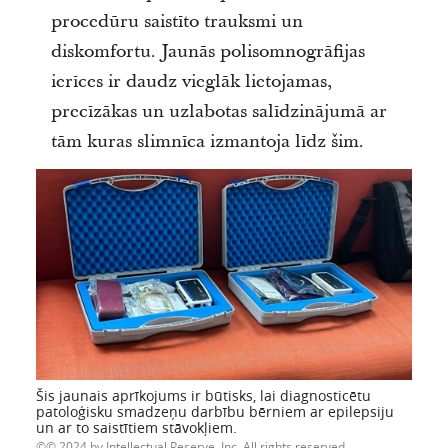
procedūru saistīto trauksmi un
diskomfortu. Jaunās polisomnogrāfijas
ierīces ir daudz vieglāk lietojamas,
precīzākas un uzlabotas salīdzinājumā ar
tām kuras slimnīca izmantoja līdz šim.
Šis jaunais aprīkojums ir būtisks, lai diagnosticētu
patoloģisku smadzeņu darbību bērniem ar epilepsiju
un ar to saistītiem stāvokļiem.
© 2024 by Intellectual Reserve, Inc. All rights reserved.