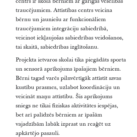
centrs ir skola bērniem ar garīgās veselības
traucējumiem. Attīstības centrs veicina
bērnu un jauniešu ar funkcionāliem
traucējumiem integrāciju sabiedrībā,
veicinot iekļaujošas sabiedrības veidošanos,
tai skaitā, sabiedrības izglītošanu.
Projekta ietvaros skolai tika piegādāts sporta
un sensorā aprīkojums īpašajiem bērniem.
Bērni tagad varēs pilnvērtīgāk attīstīt savas
kustību prasmes, uzlabot koordināciju un
veicināt maņu attīstību. Šis aprīkojums
sniegs ne tikai fiziskas aktivitātes iespējas,
bet arī palīdzēs bērniem ar īpašām
vajadzībām labāk izprast un reaģēt uz
apkārtējo pasauli.