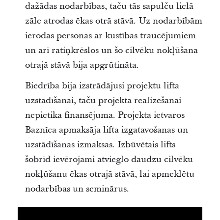
dažādas nodarbības, taču tās sapulču lielā
zāle atrodas ēkas otrā stāvā. Uz nodarbībām
ierodas personas ar kustības traucējumiem
un arī ratiņkrēslos un šo cilvēku nokļūšana
otrajā stāvā bija apgrūtināta.
Biedrība bija izstrādājusi projektu lifta
uzstādīšanai, taču projekta realizēšanai
nepietika finansējuma. Projekta ietvaros
Baznīca apmaksāja lifta izgatavošanas un
uzstādīšanas izmaksas. Izbūvētais lifts
šobrīd ievērojami atvieglo daudzu cilvēku
nokļūšanu ēkas otrajā stāvā, lai apmeklētu
nodarbības un seminārus.