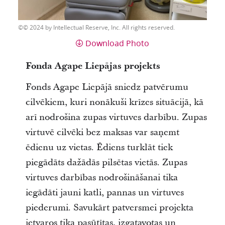
© 2024 by Intellectual Reserve, Inc. All rights reserved.
Download Photo
Fonda Agape Liepājas projekts
Fonds Agape Liepājā sniedz patvērumu
cilvēkiem, kuri nonākuši krīzes situācijā, kā
arī nodrošina zupas virtuves darbību. Zupas
virtuvē cilvēki bez maksas var saņemt
ēdienu uz vietas. Ēdiens turklāt tiek
piegādāts dažādās pilsētas vietās. Zupas
virtuves darbības nodrošināšanai tika
iegādāti jauni katli, pannas un virtuves
piederumi. Savukārt patversmei projekta
ietvaros tika pasūtītas, izgatavotas un