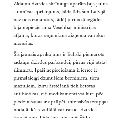
Zīdaiņu dzirdes skrīninga aparāts bija jauns
slimnīcas aprīkojums, kāds līdz šim Latvijā
nav ticis izmantots, tādēļ pirms tā iegādes
bija nepieciešama Veselības ministrijas
atļauja, kuras saņemšana aizņēma vairākus
mēnešus.
Šis jaunais aprīkojums ir lieliski piemērots
zīdaiņu dzirdes pārbaudei, pirms viņi atstāj
slimnīcu. Īpaši nepieciešama šī ierīce ir
pirmslaicīgi dzimušiem bērniņiem, tiem
mazuļiem, kuru ārstēšanā tiek lietotas
antibiotikas, citi medikamenti vai kuri pēc
piedzimšanas ir aprūpēti intensīvās terapijas
nodaļā, kā rezultātā var rasties dzirdes
traucējumi. Līdz šim konstatēt šādu