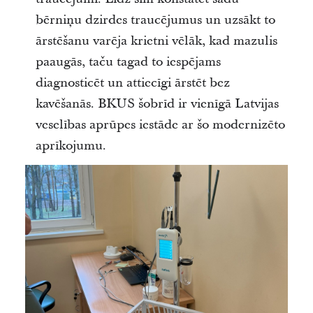
bērniņu dzirdes traucējumus un uzsākt to
ārstēšanu varēja krietni vēlāk, kad mazulis
paaugās, taču tagad to iespējams
diagnosticēt un attiecīgi ārstēt bez
kavēšanās. BKUS šobrīd ir vienīgā Latvijas
veselības aprūpes iestāde ar šo modernizēto
aprīkojumu.