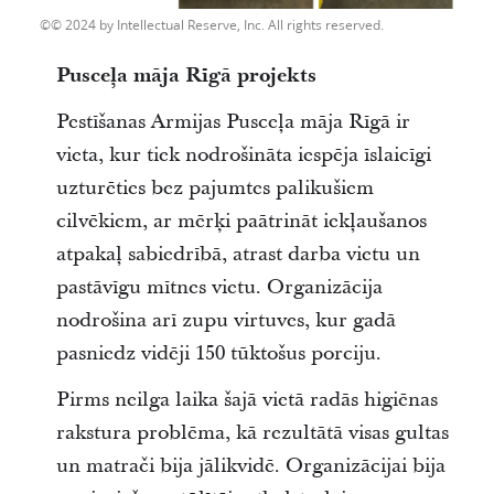
© 2024 by Intellectual Reserve, Inc. All rights reserved.
Pusceļa māja Rīgā projekts
Pestīšanas Armijas Pusceļa māja Rīgā ir
vieta, kur tiek nodrošināta iespēja īslaicīgi
uzturēties bez pajumtes palikušiem
cilvēkiem, ar mērķi paātrināt iekļaušanos
atpakaļ sabiedrībā, atrast darba vietu un
pastāvīgu mītnes vietu. Organizācija
nodrošina arī zupu virtuves, kur gadā
pasniedz vidēji 150 tūktošus porciju.
Pirms neilga laika šajā vietā radās higiēnas
rakstura problēma, kā rezultātā visas gultas
un matrači bija jālikvidē. Organizācijai bija