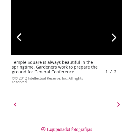
Temple Square is always beautiful in the
springtime. Gardeners work to prepare the
ground for General Conference.
1
/
2
© 2012 Intellectual Reserve, Inc. All rights
reserved.
Lejupielādēt fotogrāfijas