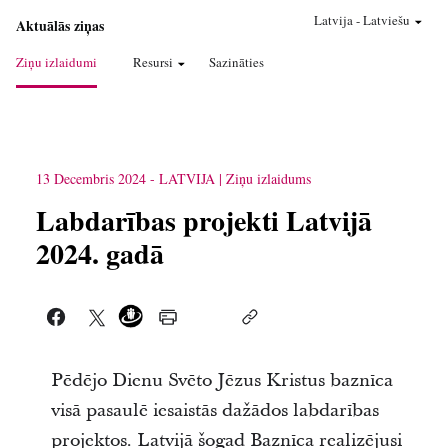
Latvija
-
Latviešu
Aktuālās ziņas
Ziņu izlaidumi
Resursi
Sazināties
13 Decembris 2024
-
LATVIJA
Ziņu izlaidums
Labdarības projekti Latvijā
2024. gadā
Pēdējo Dienu Svēto Jēzus Kristus baznīca
visā pasaulē iesaistās dažādos labdarības
projektos. Latvijā šogad Baznīca realizējusi