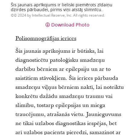
Šis jaunais aprīkojums ir lieliski piemērots zīdaiņu
dzirdes pārbaudei, pirms viņi atstāj slimnīcu.
© 2024 by Intellectual Reserve, Inc. All rights reserved.
Download Photo
Polisomnogrāfijas ierīces
Šis jaunais aprīkojums ir būtisks, lai
diagnosticētu patoloģisku smadzeņu
darbību bērniem ar epilepsiju un ar to
saistītiem stāvokļiem. Šīs ierīces pārbauda
smadzeņu viļņus bērniem naktī, lai noteiktu
konkrētu dažādu smadzeņu traumu vai
slimību, tostarp epilepsijas un miega
traucējumu, atrašanās vietu. Jaunieguvums
ne tikai uzlabos diagnostikas iespējas, bet
arī uzlabos pacienta pieredzi, samazinot ar