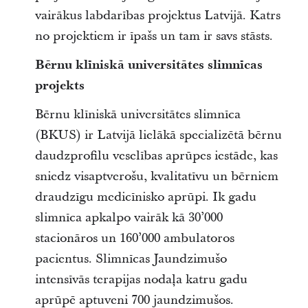
vairākus labdarības projektus Latvijā. Katrs
no projektiem ir īpašs un tam ir savs stāsts.
Bērnu klīniskā universitātes slimnīcas
projekts
Bērnu klīniskā universitātes slimnīca
(BKUS) ir Latvijā lielākā specializētā bērnu
daudzprofilu veselības aprūpes iestāde, kas
sniedz visaptverošu, kvalitatīvu un bērniem
draudzīgu medicīnisko aprūpi. Ik gadu
slimnīca apkalpo vairāk kā 30’000
stacionāros un 160’000 ambulatoros
pacientus. Slimnīcas Jaundzimušo
intensīvās terapijas nodaļa katru gadu
aprūpē aptuveni 700 jaundzimušos.