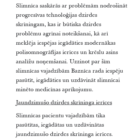
Slimnīca saskārās ar problēmām nodrošināt
progresīvas tehnoloģijas dzirdes
skrīningam, kas ir būtiska dzirdes
problēmu agrīnai noteikšanai, kā arī
meklēja iespējas iegādāties modernākas
polisomnogrāfijas ierīces un krēslu asins
analīžu noņemšanai. Uzzinot par šīm
slimnīcas vajadzībām Baznīca rada iespēju
pasūtīt, iegādāties un uzdāvināt slimnīcai
minēto medicīnas aprīkojumu.
Jaundzimušo dzirdes skrīninga ierīces
Slimnīcas pacientu vajadzībām tika
pasūtītas, iegādātas un uzdāvinātas
jaundzimušo dzirdes skrīninga ierīces.