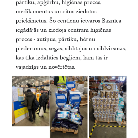
pārtiku, apģērbu, higiēnas preces,
medikamentus un citus ziedotos
priekšmetus. Šo centienu ietvaros Baznīca
iegādājās un ziedoja centram higiēnas
preces - autiņus, pārtiku, bērnu
piederumus, segas, sildītājus un sildvirsmas,
kas tika izdalīties bēgļiem, kam tās ir
vajadzīgs un novērtētas.