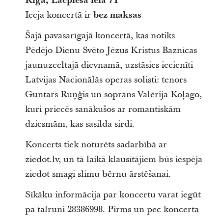
Rīgā, Lāčplēša ielā 71
Ieeja koncertā ir
bez maksas
Šajā pavasarīgajā koncertā, kas notiks
Pēdējo Dienu Svēto Jēzus Kristus Baznīcas
jaunuzceltajā dievnamā, uzstāsies iecienīti
Latvijas Nacionālās operas solisti: tenors
Guntars Ruņģis un soprāns Valērija Koļago,
kuri priecēs sanākušos ar romantiskām
dziesmām, kas sasilda sirdi.
Koncerts tiek noturēts sadarbībā ar
ziedot.lv, un tā laikā klausītājiem būs iespēja
ziedot smagi slimu bērnu ārstēšanai.
Sīkāku informācija par koncertu varat iegūt
pa tālruni 28386998. Pirms un pēc koncerta