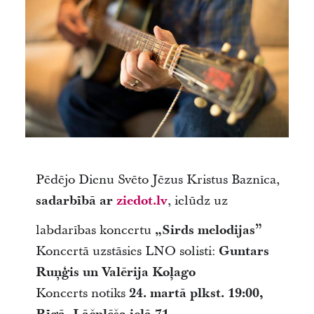
Pēdējo Dienu Svēto Jēzus Kristus Baznīca,
sadarbībā ar
ziedot.lv
, ielūdz uz
labdarības koncertu
„Sirds melodijas”
Koncertā uzstāsies LNO solisti:
Guntars
Ruņģis un Valērija Koļago
Koncerts notiks
24. martā plkst. 19:00,