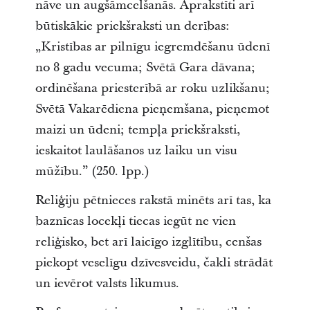
nāve un augšāmcelšanās. Aprakstīti arī
būtiskākie priekšraksti un derības:
„Kristības ar pilnīgu iegremdēšanu ūdenī
no 8 gadu vecuma; Svētā Gara dāvana;
ordinēšana priesterībā ar roku uzlikšanu;
Svētā Vakarēdiena pieņemšana, pieņemot
maizi un ūdeni; tempļa priekšraksti,
ieskaitot laulāšanos uz laiku un visu
mūžību.” (250. lpp.)
Reliģiju pētnieces rakstā minēts arī tas, ka
baznīcas locekļi tiecas iegūt ne vien
reliģisko, bet arī laicīgo izglītību, cenšas
piekopt veselīgu dzīvesveidu, čakli strādāt
un ievērot valsts likumus.