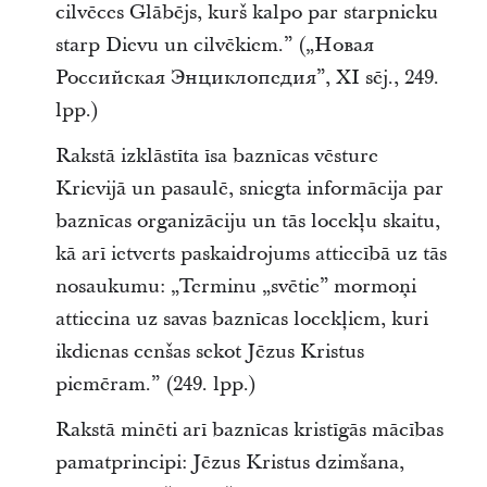
cilvēces Glābējs, kurš kalpo par starpnieku
starp Dievu un cilvēkiem.” („Новая
Российская Энциклопедия”, XI sēj., 249.
lpp.)
Rakstā izklāstīta īsa baznīcas vēsture
Krievijā un pasaulē, sniegta informācija par
baznīcas organizāciju un tās locekļu skaitu,
kā arī ietverts paskaidrojums attiecībā uz tās
nosaukumu: „Terminu „svētie” mormoņi
attiecina uz savas baznīcas locekļiem, kuri
ikdienas cenšas sekot Jēzus Kristus
piemēram.” (249. lpp.)
Rakstā minēti arī baznīcas kristīgās mācības
pamatprincipi: Jēzus Kristus dzimšana,