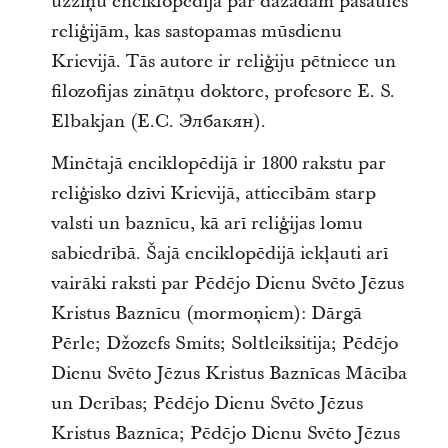
uzziņu enciklopēdija par dažādām pasaules
reliģijām, kas sastopamas mūsdienu
Krievijā. Tās autore ir reliģiju pētniece un
filozofijas zinātņu doktore, profesore E. S.
Elbakjan (Е.С. Элбакян).
Minētajā enciklopēdijā ir 1800 rakstu par
reliģisko dzīvi Krievijā, attiecībām starp
valsti un baznīcu, kā arī reliģijas lomu
sabiedrībā. Šajā enciklopēdijā iekļauti arī
vairāki raksti par Pēdējo Dienu Svēto Jēzus
Kristus Baznīcu (mormoņiem): Dārgā
Pērle; Džozefs Smits; Soltleiksitija; Pēdējo
Dienu Svēto Jēzus Kristus Baznīcas Mācība
un Derības; Pēdējo Dienu Svēto Jēzus
Kristus Baznīca; Pēdējo Dienu Svēto Jēzus