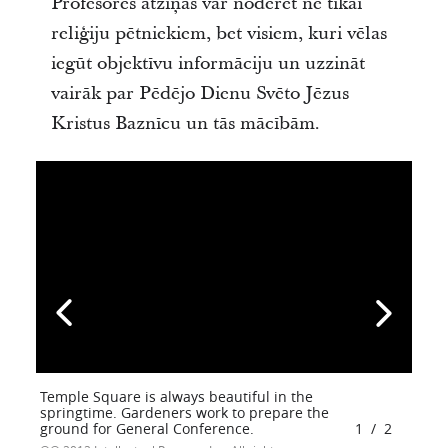
Profesores atziņas var noderēt ne tikai
reliģiju pētniekiem, bet visiem, kuri vēlas
iegūt objektīvu informāciju un uzzināt
vairāk par Pēdējo Dienu Svēto Jēzus
Kristus Baznīcu un tās mācībām.
Temple Square is always beautiful in the
springtime. Gardeners work to prepare the
ground for General Conference.
1
/
2