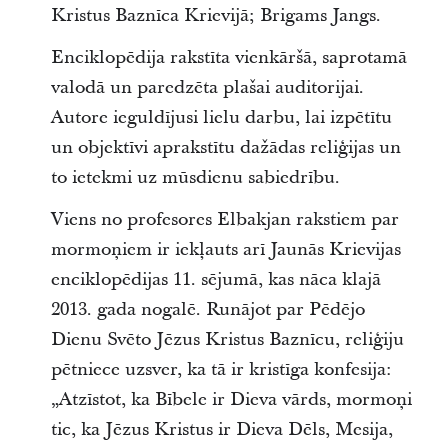
Kristus Baznīca Krievijā; Brigams Jangs.
Enciklopēdija rakstīta vienkāršā, saprotamā
valodā un paredzēta plašai auditorijai.
Autore ieguldījusi lielu darbu, lai izpētītu
un objektīvi aprakstītu dažādas reliģijas un
to ietekmi uz mūsdienu sabiedrību.
Viens no profesores Elbakjan rakstiem par
mormoņiem ir iekļauts arī Jaunās Krievijas
enciklopēdijas 11. sējumā, kas nāca klajā
2013. gada nogalē. Runājot par Pēdējo
Dienu Svēto Jēzus Kristus Baznīcu, reliģiju
pētniece uzsver, ka tā ir kristīga konfesija:
„Atzīstot, ka Bībele ir Dieva vārds, mormoņi
tic, ka Jēzus Kristus ir Dieva Dēls, Mesija,