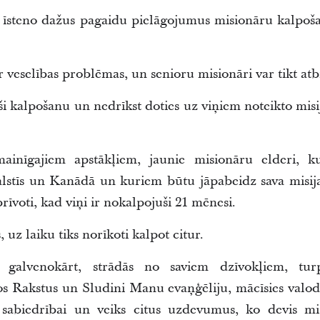
i īsteno dažus pagaidu pielāgojumus misionāru kalpoš
r veselības problēmas, un senioru misionāri var tikt atb
ši kalpošanu un nedrīkst doties uz viņiem noteikto misija
mainīgajiem apstākļiem, jaunie misionāru elderi, k
alstīs un Kanādā un kuriem būtu jāpabeidz sava misija
brīvoti, kad viņi ir nokalpojuši 21 mēnesi.
 uz laiku tiks norīkoti kalpot citur.
, galvenokārt, strādās no saviem dzīvokļiem, tur
tos Rakstus un Sludini Manu evaņģēliju, mācīsies valod
s sabiedrībai un veiks citus uzdevumus, ko devis mis