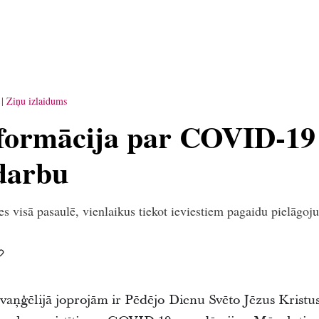
Ziņu izlaidums
formācija par COVID-19 
darbu
es visā pasaulē, vienlaikus tiekot ieviestiem pagaidu pielāgo
vaņģēlijā joprojām ir Pēdējo Dienu Svēto Jēzus Kristus