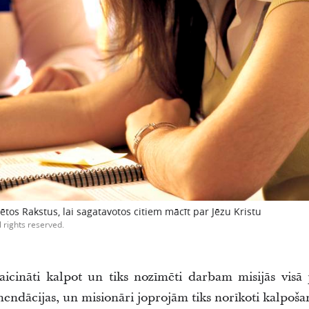
ētos Rakstus, lai sagatavotos citiem mācīt par Jēzu Kristu
l rights reserved.
 aicināti kalpot un tiks nozīmēti darbam misijās visā
ndācijas, un misionāri joprojām tiks norīkoti kalpošan