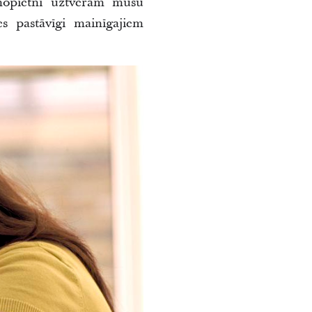
 nopietni uztveram mūsu
s pastāvīgi mainīgajiem