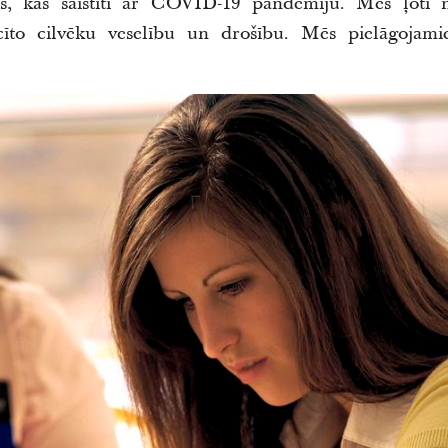
ļos, kas saistīti ar COVID-19 pandēmiju. Mēs ļoti
to cilvēku veselību un drošību. Mēs pielāgojamie