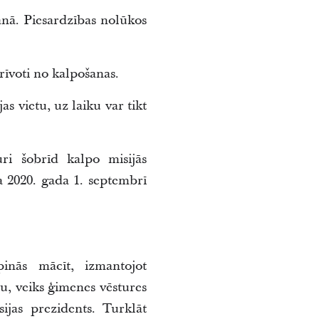
anā. Piesardzības nolūkos
rīvoti no kalpošanas.
s vietu, uz laiku var tikt
uri šobrīd kalpo misijās
 2020. gada 1. septembrī
pinās mācīt, izmantojot
u, veiks ģimenes vēstures
ijas prezidents. Turklāt