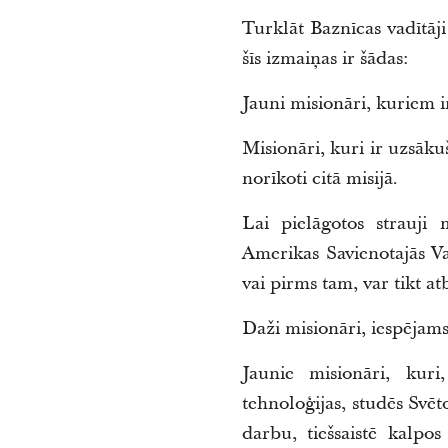
Turklāt Baznīcas vadītāj
šīs izmaiņas ir šādas:
Jauni misionāri, kuriem i
Misionāri, kuri ir uzsāku
norīkoti citā misijā.
Lai pielāgotos strauji 
Amerikas Savienotajās V
vai pirms tam, var tikt at
Daži misionāri, iespējams,
Jaunie misionāri, kuri
tehnoloģijas, studēs Svē
darbu, tiešsaistē kalpo