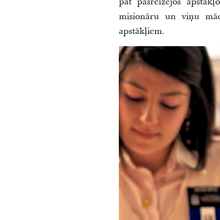
pat pašreizējos apstāk
misionāru un viņu mācī
apstākļiem.