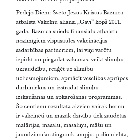
Pēdējo Dienu Svēto Jēzus Kristus Baznīca
atbalsta Vakcīnu aliansi „Gavi” kopš 2011.
gada. Baznīca sniedz finansiālu atbalstu
nozīmīgiem vispasaules vakcinācijas
sadarbības partneriem, lai viņi varētu
iepirkt un piegādāt vakcīnas, veikt slimību
uzraudzību, reaģēt uz slimību
uzliesmojumiem, apmācīt veselības aprūpes
darbiniekus un izstrādāt slimību
izskaušanas un apkarošanas programmas.
Šo centienu rezultātā aizvien vairāk bērnu
ir vakcinēti un mazāk dzīvību tiek zaudētas
malārijas, masalu, masaliņu, māšu un
jaundzimušo stingumkrampju, poliomielīta,