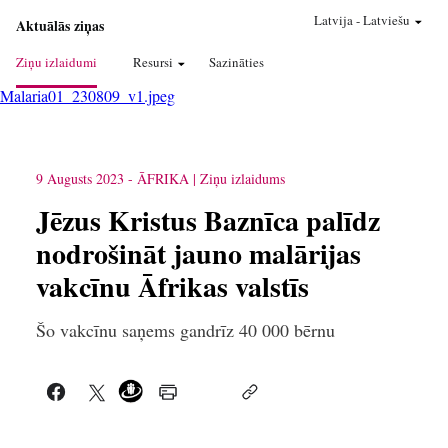
Latvija
-
Latviešu
Aktuālās ziņas
Ziņu izlaidumi
Resursi
Sazināties
Malaria01_230809_v1.jpeg
9 Augusts 2023
-
ĀFRIKA
Ziņu izlaidums
Jēzus Kristus Baznīca palīdz
nodrošināt jauno malārijas
vakcīnu Āfrikas valstīs
Šo vakcīnu saņems gandrīz 40 000 bērnu