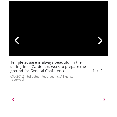
Temple Square is always beautiful in the
springtime. Gardeners work to prepare the
ground for General Conference.
1
/
2
© 2012 Intellectual Reserve, Inc. All rights
reserved.