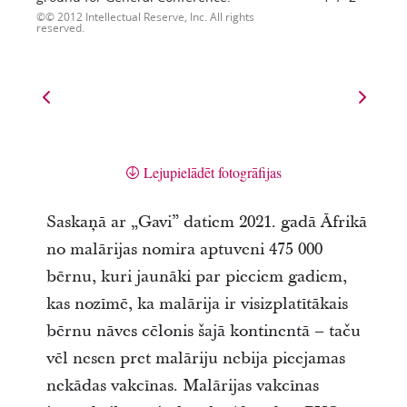
© 2012 Intellectual Reserve, Inc. All rights
reserved.
Lejupielādēt fotogrāfijas
Saskaņā ar „Gavi” datiem 2021. gadā Āfrikā
no malārijas nomira aptuveni 475 000
bērnu, kuri jaunāki par pieciem gadiem,
kas nozīmē, ka malārija ir visizplatītākais
bērnu nāves cēlonis šajā kontinentā – taču
vēl nesen pret malāriju nebija pieejamas
nekādas vakcīnas. Malārijas vakcīnas