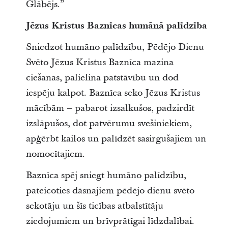
Glābējs.”
Jēzus Kristus Baznīcas humānā palīdzība
Sniedzot humāno palīdzību, Pēdējo Dienu
Svēto Jēzus Kristus Baznīca mazina
ciešanas, palielina patstāvību un dod
iespēju kalpot. Baznīca seko Jēzus Kristus
mācībām – pabarot izsalkušos, padzirdīt
izslāpušos, dot patvērumu svešiniekiem,
apģērbt kailos un palīdzēt sasirgušajiem un
nomocītajiem.
Baznīca spēj sniegt humāno palīdzību,
pateicoties dāsnajiem pēdējo dienu svēto
sekotāju un šīs ticības atbalstītāju
ziedojumiem un brīvprātīgai līdzdalībai.