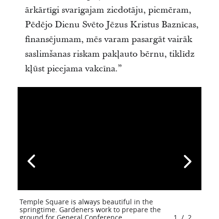
ārkārtīgi svarīgajam ziedotāju, piemēram,
Pēdējo Dienu Svēto Jēzus Kristus Baznīcas,
finansējumam, mēs varam pasargāt vairāk
saslimšanas riskam pakļauto bērnu, tiklīdz
kļūst pieejama vakcīna.”
Temple Square is always beautiful in the
springtime. Gardeners work to prepare the
ground for General Conference.
1
/
2