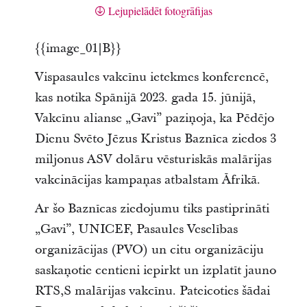
Lejupielādēt fotogrāfijas
{{image_01|B}}
Vispasaules vakcīnu ietekmes konferencē,
kas notika Spānijā 2023. gada 15. jūnijā,
Vakcīnu alianse „Gavi” paziņoja, ka Pēdējo
Dienu Svēto Jēzus Kristus Baznīca ziedos 3
miljonus ASV dolāru vēsturiskās malārijas
vakcinācijas kampaņas atbalstam Āfrikā.
Ar šo Baznīcas ziedojumu tiks pastiprināti
„Gavi”, UNICEF, Pasaules Veselības
organizācijas (PVO) un citu organizāciju
saskaņotie centieni iepirkt un izplatīt jauno
RTS,S malārijas vakcīnu. Pateicoties šādai