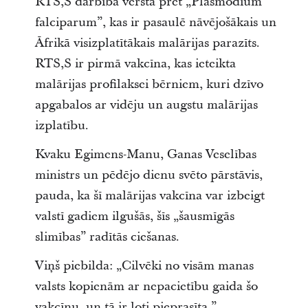
RTS,S darbība vērsta pret „Plasmodium
falciparum”, kas ir pasaulē nāvējošākais un
Āfrikā visizplatītākais malārijas parazīts.
RTS,S ir pirmā vakcīna, kas ieteikta
malārijas profilaksei bērniem, kuri dzīvo
apgabalos ar vidēju un augstu malārijas
izplatību.
Kvaku Egimens-Manu, Ganas Veselības
ministrs un pēdējo dienu svēto pārstāvis,
pauda, ka šī malārijas vakcīna var izbeigt
valstī gadiem ilgušās, šīs „šausmīgās
slimības” radītās ciešanas.
Viņš piebilda: „Cilvēki no visām manas
valsts kopienām ar nepacietību gaida šo
vakcīnu, un tā ir ļoti pieprasīta.”