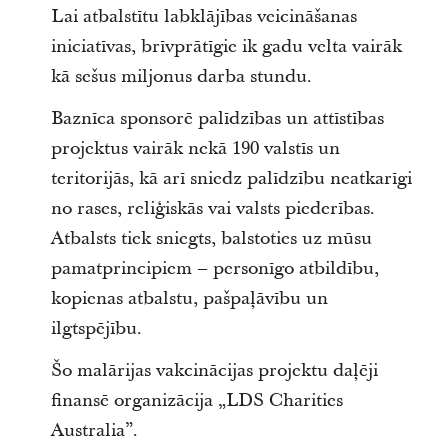
Lai atbalstītu labklājības veicināšanas
iniciatīvas, brīvprātīgie ik gadu velta vairāk
kā sešus miljonus darba stundu.
Baznīca sponsorē palīdzības un attīstības
projektus vairāk nekā 190 valstīs un
teritorijās, kā arī sniedz palīdzību neatkarīgi
no rases, reliģiskās vai valsts piederības.
Atbalsts tiek sniegts, balstoties uz mūsu
pamatprincipiem – personīgo atbildību,
kopienas atbalstu, pašpaļāvību un
ilgtspējību.
Šo malārijas vakcinācijas projektu daļēji
finansē organizācija „LDS Charities
Australia”.