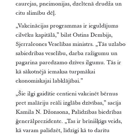
caurejas, pneimonijas, dzeltenā drudža un
citu slimību dēļ.
„Vakcinācijas programmas ir ieguldījums
cilvēku kapitālā,” bilst Ostins Dembijs,
Sjerraleones Veselības ministrs. „Tās uzlabo
sabiedrības veselību, darba ražīgumu un
pagarina paredzamo dzīves ilgumu. Tās ir
kā sākotnējā iemaksa turpmākai
ekonomiskajai labklājībai.”
„Šie ilgi gaidītie centieni vakcinēt bērnus
pret malāriju reāli izglābs dzīvības,” sacīja
Kamila N. Džonsona, Palīdzības biedrības
ģenerālprezidente. „Tas ir brīnišķīgs veids,
kā varam palīdzēt, līdzīgi kā to darītu