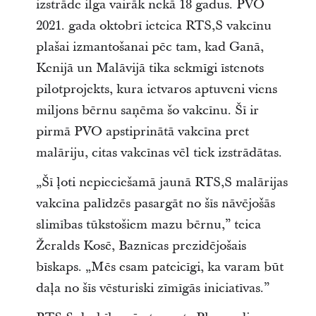
izstrāde ilga vairāk nekā 18 gadus. PVO
2021. gada oktobrī ieteica RTS,S vakcīnu
plašai izmantošanai pēc tam, kad Ganā,
Kenijā un Malāvijā tika sekmīgi īstenots
pilotprojekts, kura ietvaros aptuveni viens
miljons bērnu saņēma šo vakcīnu. Šī ir
pirmā PVO apstiprinātā vakcīna pret
malāriju, citas vakcīnas vēl tiek izstrādātas.
„Šī ļoti nepieciešamā jaunā RTS,S malārijas
vakcīna palīdzēs pasargāt no šīs nāvējošās
slimības tūkstošiem mazu bērnu,” teica
Žeralds Kosē, Baznīcas prezidējošais
bīskaps. „Mēs esam pateicīgi, ka varam būt
daļa no šīs vēsturiski zīmīgās iniciatīvas.”