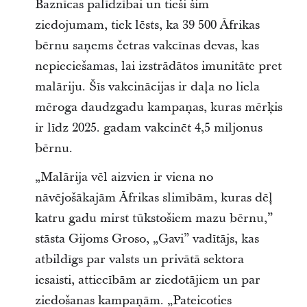
Baznīcas palīdzībai un tieši šim
ziedojumam, tiek lēsts, ka 39 500 Āfrikas
bērnu saņems četras vakcīnas devas, kas
nepieciešamas, lai izstrādātos imunitāte pret
malāriju. Šīs vakcinācijas ir daļa no liela
mēroga daudzgadu kampaņas, kuras mērķis
ir līdz 2025. gadam vakcinēt 4,5 miljonus
bērnu.
„Malārija vēl aizvien ir viena no
nāvējošākajām Āfrikas slimībām, kuras dēļ
katru gadu mirst tūkstošiem mazu bērnu,”
stāsta Gijoms Groso, „Gavi” vadītājs, kas
atbildīgs par valsts un privātā sektora
iesaisti, attiecībām ar ziedotājiem un par
ziedošanas kampaņām. „Pateicoties