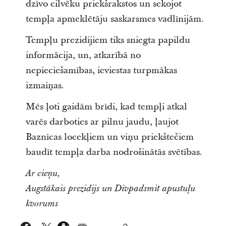
dzīvo cilvēku priekšrakstos un sekojot
tempļa apmeklētāju saskarsmes vadlīnijām.
Tempļu prezidijiem tiks sniegta papildu
informācija, un, atkarībā no
nepieciešamības, ieviestas turpmākas
izmaiņas.
Mēs ļoti gaidām brīdi, kad tempļi atkal
varēs darboties ar pilnu jaudu, ļaujot
Baznīcas locekļiem un viņu priekštečiem
baudīt tempļa darba nodrošinātās svētības.
Ar cieņu,
Augstākais prezidijs un Divpadsmit apustuļu
kvorums