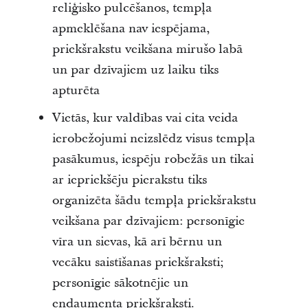
reliģisko pulcēšanos, tempļa
apmeklēšana nav iespējama,
priekšrakstu veikšana mirušo labā
un par dzīvajiem uz laiku tiks
apturēta
Vietās, kur valdības vai cita veida
ierobežojumi neizslēdz visus tempļa
pasākumus, iespēju robežās un tikai
ar iepriekšēju pierakstu tiks
organizēta šādu tempļa priekšrakstu
veikšana par dzīvajiem: personīgie
vīra un sievas, kā arī bērnu un
vecāku saistīšanas priekšraksti;
personīgie sākotnējie un
endaumenta priekšraksti.