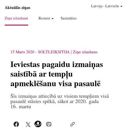
Latvija
-
Latviešu
Aktuālās ziņas
Ziņu izlaidumi
Resursi
Sazināties
15 Marts 2020
-
SOLTLEIKSITIJA
Ziņu izlaidums
Ieviestas pagaidu izmaiņas
saistībā ar tempļu
apmeklēšanu visa pasaulē
Šīs izmaiņas attiecībā uz visiem tempļiem visā
pasaulē stāsies spēkā, sākot ar 2020. gada
16. martu