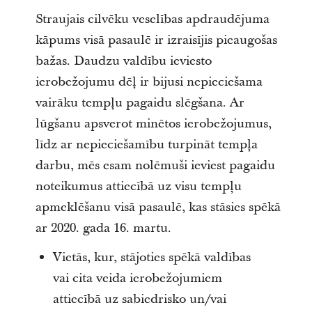
Straujais cilvēku veselības apdraudējuma
kāpums visā pasaulē ir izraisījis pieaugošas
bažas. Daudzu valdību ieviesto
ierobežojumu dēļ ir bijusi nepieciešama
vairāku tempļu pagaidu slēgšana. Ar
lūgšanu apsverot minētos ierobežojumus,
līdz ar nepieciešamību turpināt tempļa
darbu, mēs esam nolēmuši ieviest pagaidu
noteikumus attiecībā uz visu tempļu
apmeklēšanu visā pasaulē, kas stāsies spēkā
ar 2020. gada 16. martu.
Vietās, kur, stājoties spēkā valdības
vai cita veida ierobežojumiem
attiecībā uz sabiedrisko un/vai