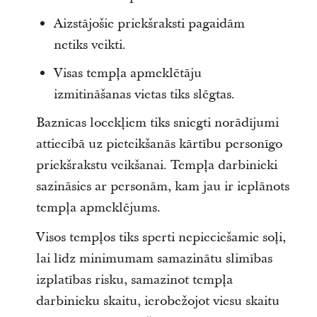
Aizstājošie priekšraksti pagaidām
netiks veikti.
Visas tempļa apmeklētāju
izmitināšanas vietas tiks slēgtas.
Baznīcas locekļiem tiks sniegti norādījumi
attiecībā uz pieteikšanās kārtību personīgo
priekšrakstu veikšanai. Tempļa darbinieki
sazināsies ar personām, kam jau ir ieplānots
tempļa apmeklējums.
Visos tempļos tiks sperti nepieciešamie soļi,
lai līdz minimumam samazinātu slimības
izplatības risku, samazinot tempļa
darbinieku skaitu, ierobežojot viesu skaitu