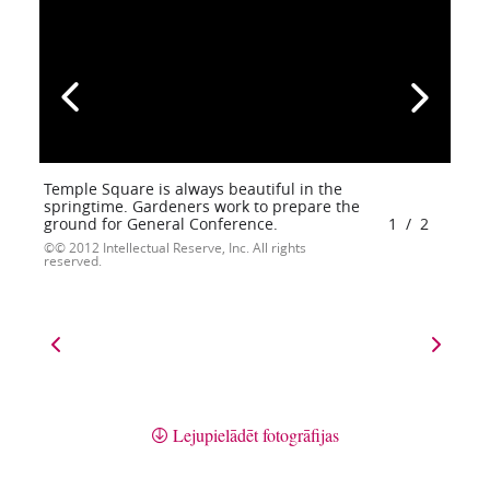
Temple Square is always beautiful in the
springtime. Gardeners work to prepare the
ground for General Conference.
1
/
2
© 2012 Intellectual Reserve, Inc. All rights
reserved.
Lejupielādēt fotogrāfijas