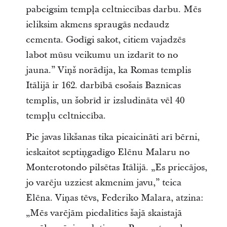
pabeigsim tempļa celtniecības darbu. Mēs
ieliksim akmens spraugās nedaudz
cementa. Godīgi sakot, citiem vajadzēs
labot mūsu veikumu un izdarīt to no
jauna.” Viņš norādīja, ka Romas templis
Itālijā ir 162. darbībā esošais Baznīcas
templis, un šobrīd ir izsludināta vēl 40
tempļu celtniecība.
Pie javas likšanas tika pieaicināti arī bērni,
ieskaitot septiņgadīgo Elēnu Malaru no
Monterotondo pilsētas Itālijā. „Es priecājos,
jo varēju uzziest akmenim javu,” teica
Elēna. Viņas tēvs, Federiko Malara, atzina:
„Mēs varējām piedalīties šajā skaistajā