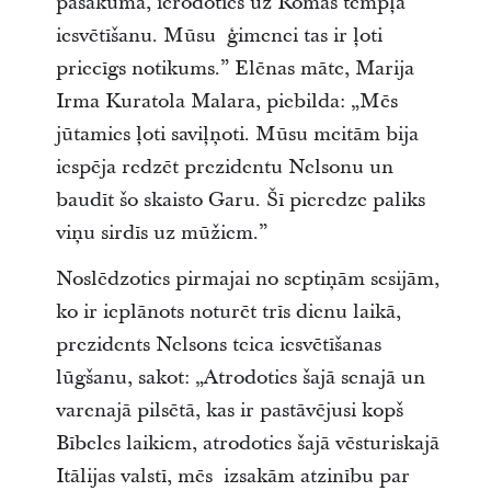
pasākumā, ierodoties uz Romas tempļa
iesvētīšanu. Mūsu ģimenei tas ir ļoti
priecīgs notikums.” Elēnas māte, Marija
Irma Kuratola Malara, piebilda: „Mēs
jūtamies ļoti saviļņoti. Mūsu meitām bija
iespēja redzēt prezidentu Nelsonu un
baudīt šo skaisto Garu. Šī pieredze paliks
viņu sirdīs uz mūžiem.”
Noslēdzoties pirmajai no septiņām sesijām,
ko ir ieplānots noturēt trīs dienu laikā,
prezidents Nelsons teica iesvētīšanas
lūgšanu, sakot: „Atrodoties šajā senajā un
varenajā pilsētā, kas ir pastāvējusi kopš
Bībeles laikiem, atrodoties šajā vēsturiskajā
Itālijas valstī, mēs izsakām atzinību par