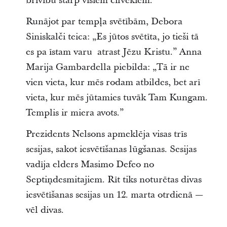
brīvību starp visiem cilvēkiem.”
Runājot par tempļa svētībām, Debora
Siniskalči teica: „Es jūtos svētīta, jo tieši tā
es pa īstam varu atrast Jēzu Kristu.” Anna
Marija Gambardella piebilda: „Tā ir ne
vien vieta, kur mēs rodam atbildes, bet arī
vieta, kur mēs jūtamies tuvāk Tam Kungam.
Templis ir miera avots.”
Prezidents Nelsons apmeklēja visas trīs
sesijas, sakot iesvētīšanas lūgšanas. Sesijas
vadīja elders Masimo Defeo no
Septiņdesmitajiem. Rīt tiks noturētas divas
iesvētīšanas sesijas un 12. marta otrdienā —
vēl divas.