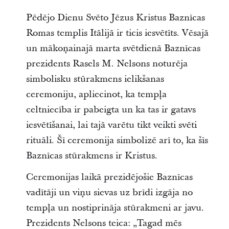
Pēdējo Dienu Svēto Jēzus Kristus Baznīcas
Romas templis Itālijā ir ticis iesvētīts. Vēsajā
un mākoņainajā marta svētdienā Baznīcas
prezidents Rasels M. Nelsons noturēja
simbolisku stūrakmens ielikšanas
ceremoniju, apliecinot, ka tempļa
celtniecība ir pabeigta un ka tas ir gatavs
iesvētīšanai, lai tajā varētu tikt veikti svēti
rituāli. Šī ceremonija simbolizē arī to, ka šīs
Baznīcas stūrakmens ir Kristus.
Ceremonijas laikā prezidējošie Baznīcas
vadītāji un viņu sievas uz brīdi izgāja no
tempļa un nostiprināja stūrakmeni ar javu.
Prezidents Nelsons teica: „Tagad mēs