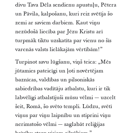
divu Tava Dēla sendienu apustuļu, Pētera
un Pāvila, kalpošanu, kuri reiz svētīja šo
zemi ar saviem darbiem. Kaut viņu
nezūdošā liecība par Jēzu Kristu arī
turpmāk tiktu uzskatīta par vienu no šīs
varenās valsts lielākajām vērtībām!”
Turpinot savu lūgšanu, viņš teica: „Mēs
jūtamies pateicīgi un ļoti novērtējam
baznīcas, valdības un pilsoniskās
sabiedrības vadītāju atbalstu, kuri ir tik
labvēlīgi atbalstījuši mūsu vēlmi — uzcelt
šeit, Romā, šo svēto templi. Lūdzu, svētī
viņus par viņu laipnību un stiprini viņu
nerimstošo vēlmi — saglabāt reliģijas