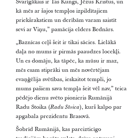
Svarīgākais ir Tas Kungs, Jēzus Kristus, un
kā mēs ar šajos tempļos izpildītajiem
priekšrakstiem un derībām varam saistīt
sevi ar Viņu,” pamācīja elders Bednārs.
„Baznīcas ceļš šeit ir tikai sācies. Lielākā
daļa no mums ir pirmās paaudzes locekļi.
Un es domāju, ka tāpēc, ka mūsu ir maz,
mēs esam stiprāki un mēs novērtējam
evaņģēlija svētības, ieskaitot templi, jo
mums pašiem sava tempļa šeit vēl nav,” teica
pēdējo dienu svēto pionieris Rumānijā
Radu Stoika (
), kurš kalpo par
Radu Stoica
apgabala prezidentu Brasovā.
Šobrīd Rumānijā, kas pareizticīgo