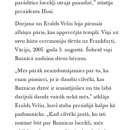
parādīties locekļi otrajā paaudzē,” stāstīja
prezidents Husi.
Dorjana un Eralds Veliu bija pirmais
albāņu pāris, kas apprecējās templī. Viņi uz
savu kāzu ceremoniju devās uz Frankfurti,
Vāciju, 2005. gada 3. augustā. Šobrīd viņi
Baznīcā audzina divus bērnus.
„Mēs pārāk neaizdomājamies par to, ka
esam pionieri, jo ir daudzi cilvēki, kas
Baznīcas dzīvē ir iesaistījušies un tās labā
darījuši daudz vairāk nekā mēs,” atklāja
Eralds Veliu, kurš staba prezidijā kalpo kā
padomnieks. „Kad cilvēki jautā, ko īsti
nozīmē būt par Baznīcas locekli, mēs