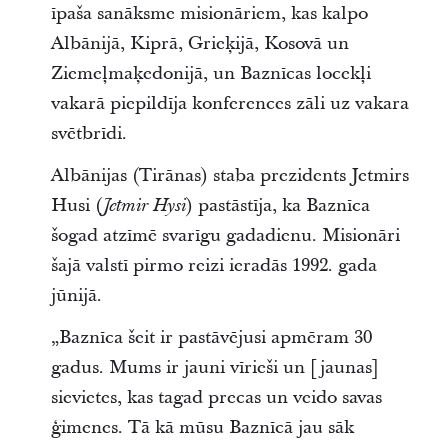
īpaša sanāksme misionāriem, kas kalpo
Albānijā, Kiprā, Grieķijā, Kosovā un
Ziemeļmaķedonijā, un Baznīcas locekļi
vakarā piepildīja konferences zāli uz vakara
svētbrīdi.
Albānijas (Tirānas) staba prezidents Jetmirs
Husi (
) pastāstīja, ka Baznīca
Jetmir Hysi
šogad atzīmē svarīgu gadadienu. Misionāri
šajā valstī pirmo reizi ieradās 1992. gada
jūnijā.
„Baznīca šeit ir pastāvējusi apmēram 30
gadus. Mums ir jauni vīrieši un [jaunas]
sievietes, kas tagad precas un veido savas
ģimenes. Tā kā mūsu Baznīcā jau sāk