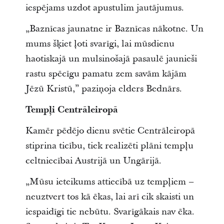
iespējams uzdot apustulim jautājumus.
„Baznīcas jaunatne ir Baznīcas nākotne. Un
mums šķiet ļoti svarīgi, lai mūsdienu
haotiskajā un mulsinošajā pasaulē jaunieši
rastu spēcīgu pamatu zem savām kājām
Jēzū Kristū,” paziņoja elders Bednārs.
Tempļi Centrāleiropā
Kamēr pēdējo dienu svētie Centrāleiropā
stiprina ticību, tiek realizēti plāni tempļu
celtniecībai Austrijā un Ungārijā.
„Mūsu ieteikums attiecībā uz tempļiem –
neuztvert tos kā ēkas, lai arī cik skaisti un
iespaidīgi tie nebūtu. Svarīgākais nav ēka.