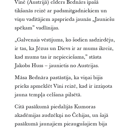
Vīnē (Austrijā) elders Bednārs īpašā
tikšanās reizē ar padsmitgadniekiem un
viņu vadītājiem apsprieda jaunās „Jauniešu
spēkam” vadlīnijas.
„Galvenais vēstījums, ko šodien sadzirdēju,
ir tas, ka Jēzus un Dievs ir ar mums ikreiz,
kad mums tas ir nepieciešams,” stāsta
Jakobs Huss – jaunietis no Austrijas.
Māsa Bednāra pastāstīja, ka viņai bijis
prieks apmeklēt Vīni reizē, kad ir izziņota
jauna tempļa celšana pilsētā.
Citā pasākumā piedalījās Kumoras
akadēmijas audzēkņi no Čehijas, un šajā
pasākumā jaunajiem pieaugušajiem bija