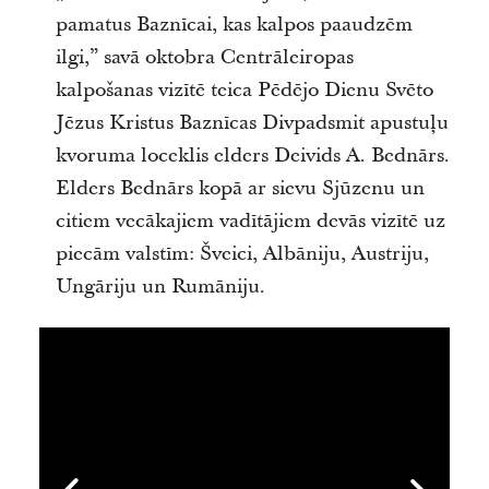
pamatus Baznīcai, kas kalpos paaudzēm
ilgi,” savā oktobra Centrāleiropas
kalpošanas vizītē teica Pēdējo Dienu Svēto
Jēzus Kristus Baznīcas Divpadsmit apustuļu
kvoruma loceklis elders Deivids A. Bednārs.
Elders Bednārs kopā ar sievu Sjūzenu un
citiem vecākajiem vadītājiem devās vizītē uz
piecām valstīm: Šveici, Albāniju, Austriju,
Ungāriju un Rumāniju.