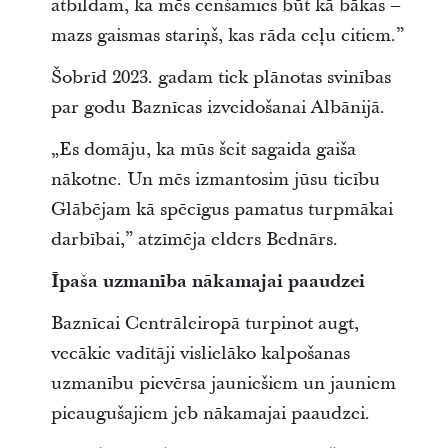
atbildam, ka mēs cenšamies būt kā bākas –
mazs gaismas stariņš, kas rāda ceļu citiem.”
Šobrīd 2023. gadam tiek plānotas svinības
par godu Baznīcas izveidošanai Albānijā.
„Es domāju, ka mūs šeit sagaida gaiša
nākotne. Un mēs izmantosim jūsu ticību
Glābējam kā spēcīgus pamatus turpmākai
darbībai,” atzīmēja elders Bednārs.
Īpaša uzmanība nākamajai paaudzei
Baznīcai Centrāleiropā turpinot augt,
vecākie vadītāji vislielāko kalpošanas
uzmanību pievērsa jauniešiem un jauniem
pieaugušajiem jeb nākamajai paaudzei.