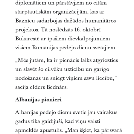
diplomātiem un pārstāvjiem no citām
starptautiskām organizācijām, kas ar
Baznīcu sadarbojas dažādos humanitāros
projektos. Tā noslēdzās 16. oktobrī
Bukarestē ar īpašiem dievkalpojumiem
visiem Rumānijas pēdējo dienu svētajiem.
„Mēs jutām, ka ir pienācis laiks atgriezties
un slavēt šo cilvēku uzticību un garīgo
nodošanas un sniegt viņiem savu liecību,”
sacīja elders Bednārs.
Albānijas pionieri
Albānijas pēdējo dienu svētie jau vairākus
gadus tika gaidījuši, kad viņu valsti
apmeklēs apustulis. „Man šķiet, ka pārsvarā