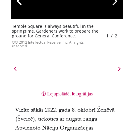
Temple Square is always beautiful in the
springtime. Gardeners work to prepare the
ground for General Conference.
1
/
2
© 2012 Intellectual Reserve, Inc. All rights
reserved.
Lejupielādēt fotogrāfijas
Vizīte sākās 2022. gada 8. oktobrī Ženēvā
(Šveicē), tiekoties ar augsta ranga
Apvienoto Nāciju Organizācijas