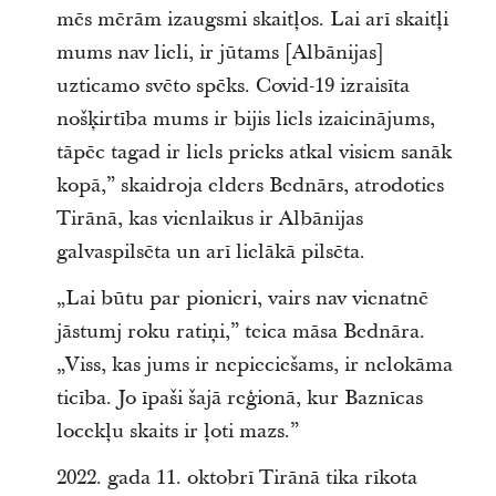
mēs mērām izaugsmi skaitļos. Lai arī skaitļi
mums nav lieli, ir jūtams [Albānijas]
uzticamo svēto spēks. Covid-19 izraisīta
nošķirtība mums ir bijis liels izaicinājums,
tāpēc tagad ir liels prieks atkal visiem sanāk
kopā,” skaidroja elders Bednārs, atrodoties
Tirānā, kas vienlaikus ir Albānijas
galvaspilsēta un arī lielākā pilsēta.
„Lai būtu par pionieri, vairs nav vienatnē
jāstumj roku ratiņi,” teica māsa Bednāra.
„Viss, kas jums ir nepieciešams, ir nelokāma
ticība. Jo īpaši šajā reģionā, kur Baznīcas
locekļu skaits ir ļoti mazs.”
2022. gada 11. oktobrī Tirānā tika rīkota