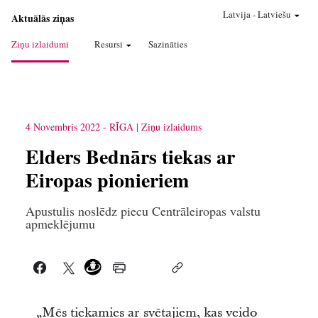
Latvija
-
Latviešu
Aktuālās ziņas
Ziņu izlaidumi
Resursi
Sazināties
4 Novembris 2022
-
RĪGA
Ziņu izlaidums
Elders Bednārs tiekas ar
Eiropas pionieriem
Apustulis noslēdz piecu Centrāleiropas valstu
apmeklējumu
„Mēs tiekamies ar svētajiem, kas veido