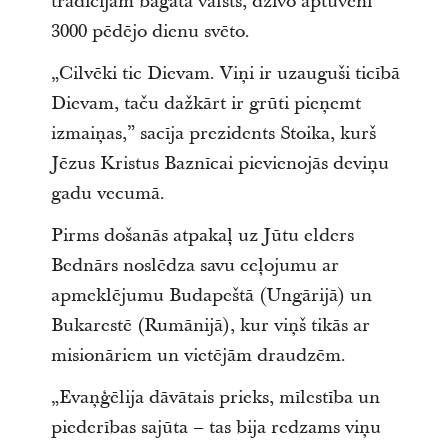
tradīcijām bagāta valsts, dzīvo aptuveni
3000 pēdējo dienu svēto.
„Cilvēki tic Dievam. Viņi ir uzauguši ticībā
Dievam, taču dažkārt ir grūti pieņemt
izmaiņas,” sacīja prezidents Stoika, kurš
Jēzus Kristus Baznīcai pievienojās deviņu
gadu vecumā.
Pirms došanās atpakaļ uz Jūtu elders
Bednārs noslēdza savu ceļojumu ar
apmeklējumu Budapeštā (Ungārijā) un
Bukarestē (Rumānijā), kur viņš tikās ar
misionāriem un vietējām draudzēm.
„Evaņģēlija dāvātais prieks, mīlestība un
piederības sajūta – tas bija redzams viņu