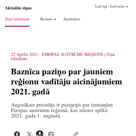
Latvija
-
Latviešu
Aktuālās ziņas
Ziņu izlaidumi
Resursi
Sazināties
22 Aprīlis 2021
-
EIROPAS AUSTRUMU REĢIONS
Ziņu
izlaidums
Baznīca paziņo par jauniem
reģionu vadītāju aicinājumiem
2021. gadā
Augstākais prezidijs ir paziņojis par izmaiņām
Eiropas austrumu reģionā, kas stāsies spēkā
2021. gada 1. augustā.