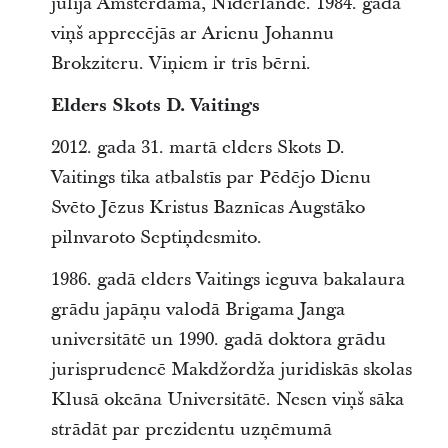
jūlijā Amsterdamā, Nīderlandē. 1984. gadā
viņš apprecējās ar Arienu Johannu
Brokziteru. Viņiem ir trīs bērni.
Elders Skots D. Vaitings
2012. gada 31. martā elders Skots D.
Vaitings tika atbalstīs par Pēdējo Dienu
Svēto Jēzus Kristus Baznīcas Augstāko
pilnvaroto Septiņdesmito.
1986. gadā elders Vaitings ieguva bakalaura
grādu japāņu valodā Brigama Janga
universitātē un 1990. gadā doktora grādu
jurisprudencē Makdžordža juridiskās skolas
Klusā okeāna Universitātē. Nesen viņš sāka
strādāt par prezidentu uzņēmumā