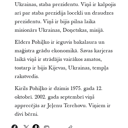
Ukrainas, staba prezidentu. Viņš ir kalpojis
arī par staba prezidija locekli un draudzes
prezidentu. Viņš ir bijis pilna laika
misionārs Ukrainas, Doņetskas, misijā.
Elders Pohiļko ir ieguvis bakalaura un
maģistra grādu ekonomikā. Savas karjeras
laikā viņš ir strādājis vairākos amatos,
tostarp ir bijis Kijevas, Ukrainas, tempļa
rakstvedis.
Kirils Pohiļko ir dzimis 1975. gada 12.
oktobrī. 2002. gada septembrī viņš
apprecējās ar Jeļenu Terehovu. Viņiem ir
divi bērni.