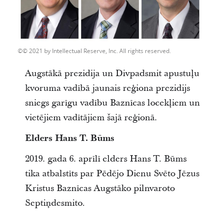
© 2021 by Intellectual Reserve, Inc. All rights reserved.
Augstākā prezidija un Divpadsmit apustuļu
kvoruma vadībā jaunais reģiona prezidijs
sniegs garīgu vadību Baznīcas locekļiem un
vietējiem vadītājiem šajā reģionā.
Elders Hans T. Būms
2019. gada 6. aprīlī elders Hans T. Būms
tika atbalstīts par Pēdējo Dienu Svēto Jēzus
Kristus Baznīcas Augstāko pilnvaroto
Septiņdesmito.