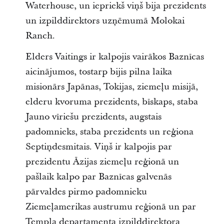
Waterhouse, un iepriekš viņš bija prezidents
un izpilddirektors uzņēmumā Molokai
Ranch.
Elders Vaitings ir kalpojis vairākos Baznīcas
aicinājumos, tostarp bijis pilna laika
misionārs Japānas, Tokijas, ziemeļu misijā,
elderu kvoruma prezidents, bīskaps, staba
Jauno vīriešu prezidents, augstais
padomnieks, staba prezidents un reģiona
Septiņdesmitais. Viņš ir kalpojis par
prezidentu Āzijas ziemeļu reģionā un
pašlaik kalpo par Baznīcas galvenās
pārvaldes pirmo padomnieku
Ziemeļamerikas austrumu reģionā un par
Tempļa departamenta izpilddirektora