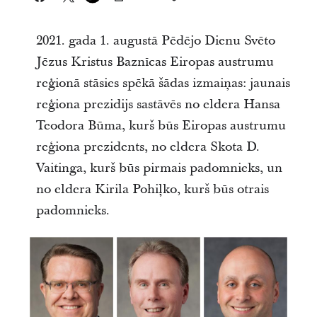
2021. gada 1. augustā Pēdējo Dienu Svēto
Jēzus Kristus Baznīcas Eiropas austrumu
reģionā stāsies spēkā šādas izmaiņas: jaunais
reģiona prezidijs sastāvēs no eldera Hansa
Teodora Būma, kurš būs Eiropas austrumu
reģiona prezidents, no eldera Skota D.
Vaitinga, kurš būs pirmais padomnieks, un
no eldera Kirila Pohiļko, kurš būs otrais
padomnieks.