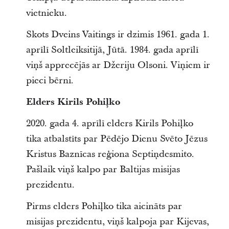
vietnieku.
Skots Dveins Vaitings ir dzimis 1961. gada 1.
aprīlī Soltleiksitijā, Jūtā. 1984. gada aprīlī
viņš apprecējās ar Džeriju Olsoni. Viņiem ir
pieci bērni.
Elders Kirils Pohiļko
2020. gada 4. aprīlī elders Kirils Pohiļko
tika atbalstīts par Pēdējo Dienu Svēto Jēzus
Kristus Baznīcas reģiona Septiņdesmito.
Pašlaik viņš kalpo par Baltijas misijas
prezidentu.
Pirms elders Pohiļko tika aicināts par
misijas prezidentu, viņš kalpoja par Kijevas,