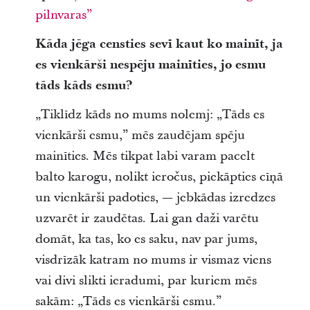
pilnvaras”
Kāda jēga censties sevī kaut ko mainīt, ja
es vienkārši nespēju mainīties, jo esmu
tāds kāds esmu?
„Tiklīdz kāds no mums nolemj: „Tāds es
vienkārši esmu,” mēs zaudējam spēju
mainīties. Mēs tikpat labi varam pacelt
balto karogu, nolikt ieročus, piekāpties cīņā
un vienkārši padoties, — jebkādas izredzes
uzvarēt ir zaudētas. Lai gan daži varētu
domāt, ka tas, ko es saku, nav par jums,
visdrīzāk katram no mums ir vismaz viens
vai divi slikti ieradumi, par kuriem mēs
sakām: „Tāds es vienkārši esmu.”