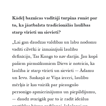
Kādēļ baznīcas vadītāji turpina runāt par
to, ka jāatbalsta tradicionālās laulības
starp vīrieti un sievieti?
„Lai gan daudzas valdības un labu nodomu
vadīti cilvēki ir izmainījuši laulību
definīciju, Tas Kungs to nav darījis. Jau kopš
pašiem pirmsākumiem Dievs ir noteicis, ka
laulība ir starp vīrieti un sievieti — Ādamu
un Ievu. Saskaņā ar Viņa ieceri, laulību
mērķis ir kas vairāk par pieaugušo
personīgo apmierinājumu un piepildījumu,
— daudz svarīgāk par to ir radīt ideālus