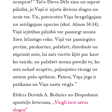
nesaprot!” Taču Dieva Dēls zina un saprot
pilnībā, jo Viņš ir izjutis ikviena slogus un
nesis tos. Un, pateicoties Viņa bezgalīgajam
un mūžīgajam upurim (skat. Almas 34:14),
Viņš iejūtības pilnībā var pasniegt mums
Savu žēlastīgo roku. Viņš var pasniegties
pretim, pieskarties, palīdzēt, dziedināt un
stiprināt mūs, lai mēs varētu kļūt par kaut
ko vairāk, un palīdzēt mums paveikt to, ko
mēs nekad nespētu, paļaujoties vienīgi uz
saviem pašu spēkiem. Patiesi, Viņa jūgs ir
patīkams un Viņa nasta viegla.”
Elders Deivids A. Bednārs no Divpadsmit
apustuļu kvoruma,
„Viegli nest savus
slogus”