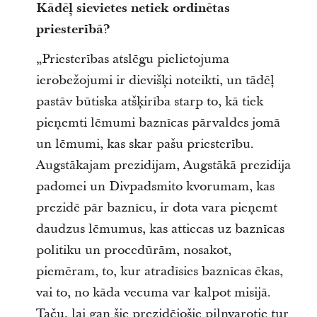
Kādēļ sievietes netiek ordinētas
priesterībā?
„Priesterības atslēgu pielietojuma
ierobežojumi ir dievišķi noteikti, un tādēļ
pastāv būtiska atšķirība starp to, kā tiek
pieņemti lēmumi baznīcas pārvaldes jomā
un lēmumi, kas skar pašu priesterību.
Augstākajam prezidijam, Augstākā prezidija
padomei un Divpadsmito kvorumam, kas
prezidē pār baznīcu, ir dota vara pieņemt
daudzus lēmumus, kas attiecas uz baznīcas
politiku un procedūrām, nosakot,
piemēram, to, kur atradīsies baznīcas ēkas,
vai to, no kāda vecuma var kalpot misijā.
Taču, lai gan šie prezidējošie pilnvarotie tur