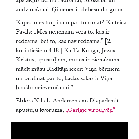
apstākļus bērnu radīšanai, lološanai un
audzināšanai. Ģimenes ir debesu dārgums.
Kāpēc mēs turpinām par to runāt? Kā teica
Pāvils: „Mēs neņemam vērā to, kas ir
redzams, bet to, kas nav redzams.” [2.
korintiešiem 4:18.] Kā Tā Kunga, Jēzus
Kristus, apustuļiem, mums ir pienākums
mācīt mūsu Radītāja ieceri Viņa bērniem
un brīdināt par to, kādas sekas ir Viņa
baušļu neievērošanai.”
Elders Nīls L. Andersens no Divpadsmit
apustuļu kvoruma,
„Garīgie virpuļvēji”