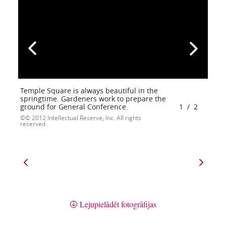
Temple Square is always beautiful in the
springtime. Gardeners work to prepare the
ground for General Conference.
1
/
2
© 2012 Intellectual Reserve, Inc. All rights
reserved.
Lejupielādēt fotogrāfijas