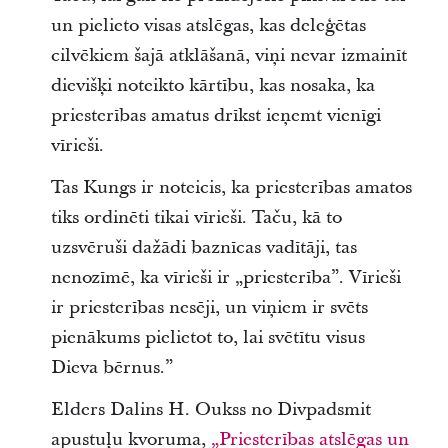
un pielieto visas atslēgas, kas deleģētas
cilvēkiem šajā atklāšanā, viņi nevar izmainīt
dievišķi noteikto kārtību, kas nosaka, ka
priesterības amatus drīkst ieņemt vienīgi
vīrieši.
Tas Kungs ir noteicis, ka priesterības amatos
tiks ordinēti tikai vīrieši. Taču, kā to
uzsvēruši dažādi baznīcas vadītāji, tas
nenozīmē, ka vīrieši ir „priesterība”. Vīrieši
ir priesterības nesēji, un viņiem ir svēts
pienākums pielietot to, lai svētītu visus
Dieva bērnus.”
Elders Dalins H. Oukss no Divpadsmit
apustuļu kvoruma,
„Priesterības atslēgas un