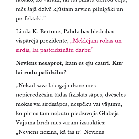
mēs šajā dzīvē kļūstam arvien pilnīgāki un
perfektāki.”
Linda K. Bērtone, Palīdzības biedrības
vispārējā prezidente,
„Meklējam rokas un
sirdis, lai pasteidzinātu darbu”
Neviens nesaprot, kam es eju cauri. Kur
lai rodu palīdzību?
„Nekad savā laicīgajā dzīvē mēs
nepieredzēsim tādas fiziskās sāpes, dvēseles
mokas vai sirdssāpes, nespēku vai vājumu,
ko pirms tam nebūtu piedzīvojis Glābējs.
Vājuma brīdī mēs varam izsaukties:
„Neviens nezina, kā tas ir! Neviens