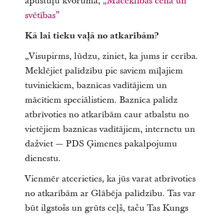
apustuļu kvoruma,
„Māceklības cena un
svētības”
Kā lai tieku vaļā no atkarībām?
„Visupirms, lūdzu, ziniet, ka jums ir cerība.
Meklējiet palīdzību pie saviem mīļajiem
tuviniekiem, baznīcas vadītājiem un
mācītiem speciālistiem. Baznīca palīdz
atbrīvoties no atkarībām caur atbalstu no
vietējiem baznīcas vadītājiem, internetu un
dažviet — PDS Ģimenes pakalpojumu
dienestu.
Vienmēr atcerieties, ka jūs varat atbrīvoties
no atkarībām ar Glābēja palīdzību. Tas var
būt ilgstošs un grūts ceļš, taču Tas Kungs