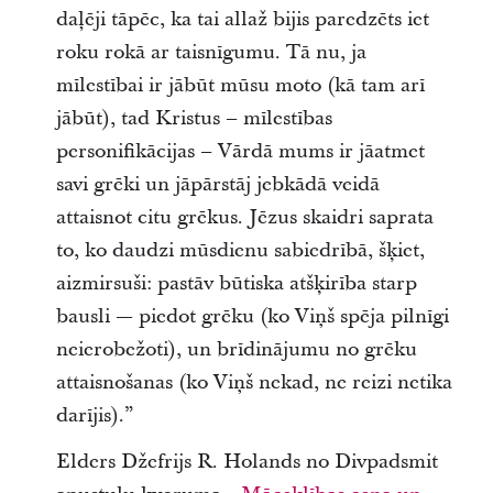
daļēji tāpēc, ka tai allaž bijis paredzēts iet
roku rokā ar taisnīgumu. Tā nu, ja
mīlestībai ir jābūt mūsu moto (kā tam arī
jābūt), tad Kristus – mīlestības
personifikācijas – Vārdā mums ir jāatmet
savi grēki un jāpārstāj jebkādā veidā
attaisnot citu grēkus. Jēzus skaidri saprata
to, ko daudzi mūsdienu sabiedrībā, šķiet,
aizmirsuši: pastāv būtiska atšķirība starp
bausli — piedot grēku (ko Viņš spēja pilnīgi
neierobežoti), un brīdinājumu no grēku
attaisnošanas (ko Viņš nekad, ne reizi netika
darījis).”
Elders Džefrijs R. Holands no Divpadsmit