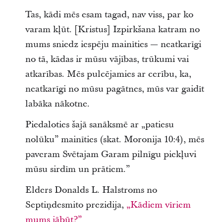
Tas, kādi mēs esam tagad, nav viss, par ko
varam kļūt. [Kristus] Izpirkšana katram no
mums sniedz iespēju mainīties — neatkarīgi
no tā, kādas ir mūsu vājības, trūkumi vai
atkarības. Mēs pulcējamies ar cerību, ka,
neatkarīgi no mūsu pagātnes, mūs var gaidīt
labāka nākotne.
Piedaloties šajā sanāksmē ar „patiesu
nolūku” mainīties (skat. Moronija 10:4), mēs
paveram Svētajam Garam pilnīgu piekļuvi
mūsu sirdīm un prātiem.”
Elders Donalds L. Halstroms no
Septiņdesmito prezidija,
„Kādiem vīriem
mums jābūt?”