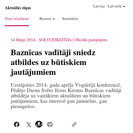
Latvija
-
Latviešu
Aktuālās ziņas
Ziņu izlaidumi
Resursi
Sazināties
14 Jūnijs 2014
-
SOLTLEIKSITIJA
Oficiāls paziņojums
Baznīcas vadītāji sniedz
atbildes uz būtiskiem
jautājumiem
Uzstājoties 2014. gada aprīļa Vispārējā konferencē,
Pēdējo Dienu Svēto Jēzus Kristus Baznīcas vadītāji
atbildēja uz vairākiem aktuāliem un būtiskiem
jautājumiem, kas interesē gan jauniešus, gan
pieaugušos.