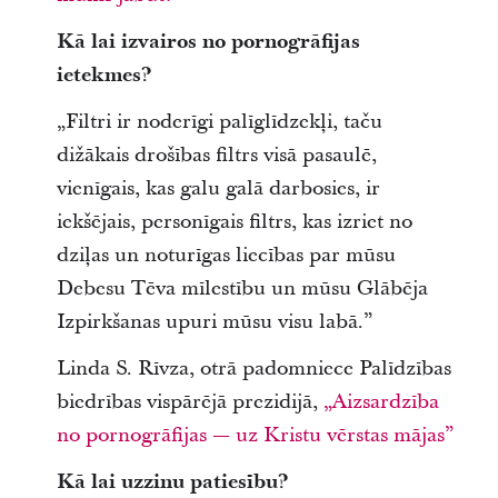
Kā lai izvairos no pornogrāfijas
ietekmes?
„Filtri ir noderīgi palīglīdzekļi, taču
dižākais drošības filtrs visā pasaulē,
vienīgais, kas galu galā darbosies, ir
iekšējais, personīgais filtrs, kas izriet no
dziļas un noturīgas liecības par mūsu
Debesu Tēva mīlestību un mūsu Glābēja
Izpirkšanas upuri mūsu visu labā.”
Linda S. Rīvza, otrā padomniece Palīdzības
biedrības vispārējā prezidijā,
„Aizsardzība
no pornogrāfijas — uz Kristu vērstas mājas”
Kā lai uzzinu patiesību?