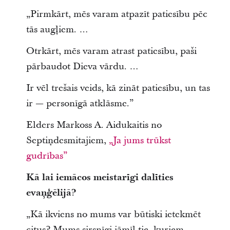
„Pirmkārt, mēs varam atpazīt patiesību pēc
tās augļiem. …
Otrkārt, mēs varam atrast patiesību, paši
pārbaudot Dieva vārdu. …
Ir vēl trešais veids, kā zināt patiesību, un tas
ir — personīgā atklāsme.”
Elders Markoss A. Aidukaitis no
Septiņdesmitajiem,
„Ja jums trūkst
gudrības”
Kā lai iemācos meistarīgi dalīties
evaņģēlijā?
„Kā ikviens no mums var būtiski ietekmēt
citus? Mums sirsnīgi jāmīl tie, kuriem