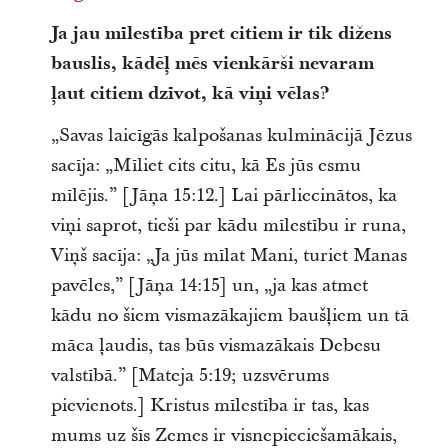
Ja jau mīlestība pret citiem ir tik dižens
bauslis, kādēļ mēs vienkārši nevaram
ļaut citiem dzīvot, kā viņi vēlas?
„Savas laicīgās kalpošanas kulminācijā Jēzus
sacīja: „Mīliet cits citu, kā Es jūs esmu
mīlējis.” [Jāņa 15:12.] Lai pārliecinātos, ka
viņi saprot, tieši par kādu mīlestību ir runa,
Viņš sacīja: „Ja jūs mīlat Mani, turiet Manas
pavēles,” [Jāņa 14:15] un, „ja kas atmet
kādu no šiem vismazākajiem baušļiem un tā
māca ļaudis, tas būs vismazākais Debesu
valstībā.” [Mateja 5:19; uzsvērums
pievienots.] Kristus mīlestība ir tas, kas
mums uz šīs Zemes ir visnepieciešamākais,