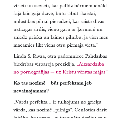
vīrieti un sievieti, kas palīdz bērniem ienākt
šajā laicīgajā dzīvē, būtu jābūt skaistai,
mīlestības pilnai pieredzei, kas saista divas
uzticīgas sirdis, vieno garu ar ķermeni un
sniedz prieka un laimes pilnību, ja vien mēs
mācāmies likt viens otru pirmajā vietā.”
Linda S. Rīvza, otrā padomniece Palīdzības
biedrības vispārējā prezidijā,
„Aizsardzība
no pornogrāfijas — uz Kristu vērstas mājas”
Ko tas nozīmē – būt perfektam jeb
nevainojamam?
„Vārds perfekts… ir tulkojums no grieķu
vārda, kas nozīmē „pilnīgs”. Cenšoties darīt
labāko, ko varam, lai turpinātu derību ceļu,