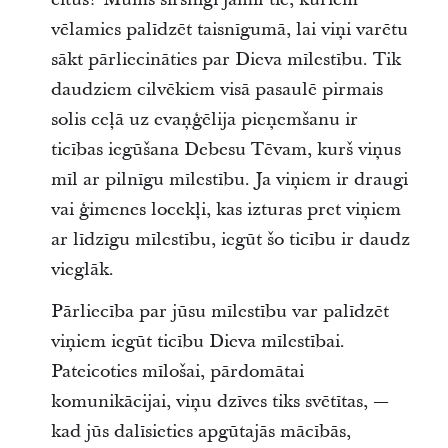
vēlamies palīdzēt taisnīgumā, lai viņi varētu
sākt pārliecināties par Dieva mīlestību. Tik
daudziem cilvēkiem visā pasaulē pirmais
solis ceļā uz evaņģēlija pieņemšanu ir
ticības iegūšana Debesu Tēvam, kurš viņus
mīl ar pilnīgu mīlestību. Ja viņiem ir draugi
vai ģimenes locekļi, kas izturas pret viņiem
ar līdzīgu mīlestību, iegūt šo ticību ir daudz
vieglāk.
Pārliecība par jūsu mīlestību var palīdzēt
viņiem iegūt ticību Dieva mīlestībai.
Pateicoties mīlošai, pārdomātai
komunikācijai, viņu dzīves tiks svētītas, —
kad jūs dalīsieties apgūtajās mācībās,