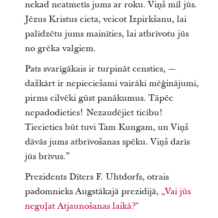
nekad neatmetīs jums ar roku. Viņš mīl jūs.
Jēzus Kristus cieta, veicot Izpirkšanu, lai
palīdzētu jums mainīties, lai atbrīvotu jūs
no grēka valgiem.
Pats svarīgākais ir turpināt censties, —
dažkārt ir nepieciešami vairāki mēģinājumi,
pirms cilvēki gūst panākumus. Tāpēc
nepadodieties! Nezaudējiet ticību!
Tiecieties būt tuvi Tam Kungam, un Viņš
dāvās jums atbrīvošanas spēku. Viņš darīs
jūs brīvus.”
Prezidents Dīters F. Uhtdorfs, otrais
padomnieks Augstākajā prezidijā,
„Vai jūs
neguļat Atjaunošanas laikā?"