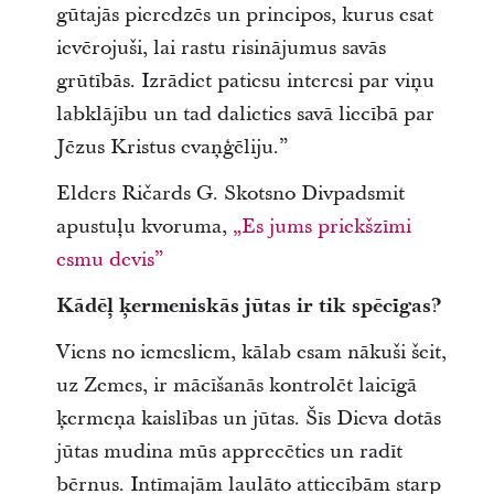
gūtajās pieredzēs un principos, kurus esat
ievērojuši, lai rastu risinājumus savās
grūtībās. Izrādiet patiesu interesi par viņu
labklājību un tad dalieties savā liecībā par
Jēzus Kristus evaņģēliju.”
Elders Ričards G. Skotsno Divpadsmit
apustuļu kvoruma,
„Es jums priekšzīmi
esmu devis”
Kādēļ ķermeniskās jūtas ir tik spēcīgas?
Viens no iemesliem, kālab esam nākuši šeit,
uz Zemes, ir mācīšanās kontrolēt laicīgā
ķermeņa kaislības un jūtas. Šīs Dieva dotās
jūtas mudina mūs apprecēties un radīt
bērnus. Intīmajām laulāto attiecībām starp