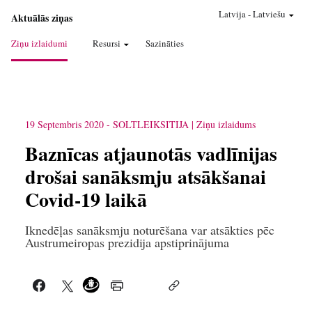
Latvija
-
Latviešu
Aktuālās ziņas
Ziņu izlaidumi
Resursi
Sazināties
19 Septembris 2020
-
SOLTLEIKSITIJA
Ziņu izlaidums
Baznīcas atjaunotās vadlīnijas
drošai sanāksmju atsākšanai
Covid-19 laikā
Iknedēļas sanāksmju noturēšana var atsākties pēc
Austrumeiropas prezidija apstiprinājuma