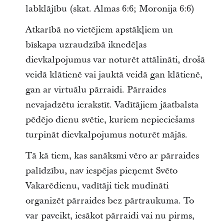
labklājību (skat. Almas 6:6; Moronija 6:6)
Atkarībā no vietējiem apstākļiem un
bīskapa uzraudzībā iknedēļas
dievkalpojumus var noturēt attālināti, drošā
veidā klātienē vai jauktā veidā gan klātienē,
gan ar virtuālu pārraidi. Pārraides
nevajadzētu ierakstīt. Vadītājiem jāatbalsta
pēdējo dienu svētie, kuriem nepieciešams
turpināt dievkalpojumus noturēt mājās.
Tā kā tiem, kas sanāksmi vēro ar pārraides
palīdzību, nav iespējas pieņemt Svēto
Vakarēdienu, vadītāji tiek mudināti
organizēt pārraides bez pārtraukuma. To
var paveikt, iesākot pārraidi vai nu pirms,