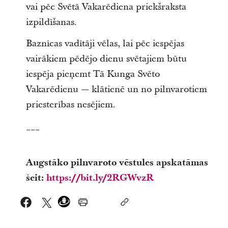
vai pēc Svētā Vakarēdiena priekšraksta
izpildīšanas.
Baznīcas vadītāji vēlas, lai pēc iespējas
vairākiem pēdējo dienu svētajiem būtu
iespēja pieņemt Tā Kunga Svēto
Vakarēdienu — klātienē un no pilnvarotiem
priesterības nesējiem.
___
Augstāko pilnvaroto vēstules apskatāmas
šeit:
https://bit.ly/2RGWvzR