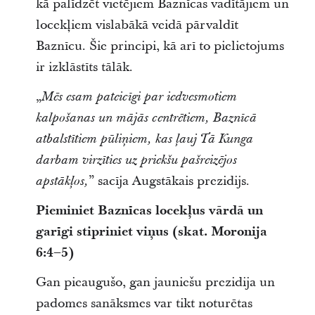
kā palīdzēt vietējiem Baznīcas vadītājiem un
locekļiem vislabākā veidā pārvaldīt
Baznīcu. Šie principi, kā arī to pielietojums
ir izklāstīts tālāk.
„
Mēs esam pateicīgi par iedvesmotiem
kalpošanas un mājās centrētiem, Baznīcā
atbalstītiem pūliņiem, kas ļauj Tā Kunga
darbam virzīties uz priekšu pašreizējos
” sacīja Augstākais prezidijs.
apstākļos,
Pieminiet Baznīcas locekļus vārdā un
garīgi stipriniet viņus (skat. Moronija
6:4–5)
Gan pieaugušo, gan jauniešu prezidija un
padomes sanāksmes var tikt noturētas