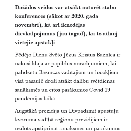
Dažādos veidos var atsākt noturēt stabu
konferences (sākot ar 2020. gada
novembri), kā arī iknedēļas
dievkalpojumus (jau tagad), kā to atļauj
vietējie apstākļi
Pēdējo Dienu Svēto Jēzus Kristus Baznīca ir
nākusi klajā ar papildus norādījumiem, lai
palīdzētu Baznīcas vadītājiem un locekļiem
visā pasaulē droši atsākt dalību svētdienas
sanāksmēs un citos pasākumos Covid-19
pandēmijas laikā.
Augstākā prezidija un Divpadsmit apustuļu
kvoruma vadībā reģionu prezidijiem ir
uzdots apstiprināt sanāksmes un pasākumus