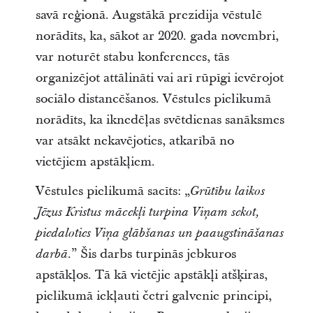
savā reģionā. Augstākā prezidija vēstulē
norādīts, ka, sākot ar 2020. gada novembri,
var noturēt stabu konferences, tās
organizējot attālināti vai arī rūpīgi ievērojot
sociālo distancēšanos. Vēstules pielikumā
norādīts, ka iknedēļas svētdienas sanāksmes
var atsākt nekavējoties, atkarībā no
vietējiem apstākļiem.
Vēstules pielikumā sacīts: „
Grūtību laikos
Jēzus Kristus mācekļi turpina Viņam sekot,
piedaloties Viņa glābšanas un paaugstināšanas
.” Šis darbs turpinās jebkuros
darbā
apstākļos. Tā kā vietējie apstākļi atšķiras,
pielikumā iekļauti četri galvenie principi,