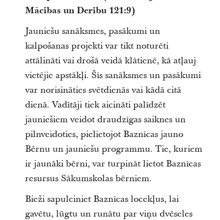
Mācības un Derību 121:9)
Jauniešu sanāksmes, pasākumi un
kalpošanas projekti var tikt noturēti
attālināti vai drošā veidā klātienē, kā atļauj
vietējie apstākļi. Šīs sanāksmes un pasākumi
var norisināties svētdienās vai kādā citā
dienā. Vadītāji tiek aicināti palīdzēt
jauniešiem veidot draudzīgas saiknes un
pilnveidoties, pielietojot Baznīcas jauno
Bērnu un jauniešu programmu. Tie, kuriem
ir jaunāki bērni, var turpināt lietot Baznīcas
resursus Sākumskolas bērniem.
Bieži sapulciniet Baznīcas locekļus, lai
gavētu, lūgtu un runātu par viņu dvēseles