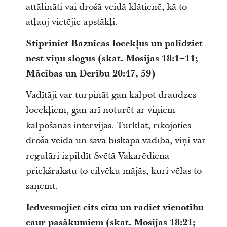
attālināti vai drošā veidā klātienē, kā to
atļauj vietējie apstākļi.
Stipriniet Baznīcas locekļus un palīdziet
nest viņu slogus (skat. Mosijas 18:1–11;
Mācības un Derību 20:47, 59)
Vadītāji var turpināt gan kalpot draudzes
locekļiem, gan arī noturēt ar viņiem
kalpošanas intervijas. Turklāt, rīkojoties
drošā veidā un sava bīskapa vadībā, viņi var
regulāri izpildīt Svētā Vakarēdiena
priekšrakstu to cilvēku mājās, kuri vēlas to
saņemt.
Iedvesmojiet cits citu un radiet vienotību
caur pasākumiem (skat. Mosijas 18:21;