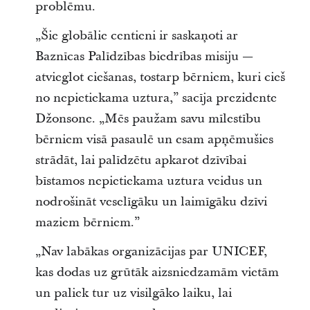
problēmu.
„Šie globālie centieni ir saskaņoti ar
Baznīcas Palīdzības biedrības misiju —
atvieglot ciešanas, tostarp bērniem, kuri cieš
no nepietiekama uztura,” sacīja prezidente
Džonsone. „Mēs paužam savu mīlestību
bērniem visā pasaulē un esam apņēmušies
strādāt, lai palīdzētu apkarot dzīvībai
bīstamos nepietiekama uztura veidus un
nodrošināt veselīgāku un laimīgāku dzīvi
maziem bērniem.”
„Nav labākas organizācijas par UNICEF,
kas dodas uz grūtāk aizsniedzamām vietām
un paliek tur uz visilgāko laiku, lai