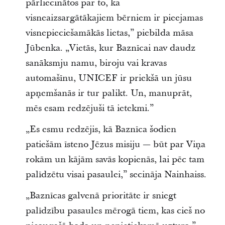
pārliecinātos par to, ka
visneaizsargātākajiem bērniem ir pieejamas
visnepieciešamākās lietas,” piebilda māsa
Jūbenka. „Vietās, kur Baznīcai nav daudz
sanāksmju namu, biroju vai kravas
automašīnu, UNICEF ir priekšā un jūsu
apņemšanās ir tur palikt. Un, manuprāt,
mēs esam redzējuši tā ietekmi.”
„Es esmu redzējis, kā Baznīca šodien
patiešām īsteno Jēzus misiju — būt par Viņa
rokām un kājām savās kopienās, lai pēc tam
palīdzētu visai pasaulei,” secināja Nainhaiss.
„Baznīcas galvenā prioritāte ir sniegt
palīdzību pasaules mērogā tiem, kas cieš no