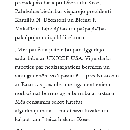
prezidējošo bīskapu Džeraldu Kosē,
Palīdzības biedrības vispārējo prezidenti
Kamillu N. Džonsoni un Bleinu P.
Maksfīldu, labklājības un pašpaļāvības
pakalpojumu izpilddirektoru.
„Mēs paužam pateicību par ilggadējo
sadarbību ar UNICEF USA. Viņu darbs —
rūpēties par neaizsargātiem bērniem un
viņu ģimenēm visā pasaulē — precīzi saskan
ar Baznīcas pasaules mēroga centieniem
nodrošināt bērnus agrā bērnībā ar uzturu.
Mēs cenšamies sekot Kristus
atgādinājumam — mīlēt savu tuvāko un
kalpot tam,” teica bīskaps Kosē.