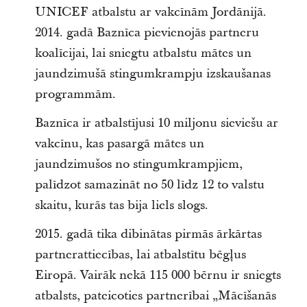
UNICEF atbalstu ar vakcīnām Jordānijā.
2014. gadā Baznīca pievienojās partneru
koalīcijai, lai sniegtu atbalstu mātes un
jaundzimušā stingumkrampju izskaušanas
programmām.
Baznīca ir atbalstījusi 10 miljonu sieviešu ar
vakcīnu, kas pasargā mātes un
jaundzimušos no stingumkrampjiem,
palīdzot samazināt no 50 līdz 12 to valstu
skaitu, kurās tas bija liels slogs.
2015. gadā tika dibinātas pirmās ārkārtas
partnerattiecības, lai atbalstītu bēgļus
Eiropā. Vairāk nekā 115 000 bērnu ir sniegts
atbalsts, pateicoties partnerībai „Mācīšanās