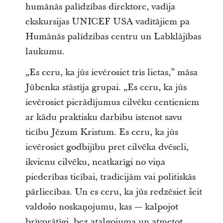
humānās palīdzības direktore, vadīja
ekskursijas UNICEF USA vadītājiem pa
Humānās palīdzības centru un Labklājības
laukumu.
„Es ceru, ka jūs ievērosiet trīs lietas,” māsa
Jūbenka stāstīja grupai. „Es ceru, ka jūs
ievērosiet pierādījumus cilvēku centieniem
ar kādu praktisku darbību īstenot savu
ticību Jēzum Kristum. Es ceru, ka jūs
ievērosiet godbijību pret cilvēka dvēseli,
ikvienu cilvēku, neatkarīgi no viņa
piederības ticībai, tradīcijām vai politiskās
pārliecības. Un es ceru, ka jūs redzēsiet šeit
valdošo noskaņojumu, kas — kalpojot
brīvprātīgi, bez atalgojuma un atmetot