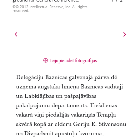
© 2012 Intellectual Reserve, Inc. All rights
reserved.
Lejupielādēt fotogrāfijas
Delegāciju Baznīcas galvenajā pārvaldē
uzņēma augstākā līmeņa Baznīcas vadītāji
un Labklājības un pašpaļāvības
pakalpojumu departaments. Trešdienas
vakarā viņi piedalījās vakariņās Tempļa
skvērā kopā ar elderu Geriju E. Stīvensonu
no Divpadsmit apustuļu kvoruma,