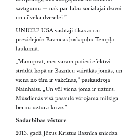
savtīgumu — nāk par labu sociālajai dzīvei
un cilvēka dvēselei.”
UNICEF USA vadītāji tikās arī ar
prezidējošo Baznīcas bīskapību Tempļa
laukumā.
„Manuprāt, mēs varam patiesi efektīvi
strādāt kopā ar Baznīcu vairākās jomās, un
viena no tām ir vakcīnas,” paskaidroja
Nainhaiss. „Un vēl viena joma ir uzturs.
Mūsdienās visā pasaulē vērojama milzīga
bērnu uztura krīze.”
Sadarbības vēsture
2013. gadā Jēzus Kristus Baznīca sniedza