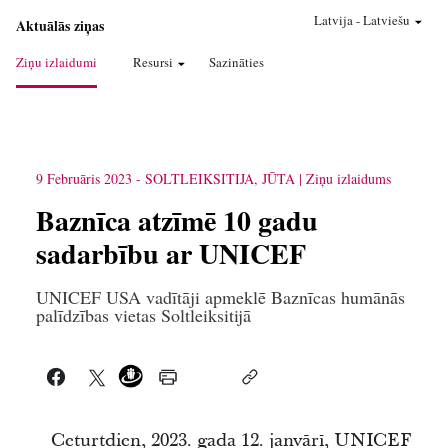
Latvija
-
Latviešu
Aktuālās ziņas
Ziņu izlaidumi
Resursi
Sazināties
9 Februāris 2023
-
SOLTLEIKSITIJA, JŪTA
Ziņu izlaidums
Baznīca atzīmē 10 gadu
sadarbību ar UNICEF
UNICEF USA vadītāji apmeklē Baznīcas humānās
palīdzības vietas Soltleiksitijā
Ceturtdien, 2023. gada 12. janvārī, UNICEF