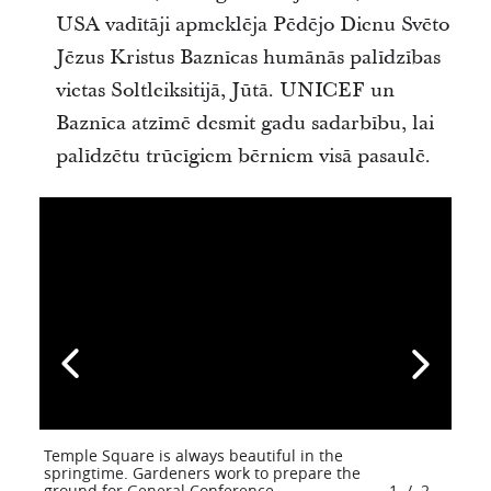
USA vadītāji apmeklēja Pēdējo Dienu Svēto
Jēzus Kristus Baznīcas humānās palīdzības
vietas Soltleiksitijā, Jūtā. UNICEF un
Baznīca atzīmē desmit gadu sadarbību, lai
palīdzētu trūcīgiem bērniem visā pasaulē.
Temple Square is always beautiful in the
springtime. Gardeners work to prepare the
ground for General Conference.
1
/
2