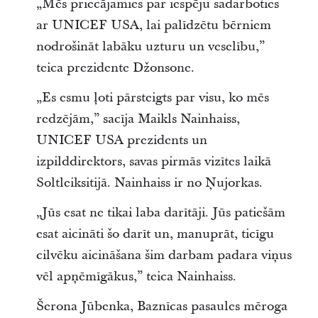
„Mēs priecājamies par iespēju sadarboties
ar UNICEF USA, lai palīdzētu bērniem
nodrošināt labāku uzturu un veselību,”
teica prezidente Džonsone.
„Es esmu ļoti pārsteigts par visu, ko mēs
redzējām,” sacīja Maikls Nainhaiss,
UNICEF USA prezidents un
izpilddirektors, savas pirmās vizītes laikā
Soltleiksitijā. Nainhaiss ir no Ņujorkas.
„Jūs esat ne tikai laba darītāji. Jūs patiešām
esat aicināti šo darīt un, manuprāt, ticīgu
cilvēku aicināšana šim darbam padara viņus
vēl apņēmīgākus,” teica Nainhaiss.
Šerona Jūbenka, Baznīcas pasaules mēroga