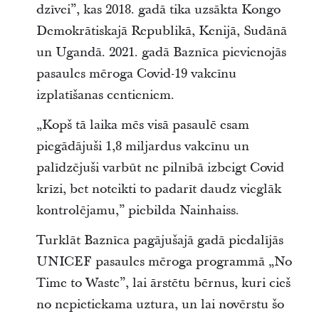
dzīvei”, kas 2018. gadā tika uzsākta Kongo
Demokrātiskajā Republikā, Kenijā, Sudānā
un Ugandā. 2021. gadā Baznīca pievienojās
pasaules mēroga Covid-19 vakcīnu
izplatīšanas centieniem.
„Kopš tā laika mēs visā pasaulē esam
piegādājuši 1,8 miljardus vakcīnu un
palīdzējuši varbūt ne pilnībā izbeigt Covid
krīzi, bet noteikti to padarīt daudz vieglāk
kontrolējamu,” piebilda Nainhaiss.
Turklāt Baznīca pagājušajā gadā piedalījās
UNICEF pasaules mēroga programmā „No
Time to Waste”, lai ārstētu bērnus, kuri cieš
no nepietiekama uztura, un lai novērstu šo