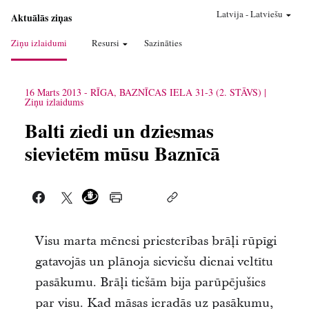
Latvija
-
Latviešu
Aktuālās ziņas
Ziņu izlaidumi
Resursi
Sazināties
16 Marts 2013
-
RĪGA, BAZNĪCAS IELA 31-3 (2. STĀVS)
Ziņu izlaidums
Balti ziedi un dziesmas
sievietēm mūsu Baznīcā
Visu marta mēnesi priesterības brāļi rūpīgi
gatavojās un plānoja sieviešu dienai veltītu
pasākumu. Brāļi tiešām bija parūpējušies
par visu. Kad māsas ieradās uz pasākumu,