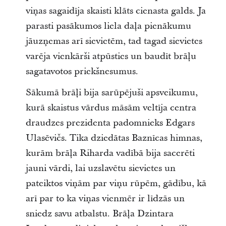
viņas sagaidīja skaisti klāts cienasta galds. Ja
parasti pasākumos liela daļa pienākumu
jāuzņemas arī sievietēm, tad tagad sievietes
varēja vienkārši atpūsties un baudīt brāļu
sagatavotos priekšnesumus.
Sākumā brāļi bija sarūpējuši apsveikumu,
kurā skaistus vārdus māsām veltīja centra
draudzes prezidenta padomnieks Edgars
Ulasēvičs. Tika dziedātas Baznīcas himnas,
kurām brāļa Riharda vadībā bija sacerēti
jauni vārdi, lai uzslavētu sievietes un
pateiktos viņām par viņu rūpēm, gādību, kā
arī par to ka viņas vienmēr ir līdzās un
sniedz savu atbalstu. Brāļa Dzintara