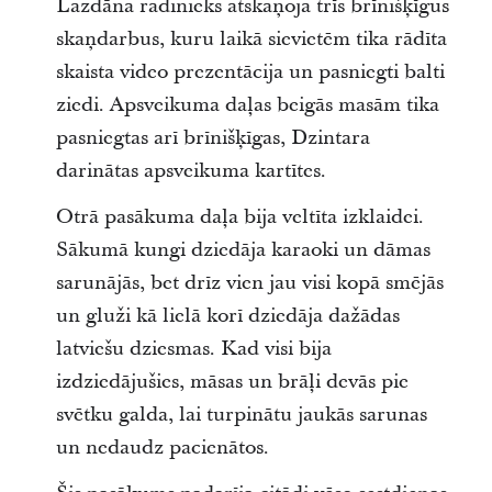
Lazdāna radinieks atskaņoja trīs brīnišķīgus
skaņdarbus, kuru laikā sievietēm tika rādīta
skaista video prezentācija un pasniegti balti
ziedi. Apsveikuma daļas beigās masām tika
pasniegtas arī brīnišķīgas, Dzintara
darinātas apsveikuma kartītes.
Otrā pasākuma daļa bija veltīta izklaidei.
Sākumā kungi dziedāja karaoki un dāmas
sarunājās, bet drīz vien jau visi kopā smējās
un gluži kā lielā korī dziedāja dažādas
latviešu dziesmas. Kad visi bija
izdziedājušies, māsas un brāļi devās pie
svētku galda, lai turpinātu jaukās sarunas
un nedaudz pacienātos.