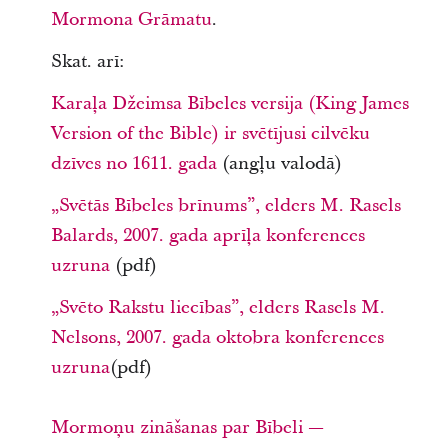
Mormona Grāmatu
.
Skat. arī:
Karaļa Džeimsa Bībeles versija (King James
Version of the Bible) ir svētījusi cilvēku
dzīves no 1611. gada
(angļu valodā)
„Svētās Bībeles brīnums”, elders M. Rasels
Balards, 2007. gada aprīļa konferences
uzruna
(pdf)
„Svēto Rakstu liecības”, elders Rasels M.
Nelsons, 2007. gada oktobra konferences
uzruna
(pdf)
Mormoņu zināšanas par Bībeli —