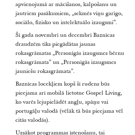
apvienojumā ar mācīšanos, kalpošanu un
jautriem pasākumiem, „sekmēs viņu garīgo,
sociālo, fizisko un intelektuālo izaugsmi”.
Šī gada novembrī un decembrī Baznīcas
draudzēm tiks piegādātas jaunas
rokasgrāmatas „Personīgās izaugsmes bērnu
rokasgrāmata” un „Personīgās izaugsmes
jauniešu rokasgrāmata”.
Baznīcas locekļiem kopš šī rudens būs
pieejama arī mobilā lietotne Gospel Living,
ko varēs lejupielādēt angļu, spāņu vai
portugāļu valodā (vēlāk tā būs pieejama vēl
citās valodās).
Uzsākot programmas īstenošanu, tai