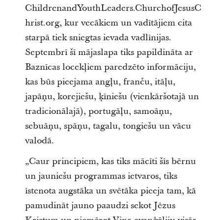
ChildrenandYouthLeaders.ChurchofJesusC
hrist.org, kur vecākiem un vadītājiem cita
starpā tiek sniegtas ievada vadlīnijas.
Septembrī šī mājaslapa tiks papildināta ar
Baznīcas locekļiem paredzēto informāciju,
kas būs pieejama angļu, franču, itāļu,
japāņu, korejiešu, ķīniešu (vienkāršotajā un
tradicionālajā), portugāļu, samoāņu,
sebuāņu, spāņu, tagalu, tongiešu un vācu
valodā.
„Caur principiem, kas tiks mācīti šīs bērnu
un jauniešu programmas ietvaros, tiks
īstenota augstāka un svētāka pieeja tam, kā
pamudināt jauno paaudzi sekot Jēzus