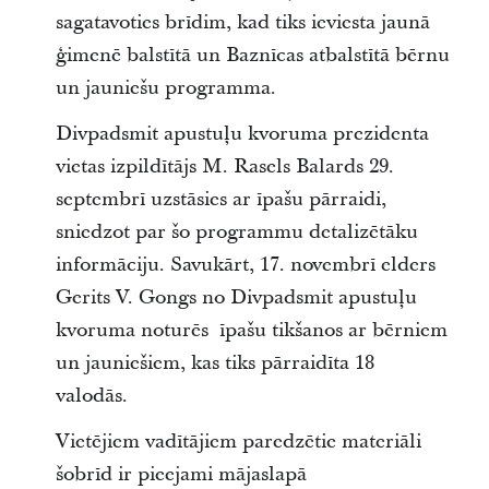
sagatavoties brīdim, kad tiks ieviesta jaunā
ģimenē balstītā un Baznīcas atbalstītā bērnu
un jauniešu programma.
Divpadsmit apustuļu kvoruma prezidenta
vietas izpildītājs M. Rasels Balards 29.
septembrī uzstāsies ar īpašu pārraidi,
sniedzot par šo programmu detalizētāku
informāciju. Savukārt, 17. novembrī elders
Gerits V. Gongs no Divpadsmit apustuļu
kvoruma noturēs īpašu tikšanos ar bērniem
un jauniešiem, kas tiks pārraidīta 18
valodās.
Vietējiem vadītājiem paredzētie materiāli
šobrīd ir pieejami mājaslapā