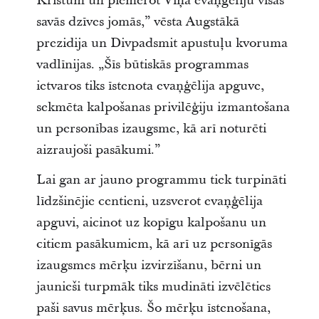
Kristum un piemērot Viņa evaņģēliju visās
savās dzīves jomās,” vēsta Augstākā
prezidija un Divpadsmit apustuļu kvoruma
vadlīnijas. „Šīs būtiskās programmas
ietvaros tiks īstenota evaņģēlija apguve,
sekmēta kalpošanas privilēģiju izmantošana
un personības izaugsme, kā arī noturēti
aizraujoši pasākumi.”
Lai gan ar jauno programmu tiek turpināti
līdzšinējie centieni, uzsverot evaņģēlija
apguvi, aicinot uz kopīgu kalpošanu un
citiem pasākumiem, kā arī uz personīgās
izaugsmes mērķu izvirzīšanu, bērni un
jaunieši turpmāk tiks mudināti izvēlēties
paši savus mērķus. Šo mērķu īstenošana,