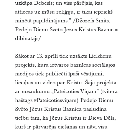
uzkāpa Debesīs; un viss pārējais, kas
attiecas uz mūsu reliģiju, ir tikai iepriekš
minētā papildinājums.” /Džozefs Smits,
Pēdējo Dienu Svēto Jēzus Kristus Baznīcas
dibinātājs/
Sākot ar 13. aprīli tiek uzsākts Lieldienu
projekts, kura ietvaros baznīcas sociālajos
medijos tiek publicēti īpaši vēstījumi,
liecības un video par Kristu. Šajā projektā
ar nosaukumu „Pateicoties Viņam” (tvitera
haštags #Pateicotiesviņam) Pēdējo Dienu
Svēto Jēzus Kristus Baznīca pasludina
ticību tam, ka Jēzus Kristus ir Dieva Dēls,
kurš ir pārvarējis ciešanas un nāvi visu