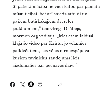
Šī patiesā mācība ne vien kalpo par pamatu
mūsu ticībai, bet arī sniedz atbildi uz
pašiem būtiskākajiem dvēseles
jautājumiem,” teic Gregs Drūbejs,
mormon.org vadītājs. „Mēs esam laiduši
klajā šo video par Kristu, jo vēlamies
palīdzēt tiem, kas vēlas otro iespēju vai
kuriem tuvinieku zaudējums licis
aizdomāties par pēcnāves dzīvi.”