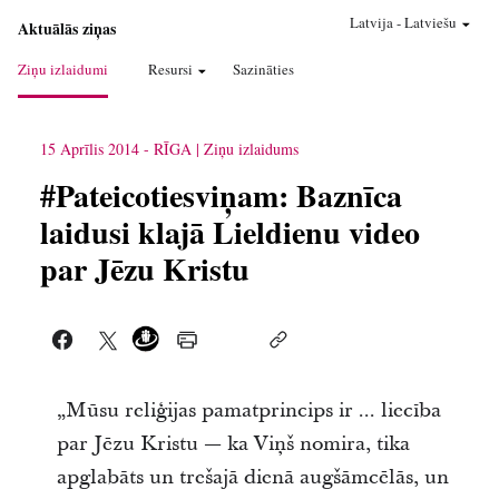
Latvija
-
Latviešu
Aktuālās ziņas
Ziņu izlaidumi
Resursi
Sazināties
15 Aprīlis 2014
-
RĪGA
Ziņu izlaidums
#Pateicotiesviņam: Baznīca
laidusi klajā Lieldienu video
par Jēzu Kristu
„Mūsu reliģijas pamatprincips ir ... liecība
par Jēzu Kristu — ka Viņš nomira, tika
apglabāts un trešajā dienā augšāmcēlās, un