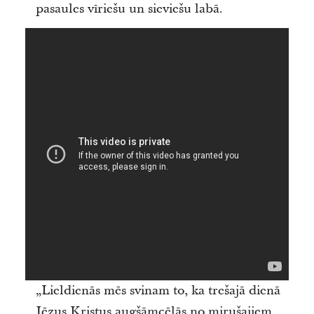
pasaules vīriešu un sieviešu labā.
„Lieldienās mēs svinam to, ka trešajā dienā
Jēzus Kristus augšāmcēlās no mirušajiem.